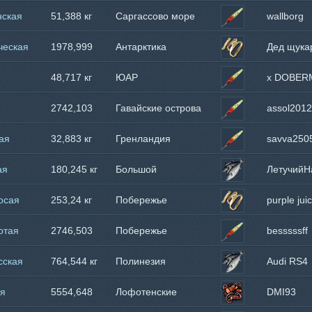
нская
51,388 кг
Саргассово море
wallborg
ческая
1978,999
Антарктика
Дед щука
кг
48,717 кг
ЮАР
x DOBER
2742,103
Гавайские острова
assol2012
кг
ая
32,883 кг
Гренландия
savva250
ая
180,245 кг
Большой
ЛетучийН
Барьерный Риф
осая
253,24 кг
Побережье
purple jui
Танзании
отая
2746,503
Побережье
besssssff
кг
Камчатки
сская
764,544 кг
Полинезия
Audi RS4
ая
5554,648
Лофотенские
DMI93
кг
острова