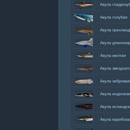
Акула гладкозу
Акула голубая
Акула гренланд
Акула длиннок
Акула желтая
Акула звездча
Акула зебровая
Акула индонез
Акула исландс
Акула карибска
длиннорылая