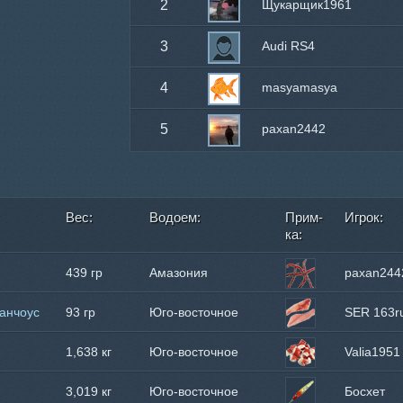
2
Щукарщик1961
3
Audi RS4
4
masyamasya
5
paxan2442
Вес:
Водоем:
Прим-
Игрок:
ка:
439 гр
Амазония
paxan244
анчоус
93 гр
Юго-восточное
SER 163r
побережье
1,638 кг
Юго-восточное
Valia1951
побережье
3,019 кг
Юго-восточное
Босхет