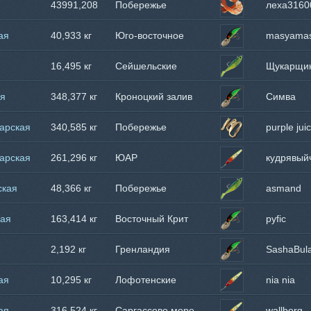
43991,208
Побережье
леха3160
кг
Танзании
ая
40,933 кг
Юго-восточное
masyama
побережье
16,495 кг
Сейшельские
Щукарщи
острова
ая
348,377 кг
Кроноцкий залив
Симва
арская
340,585 кг
Побережье
purple jui
Танзании
арская
261,296 кг
ЮАР
кудрявый
ская
48,366 кг
Побережье
asmand
Танзании
бая
163,414 кг
Восточный Крит
pyfic
2,192 кг
Гренландия
SashaBul
ая
10,295 кг
Лофотенские
nia nia
острова
ая
316,524 кг
Саргассово море
wallborg