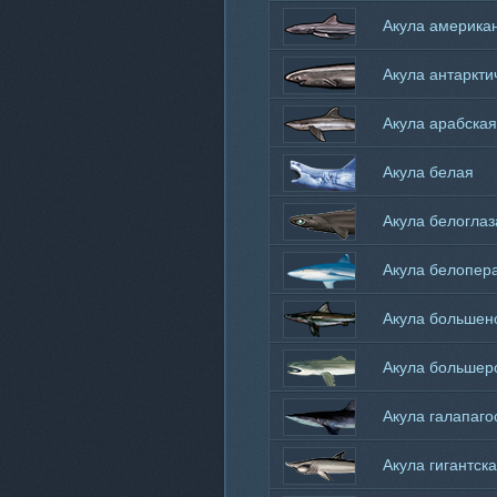
Акула америка
кунья
Акула антаркти
полярная
Акула арабская
Акула белая
Акула белоглаз
Акула белопер
Акула большен
Акула большер
Акула галапаго
Акула гигантск