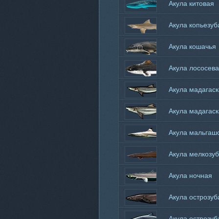
Акула китовая
Акула копьезуб
Акула кошачья
Акула лососев
Акула мадагаск
Акула мадагаск
острозубая
Акула мальгаш
Акула мелкозу
Акула ночная
Акула острозуб
Акула острозуб