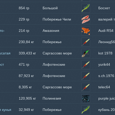
побережье
854 гр
Большой
Босхет
Барьерный Риф
229 гр
Побережье Чили
валерий 
то-
214 гр
Амазония
Audi RS4
230,84 кг
Побережье
Леонид56
Танзании
усатая
339,433 кг
Саргассово море
kot 1978
ост
471 гр
Лофотенские
yurik44
острова
87,923 кг
Лофотенские
s.ch.1976
острова
8,305 кг
Саргассово море
telec64
120,905 кг
Полинезия
purple jui
я кунья
32,949 кг
Побережье
кубань 20
Камчатки