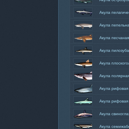
песчаная
Акула пелагиче
лисья
Акула пепельн
Акула песчана
Акула пилозуб
Акула плоского
Акула полярна
Акула рифовая
Акула рифовая
Акула свиногла
Акула семижаб