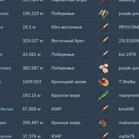
ская
195,223 кг
Побережье
purple jui
Танзании
ая
24,2 кг
Юго-восточное
ЯРОСЛА
побережье
я
329,527 кг
Восточный Крит
23LEGEN
ая
43,581 кг
Побережье
kot 1978
Танзании
ловая
382,587 кг
Побережье
purple jui
Камчатки
я
1429,923
Кроноцкий залив
T.Shelby
кг
163,15 кг
Красное море
manymen
 белая
67,859 кг
ЮАР
kms045
зая
259,497 кг
Красное море
maksonp
ерная
37,376 кг
ЮАР
mp5k75