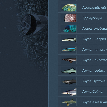
пилонос
Австралийский
шишечник
Адамуссиум
Акара голубова
пятнистая
Акула - небрия
Акула - нянька 
Акула - пилохв
Акула - собака
Акула Оустона
Акула Сейла
Акула азиатска