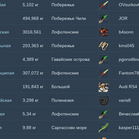
бая
5,102 кг
Побережье
OVsurkov
Танзании
494,968 кг
Побережье Чили
JOR
ская
3016,561
Лофотенские
b4sonn
кг
острова
рылая
203,363 кг
Побережье
kms045
Танзании
4,389 кг
Гавайские острова
pgorodilo
тошипая
307,072 кг
Лофотенские
Fantom78
острова
191,843 кг
Большой
Audi RS4
Барьерный Риф
ийская
3,298 кг
Полинезия
varis8
кая
5,34 кг
Лофотенские
Вячеслав
острова
я
9,88 кг
Саргассово море
kasper111