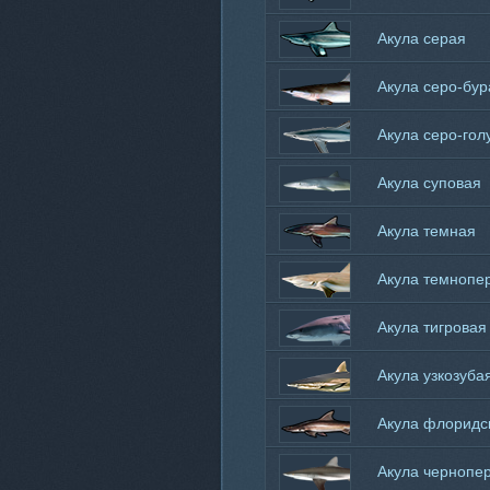
Акула серая
короткоперая
Акула серо-бур
Акула серо-гол
Акула суповая
Акула темная
Акула темнопе
Акула тигровая
Акула узкозуба
Акула флоридс
Акула чернопе