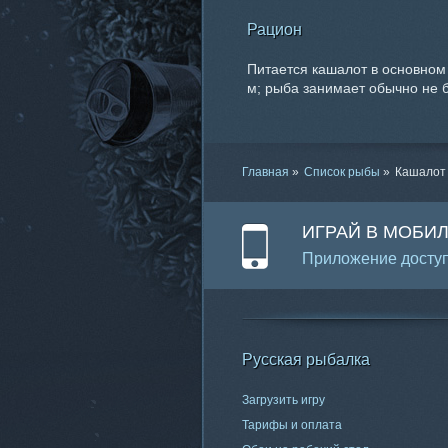
Рацион
Питается кашалот в основном
м; рыба занимает обычно не б
Главная
»
Список рыбы
»
Кашалот
ИГРАЙ В МОБИ
Приложение доступ
Русская рыбалка
Загрузить игру
Тарифы и оплата