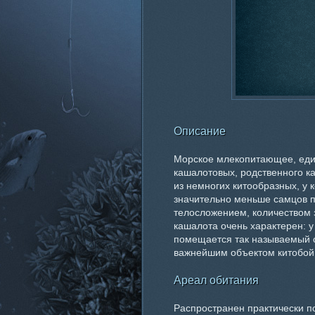
Описание
Морское млекопитающее, еди
кашалотовых, родственного к
из немногих китообразных, у
значительно меньше самцов п
телосложением, количеством 
кашалота очень характерен: у
помещается так называемый 
важнейшим объектом китобойн
Ареал обитания
Распространен практически по