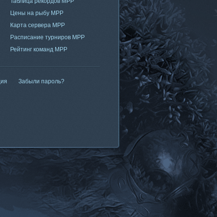
Таблица рекордов МРР
Цены на рыбу МРР
Карта сервера МРР
Расписание турниров МРР
Рейтинг команд МРР
ция
Забыли пароль?