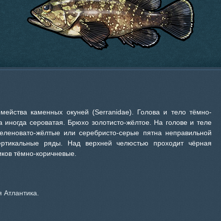
мейства каменных окуней (Serranidae). Голова и тело тёмно-
а иногда сероватая. Брюхо золотисто-жёлтое. На голове и теле
еленовато-жёлтые или серебристо-серые пятна неправильной
ертикальные ряды. Над верхней челюстью проходит чёрная
иков тёмно-коричневые.
я Атлантика.