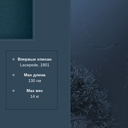
Впервые описан
Lacepеde, 1801
Мах длина
130 см
Мах вес
14 кг