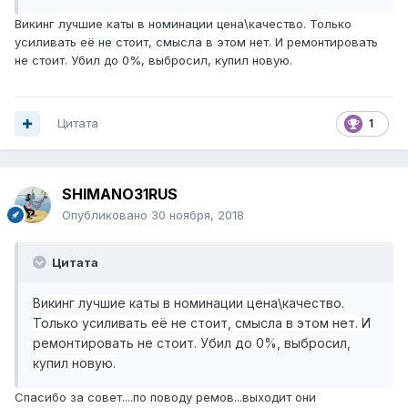
что порекомендуете выбрать и как себя показывают
Викинг лучшие каты в номинации цена\качество. Только
каты viking real, ink real и совместимы ли они с обычными
усиливать её не стоит, смысла в этом нет. И ремонтировать
палками или только нормально работают с древними
не стоит. Убил до 0%, выбросил, купил новую.
удами для которых они предназначены....Заранее
Спасибо.
Цитата
1
SHIMANO31RUS
Опубликовано
30 ноября, 2018
Цитата
Викинг лучшие каты в номинации цена\качество.
Только усиливать её не стоит, смысла в этом нет. И
ремонтировать не стоит. Убил до 0%, выбросил,
купил новую.
Спасибо за совет....по поводу ремов...выходит они