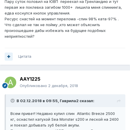
Пару суток половил на ЮВП переехал на Гренландию и тут
первая же поклевка загибом 1000+ лишила меня спиннинга,
едва коснулся кнопок управления.
Ресурс снастей на момент перелома -спин 98% ката-97% .
Что сделал не так не пойму ,кто может объяснить
произошедшее дабы избежать на будущее подобных
неприятностей?
Цитата
AAY1225
Опубликовано
2 декабря, 2018
В 02.12.2018 в 09:55,
Гаврила2
сказал:
Всем привет! Недавно купил спин Atlantic Breeze 2500
кг, оснастил катухой Sea Monster s200 и леской на 2400
и поехал добывать зуб белой акулы.