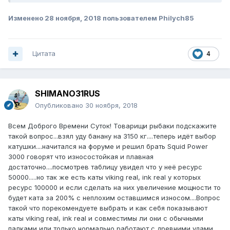
Изменено
28 ноября, 2018
пользователем Philych85
Цитата
4
SHIMANO31RUS
Опубликовано
30 ноября, 2018
Всем Доброго Времени Суток! Товарищи рыбаки подскажите
такой вопрос...взял уду банану на 3150 кг....теперь идёт выбор
катушки....начитался на форуме и решил брать Squid Power
3000 говорят что износостойкая и плавная
достаточно....посмотрев таблицу увидел что у неё ресурс
50000.....но так же есть каты
viking real, ink real у которых
ресурс 100000 и если сделать на них увеличение мощности то
будет ката за 200% с неплохим оставшимся износом....Вопрос
такой что порекомендуете выбрать и как себя показывают
каты viking real, ink real и совместимы ли они с обычными
палками или только нормально работают с древними удами