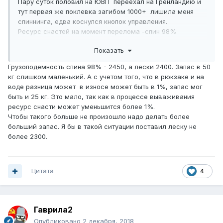
Пару суток половил на ЮВП переехал на Гренландию и
тут первая же поклевка загибом 1000+ лишила меня
спиннинга, едва коснулся кнопок управления.
Ресурс снастей на момент перелома -спин 98%
ката-97% . Что сделал не так не пойму ,кто может
Показать
объяснить произошедшее дабы избежать на будущее
подобных неприятностей?
Грузоподемность спина 98% - 2450, а лески 2400. Запас в 50
кг слишком маленький. А с учетом того, что в рюкзаке и на
воде разница может в износе может быть в 1%, запас мог
быть и 25 кг. Это мало, так как в процессе вываживания
ресурс снасти может уменьшится более 1%.
Чтобы такого больше не произошло надо делать более
больший запас. Я бы в такой ситуации поставил леску не
более 2300.
Цитата
4
Гаврила2
Опубликовано
2 декабря, 2018