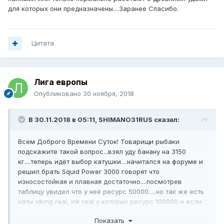
для которых они предназначены....Заранее Спасибо.
Цитата
Лига европы
Опубликовано
30 ноября, 2018
В 30.11.2018 в 05:11,
SHIMANO31RUS
сказал:
Всем Доброго Времени Суток! Товарищи рыбаки
подскажите такой вопрос...взял уду банану на 3150
кг....теперь идёт выбор катушки....начитался на форуме и
решил брать Squid Power 3000 говорят что
износостойкая и плавная достаточно....посмотрев
таблицу увидел что у неё ресурс 50000.....но так же есть
каты
viking real, ink real у которых ресурс 100000 и если
сделать на них увеличение мощности то будет ката за
Показать
200% с неплохим оставшимся износом....Вопрос такой