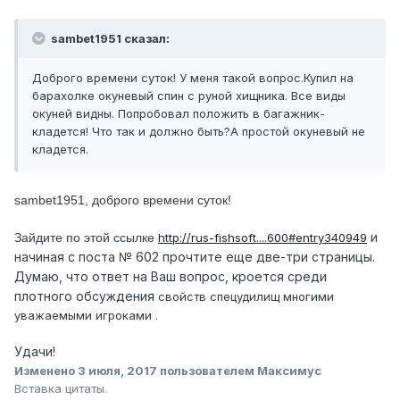
sambet1951 сказал:
Доброго времени суток! У меня такой вопрос.Купил на
барахолке окуневый спин с руной хищника. Все виды
окуней видны. Попробовал положить в багажник-
кладется! Что так и должно быть?А простой окуневый не
кладется.
sambet1951, доброго времени суток!
и
Зайдите по этой ссылке
http://rus-fishsoft....600#entry340949
начиная с поста № 602 прочтите еще две-три страницы.
Думаю, что ответ на Ваш вопрос, кроется среди
плотного обсуждения
свойств спецудилищ многими
уважаемыми игроками .
Удачи!
Изменено
3 июля, 2017
пользователем Максимус
Вставка цитаты.