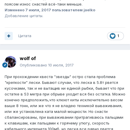
поясом износ снастей всё-таки меньше.
Изменено
7 июля, 2017
пользователем jaelko
Добавление цитаты.
Цитата
1
wolf of
Опубликовано
10 июля, 2017
При прохождении квеста "звезды" остро стала проблема
"крепкости" лески. Бывают случаи, что леска в 5.8т рвется
кусочками, так и не вытащив ни единой рыбки, бывает что при
остатке в 53 метра при обрыве уходит вся без остатка. Можно
конечно предположить,что клюют киты исключительно весом
выше 8 тонн, или же что я не владею техникой вываживания,
или же установлена ката малой мощности. Но снасти
сбалансированы, при вываживании притрагиваюсь пальцами
к клавишам, как пальцами к горячему утюгу, скорость
кабельного интернета 100мб, но леска все равно рвется