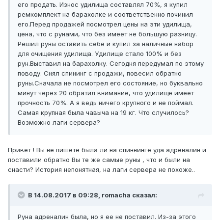
его продать. Износ удилища составлял 70%, я купил
ремкомплект на барахолке и соответственно починил
его.Перед продажей посмотрел цены на эти удилища,
цена, что с рунами, что без имеет не большую разницу.
Решил руны оставить себе и купил за наличные набор
для очищения удилища. Удилище стало 100% и без
рун.Выставил на барахолку. Сегодня передумал по этому
поводу. Снял спининг с продажи, повесил обратно
руны.Сначала не посмотрел его состояние, но буквально
минут через 20 обратил внимание, что удилище имеет
прочность 70%. А я ведь ничего крупного и не поймал.
Самая крупная была чавыча на 19 кг. Что случилось?
Возможно лаги сервера?
Привет ! Вы не пишете была ли на спиннинге уда адреналин и
поставили обратно Вы те же самые руны , что и были на
снасти? История непонятная, на лаги сервера не похоже..
В 14.08.2017 в 09:28, romacha сказал:
Руна адреналин была, но я ее не поставил. Из-за этого