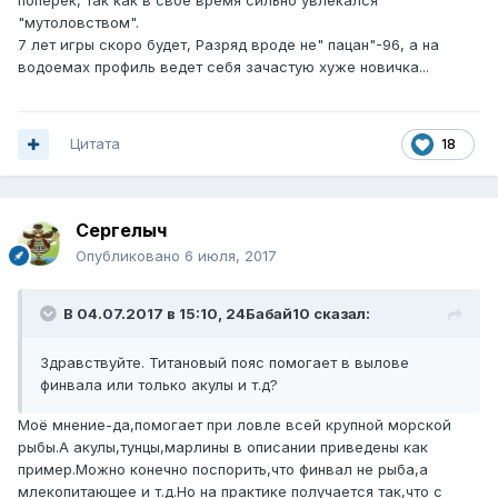
поперек, так как в свое время сильно увлекался
"мутоловством".
7 лет игры скоро будет, Разряд вроде не" пацан"-96, а на
водоемах профиль ведет себя зачастую хуже новичка...
Цитата
18
Сергелыч
Опубликовано
6 июля, 2017
В 04.07.2017 в 15:10, 24Бабай10 сказал:
Здравствуйте. Титановый пояс помогает в вылове
финвала или только акулы и т.д?
Моё мнение-да,помогает при ловле всей крупной морской
рыбы.А акулы,тунцы,марлины в описании приведены как
пример.Можно конечно поспорить,что финвал не рыба,а
млекопитающее и т.д.Но на практике получается так,что с