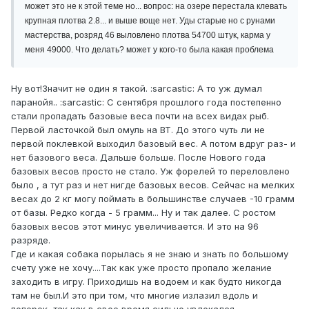
может это не к этой теме но... вопрос: на озере перестала клевать
крупная плотва 2.8... и выше воще нет. Уды старые но с рунами
мастерства, розряд 46 выловлено плотва 54700 штук, карма у
меня 49000. Что делать? может у кого-то была какая проблема
Ну вот!Значит не один я такой. :sarcastic: А то уж думал
паранойя.. :sarcastic: С сентября прошлого года постепенно
стали пропадать базовые веса почти на всех видах рыб.
Первой ласточкой был омуль на ВТ. До этого чуть ли не
первой поклевкой выходил базовый вес. А потом вдруг раз- и
нет базового веса. Дальше больше. После Нового года
базовых весов просто не стало. Уж форелей то переловлено
было , а тут раз и нет нигде базовых весов. Сейчас на мелких
весах до 2 кг могу поймать в большинстве случаев -10 грамм
от базы. Редко когда - 5 грамм... Ну и так далее. С ростом
базовых весов этот минус увеличивается. И это на 96
разряде.
Где и какая собака порылась я не знаю и знать по большому
счету уже не хочу....Так как уже просто пропало желание
заходить в игру. Приходишь на водоем и как будто никогда
там не был.И это при том, что многие излазил вдоль и