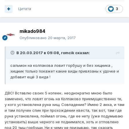
Цитата
3
mikado984
Опубликовано
20 марта, 2017
В 20.03.2017 в 09:08, romcik сказал:
сальмон на колпакова ловит горбушу и без хищника ,
хищник только покажет какие виды привязаны к удочке и
добавит ещё 3 вида !
ДВС! Вставлю своих 5 копеек.. неоднократно мною было
замечено, что ловят огонь на Колпаково приемущественно те,
у кого установлена руна хищ. Совпадение? Имею 2 акка, и там
и там получен спин при прохождении квеста, так вот, там где
руна установлена, поймал огонь, где ее нету (уже подумываю
установить) выше черного не поднимался, хоть и отловлено
под 20 тыщ горбуши. Ни к чему не призываю, так сказать