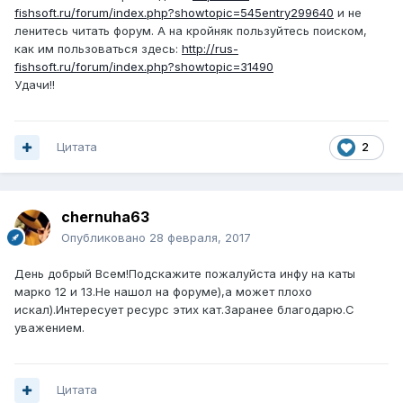
fishsoft.ru/forum/index.php?showtopic=545entry299640
и не
ленитесь читать форум. А на кройняк пользуйтесь поиском,
как им пользоваться здесь:
http://rus-
fishsoft.ru/forum/index.php?showtopic=31490
Удачи!!
Цитата
2
chernuha63
Опубликовано
28 февраля, 2017
День добрый Всем!Подскажите пожалуйста инфу на каты
марко 12 и 13.Не нашол на форуме),а может плохо
искал).Интересует ресурс этих кат.Заранее благодарю.С
уважением.
Цитата