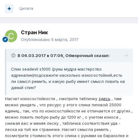
Цитата
Стран Ник
Опубликовано
6 марта, 2017
В 06.03.2017 в 07:06, Обморочный сказал:
Спин seadevil s1000 (руны мудра мастерство
адреналин)подскажите насколько износостойкий,есть
ли смысл ремить, и какую рыбу имеет смысл ловить на
даный спин?
Насчет износостойкости , смотрите табличку
здесь
, там
можно увидеть , что ресурс у этого спина типовой 25000
единиц , так, что по износостойкости не отличается от других ,
можно ловить любую рыбу до 1200 кг , с учетом износа ,
снижая вес и меняя леску , табличка соответствия уда -
леска на той же страничке. Насчет смысла ремить ,
посмотрите стоимость этого спина с рунами на барахолке и