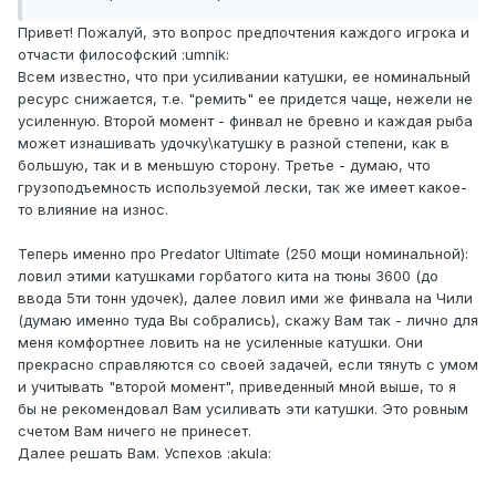
Привет! Пожалуй, это вопрос предпочтения каждого игрока и
отчасти философский :umnik:
Всем известно, что при усиливании катушки, ее номинальный
ресурс снижается, т.е. "ремить" ее придется чаще, нежели не
усиленную. Второй момент - финвал не бревно и каждая рыба
может изнашивать удочку\катушку в разной степени, как в
большую, так и в меньшую сторону. Третье - думаю, что
грузоподъемность используемой лески, так же имеет какое-
то влияние на износ.
Теперь именно про Predator Ultimate (250 мощи номинальной):
ловил этими катушками горбатого кита на тюны 3600 (до
ввода 5ти тонн удочек), далее ловил ими же финвала на Чили
(думаю именно туда Вы собрались), скажу Вам так - лично для
меня комфортнее ловить на не усиленные катушки. Они
прекрасно справляются со своей задачей, если тянуть с умом
и учитывать "второй момент", приведенный мной выше, то я
бы не рекомендовал Вам усиливать эти катушки. Это ровным
счетом Вам ничего не принесет.
Далее решать Вам. Успехов :akula: