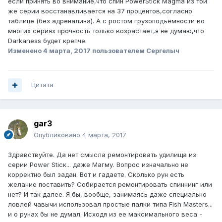
если принять во внимание,что спин PowerStick Magma из той
же серии восстанавливается на 37 процентов,согласно
таблице (без адреналина). А с ростом грузоподъёмности во
многих сериях прочность только возрастает,я не думаю,что
Darkаness будет крепче.
Изменено
4 марта, 2017
пользователем Сергелыч
Цитата
gar3
Опубликовано
4 марта, 2017
Здравствуйте. Да нет смысла ремонтировать удилища из
серии Power Sticк... даже Магму. Вопрос изначально не
корректно был задан. Вот и гадаете. Сколько рун есть
желание поставить? Собирается ремонтировать спиннинг или
нет? И так далее. Я бы, вообще, занимаясь даже специально
ловлей чавычи использовал простые палки типа Fish Masters...
и о рунах бы не думал. Исходя из ее максимального веса -