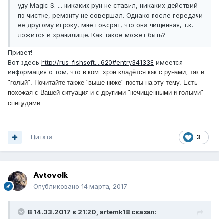
уду Magic S. ... никаких рун не ставил, никаких действий
по чистке, ремонту не совершал. Однако после передачи
ее другому игроку, мне говорят, что она чищенная, т.к.
ложится в хранилище. Как такое может быть?
Привет!
Вот здесь
http://rus-fishsoft....620#entry341338
имеется
информация о том, что
в ком. хрон кладётся как с рунами, так и
"голый". Почитайте также "выше-ниже" посты на эту тему. Есть
похожая с Вашей ситуация и с другими "нечищенными и голыми"
спецудами.
Цитата
3
Avtovolk
Опубликовано
14 марта, 2017
В 14.03.2017 в 21:20, artemk18 сказал: