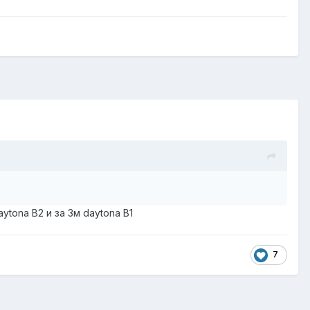
aytona В2 и за 3м
daytona В1
7