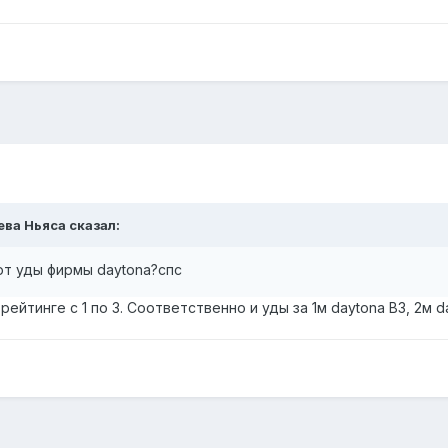
лева Ньяса сказал:
ют уды фирмы daytona?спс
ейтинге с 1 по 3. Соответственно и уды за 1м daytona В3, 2м
d