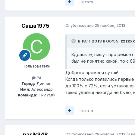
Цитата
Саша1975
Опубликовано
25 ноября, 2013
В 18.11.2013 в 06:55, zzzxx
Здрасьте, пишут про ремонт у
был не понятно какой, то с 
Пользователи
Доброго времени суток!
74
Когда только появились первые 
Город:
Дивное
до 100% с 72%, если установлен
Имя:
Александр
таких удилищ никогда не было, 
Команда:
ТРИУМФ
Цитата
pasik348
Опубликовано
29 ноября, 2013
(из