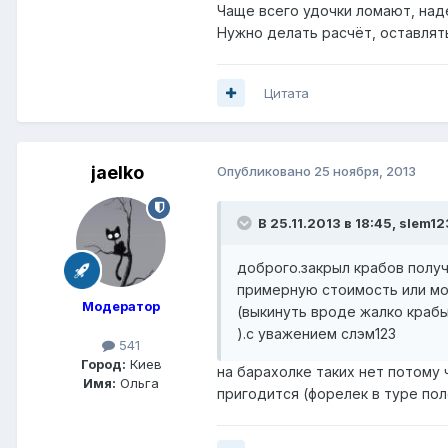
Чаще всего удочки ломают, наде
Нужно делать расчёт, оставлять
Цитата
jaelko
Опубликовано
25 ноября, 2013
В 25.11.2013 в 18:45, slem12
доброго.закрыл крабов получи
примерную стоимость или мож
Модератор
(выкинуть вроде жалко крабы
).с уважением слэм123
541
Город:
Киев
на барахолке таких нет потому
Имя:
Ольга
пригодится (форелек в туре пол