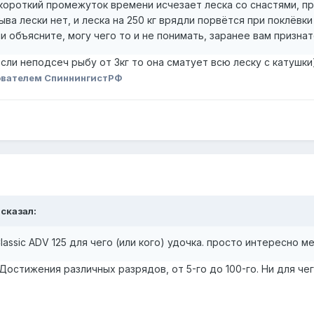
короткий промежуток времени исчезает леска со снастями, про
ыва лески нет, и леска на 250 кг врядли порвётся при поклёвки
 объясните, могу чего то и не понимать, заранее вам признат
если неподсеч рыбу от 3кг то она сматует всю леску с катушки
ователем СпиннингистРФ
 сказал:
assic ADV 125 для чего (или кого) удочка. просто интересно ме
Достижения различных разрядов, от 5-го до 100-го. Ни для че