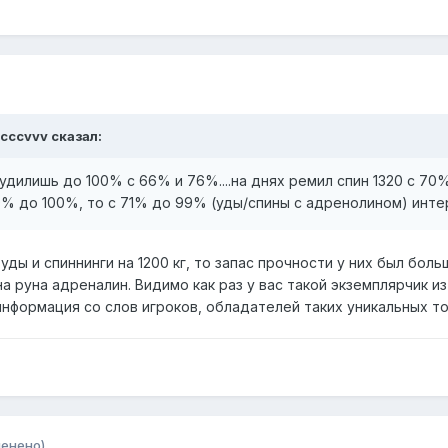
xcccvvv сказал:
дилишь до 100% с 66% и 76%....на днях ремил спин 1320 с 70% 
69% до 100%, то с 71% до 99% (уды/спины с адренолином) инт
уды и спиннинги на 1200 кг, то запас прочности у них был бол
а руна адреналин. Видимо как раз у вас такой экземплярчик и
информация со слов игроков, обладателей таких уникальных тов
менено)