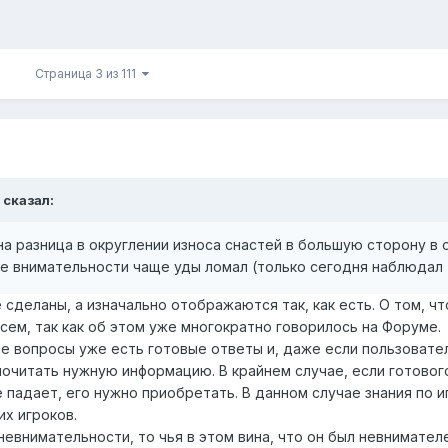
Страница 3 из 111
 сказал:
на разница в округлении износа снастей в большую сторону в о
не внимательности чаще уды ломал (только сегодня наблюдал 
 сделаны, а изначально отображаются так, как есть. О том, чт
всем, так как об этом уже многократно говорилось на Форуме.
ие вопросы уже есть готовые ответы и, даже если пользователь
очитать нужную информацию. В крайнем случае, если готового 
не падает, его нужно приобретать. В данном случае знания по 
их игроков.
невнимательности, то чья в этом вина, что он был невнимател