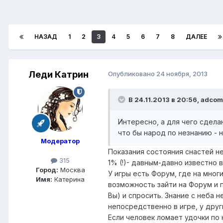
НАЗАД
1
2
3
4
5
6
7
8
ДАЛЕЕ
Леди Катрин
Опубликовано
24 ноября, 2013
В 24.11.2013 в 20:56, adcom
Интересно, а для чего сдела
что бы народ по незнанию - 
Модератор
Показания состояния снастей не
315
1% (!)- давным-давно известно 
Город:
Москва
У игры есть Форум, где на мног
Имя:
Катерина
возможность зайти на Форум и п
Вы) и спросить. Знание с неба 
непосредственно в игре, у друг
Если человек ломает удочки по 