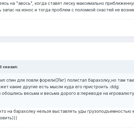
ясь на "авось", когда ставят леску максимально приближенную
 запас на износ и тогда проблем с поломкой снастей не возни
3 сказал:
л спин для ловли форели(31кг) полистал барахолку,но там так
ет какие другие есть мысли куда его пристроить :ddg:
 обошлись весьма и весьма дорого в переводе на игровалюту :
 что на барахолку нельзя выставлять уды грузоподъемностью м
овить)))