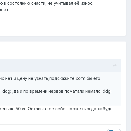
 к состоянию снасти, не учитывая её износ.
кнет.
их нет и цену не узнать,подскажите хотя бы его
ddg: ,да и по времени нервов поматали немало :ddg:
еньше 50 кг. Оставьте ее себе - может когда-нибудь