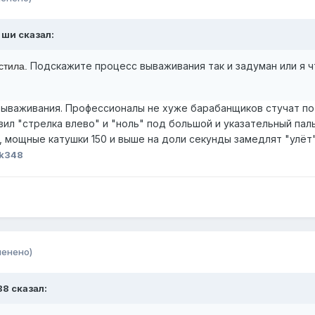
н ши сказал:
Подскажите процесс вываживания так и задуман или я чт
устила.
вываживания. Профессионалы не хуже барабанщиков стучат по
вил "стрелка влево" и "ноль" под большой и указательный пал
, мощные катушки 150 и выше на доли секунды замедлят "улёт
ik348
менено)
88 сказал: