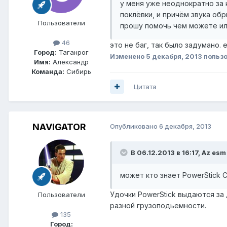
у меня уже неоднократно за 
поклёвки, и причём звука обр
Пользователи
прошу помочь чем можете или
46
это не баг, так было задумано. 
Город:
Таганрог
Изменено
5 декабря, 2013
польз
Имя:
Александр
Команда:
Сибирь
Цитата
NAVIGATOR
Опубликовано
6 декабря, 2013
В 06.12.2013 в 16:17, Az esm
может кто знает PowerStick Cl
Удочки PowerStick выдаются за 
Пользователи
разной грузоподьемности.
135
Город: