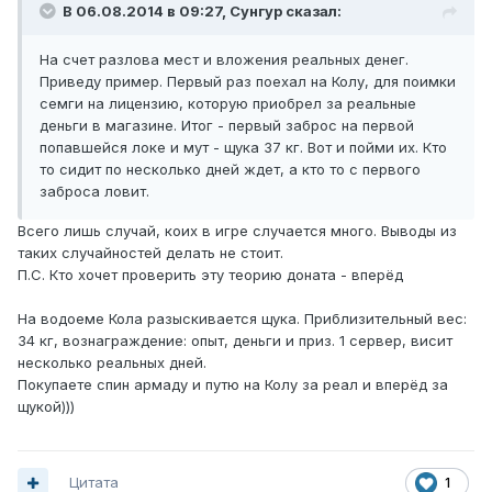
В 06.08.2014 в 09:27, Сунгур сказал:
На счет разлова мест и вложения реальных денег.
Приведу пример. Первый раз поехал на Колу, для поимки
семги на лицензию, которую приобрел за реальные
деньги в магазине. Итог - первый заброс на первой
попавшейся локе и мут - щука 37 кг. Вот и пойми их. Кто
то сидит по несколько дней ждет, а кто то с первого
заброса ловит.
Всего лишь случай, коих в игре случается много. Выводы из
таких случайностей делать не стоит.
П.С. Кто хочет проверить эту теорию доната - вперёд
На водоеме Кола разыскивается щука. Приблизительный вес:
34 кг, вознаграждение: опыт, деньги и приз. 1 сервер, висит
несколько реальных дней.
Покупаете спин армаду и путю на Колу за реал и вперёд за
щукой)))
Цитата
1