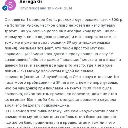
Serega Gr
Опубликовано
10 июня, 2014
Сегодня на 1 сервере был в розыске мут подкаменщик ~800гр
на Золотой Рыбке, честное слово не хотел на него путевку
тратить, но уж больно долго он висел(не хочу врать, но по-
моему чуть ли не неделю игровую) и вот поперся за ним, к
тому же я уже на всех локациях ЗР мута-подкаменщика
ловил). Учитывая тот факт, что такой простой мут как
подкаменщик "висит" так долго я сразу пошел на локу "У
заповедника" ибо это самое "неклёвое" место этого вида на
данной базе, и закинул все уды в то место, где я его уже
ловил - 721 между блокнотом и удой на самом
горизонте(нажива - 3 ручейника), и ОН клюнул в течении 1го
часа моего пребывания на ЗР, его ни с кем не перепутаешь,
ибо он уду(донку) при поклевке не гнет-в 11.30-11.40 была
поклевка, начал тащить произошел перехват, даже не стал
вытягивать 10кг+ рыба была, стопудово арапаима скушала
висячего бедолагу подкаменщика.
П.С. Написал это лишь потому, что сам неоднократно ловил
снимаемых мутов и чисто из любопытства было интересно-
где же он был, правильно ли я предполагал и там ли я его