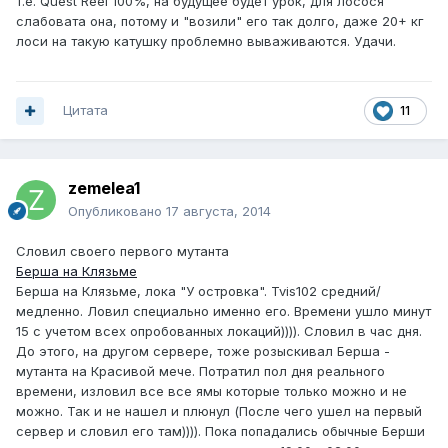
т.е. Quest Reel 100%, на будущее будет урок, для лосося
слабовата она, потому и "возили" его так долго, даже 20+ кг
лоси на такую катушку проблемно вываживаются. Удачи.
Цитата
11
zemelea1
Опубликовано
17 августа, 2014
Словил своего первого мутанта
Берша на Клязьме
Берша на Клязьме, лока "У островка". Tvis102 средний/
медленно. Ловил специально именно его. Времени ушло минут
15 с учетом всех опробованных локаций)))). Словил в час дня.
До этого, на другом сервере, тоже розыскивал Берша -
мутанта на Красивой мече. Потратил пол дня реального
времени, изловил все все ямы которые только можно и не
можно. Так и не нашел и плюнул (После чего ушел на первый
сервер и словил его там)))). Пока попадались обычные Берши