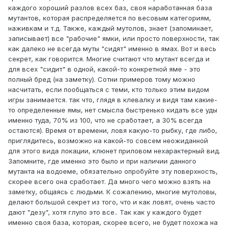
каждого хороший разлов всех баз, своя наработанная база
мутантов, которая распределяется по весовым категориям,
наживкам и т.д. Также, каждый мутолов, знает (запоминает,
записывает) все "рабочие" ямки, или просто поверхности, так
как далеко не всегда муты "сидят" именно в ямах. Вот и весь
секрет, как говорится. Многие считают что мутант всегда и
для всех "сидит" в одной, какой-то конкретной яме - это
полный бред (на заметку). Сотни примеров тому можно
насчитать, если пообщаться с теми, кто только этим видом
игры занимается. так что, глядя в клевалку и видя там какие-
то определенные ямы, нет смысла быстренько кидать все уды
именно туда, 70% из 100, что не сработает, а 30% всегда
остаются). Время от времени, ловя какую-то рыбку, где либо,
приглядитесь, возможно на какой-то совсем неожиданной
для этого вида локации, клюнет приловом нехарактерный вид.
Запомните, где именно это было и при наличии данного
мутанта на водоеме, обязательно опробуйте эту поверхность,
скорее всего она сработает. Да много чего можно взять на
заметку, общаясь с людьми. К сожалению, многие мутоловы,
делают большой секрет из того, что и как ловят, очень часто
дают "дезу", хотя глупо это все.. Так как у каждого будет
именно своя база, которая, скорее всего, не будет похожа на