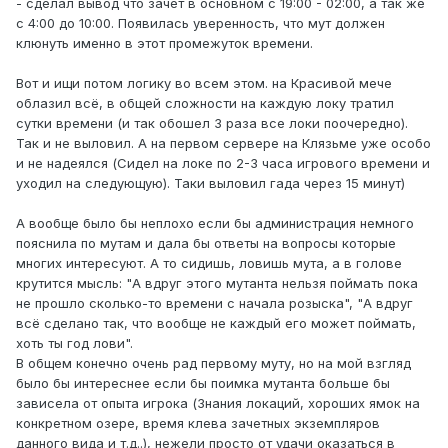
- сделал вывод что зачет в основном с 19:00 - 02:00, а так же
с 4:00 до 10:00. Появилась уверенность, что мут должен
клюнуть именно в этот промежуток времени.
Вот и ищи потом логику во всем этом. на Красивой мече
облазил всё, в общей сложности на каждую локу тратил
сутки времени (и так обошел 3 раза все локи поочередно).
Так и не выловил. А на первом сервере на Клязьме уже особо
и не надеялся (Сидел на локе по 2-3 часа игрового времени и
уходил на следующую). Таки выловил гада через 15 минут)
А вообще было бы неплохо если бы администрация немного
пояснила по мутам и дала бы ответы на вопросы которые
многих интересуют. А то сидишь, ловишь мута, а в голове
крутится мысль: "А вдруг этого мутанта нельзя поймать пока
не прошло сколько-то времени с начала розыска", "А вдруг
всё сделано так, что вообще не каждый его может поймать,
хоть ты год лови".
В общем конечно очень рад первому муту, но на мой взгляд
было бы интереснее если бы поимка мутанта больше бы
зависела от опыта игрока (Знания локаций, хороших ямок на
конкретном озере, время клева зачетных экземпляров
данного вида и т.д..), нежели просто от удачи оказаться в