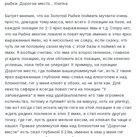
рыбка: Дорогое место , Улитка
Бытует мнение, что на Золотой Рыбке поймать мутанта очень
просто, доводов тому масса, мол всего 3 локации на базе, на
каждой локации по 2-3 ярко выраженных ямы и т.д. Спору нет,
что на Рыбке многие ловили и ловят мутов именно в этих ярко
выраженных ямах, но я нисколько не совру, если скажу, что
чуть ли не половину своих мутов с этой базы я поймал не в
ямах. Я вообще считаю, что яма это второстепенное, главное
угадать локацию, ну или обловить все локации, если конечно
успеешь, пока тебя не опередят. К примеру, на локации
Дорогое место, где пойман вышеупомянутый гиг, есть 2 такие
ярко выраженные глубокие ямы-слева над алкоголем и над
блокнотом, гиг у меня клюёт в обоих, но не ахти как. Для
квеста сафари я всегда ловил гига на локации "У
заповедника" в яме над удой(выловлено его там огромное
количество, потому и пулемёт хоть на макуху, хоть на улитку),
так вот когда стал искать мута-гига на этой локации я не стал
ждать редких поклевок в этих 2 ямах, а стал искать другую
точку, где гиг, пусть даже мельче весом, но клевал бы чаще и
нашёл. Правее упомянутой ямы над блокнотом на "Дорогом
месте" есть свал глубиной 5.23м, именно в нём у меня гиг