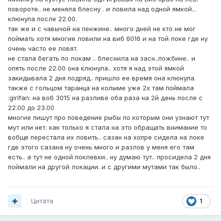
повороте.. не меняла блесну . и ловила над одной ямкой...
клюнула после 22.00.
так же и с чавычой на пенжине.. много дней не кто не мог
поймать хотя многие ловили на виб 6016 и на той локе где ну
очень часто ее ловят.
не стала бегать по локам .. блеснила на засн..ложбине.. и
опять после 22.00 она клюнула.. хотя я над этой ямкой
закидывала 2 дня подряд.. пришло ее время она клюнула.
также с гольцом таранца на колыме уже 2х там поймала
:girlfan: на воб 3015 на разливе оба раза на 2й день после с
22.00 до 23.00
многие пишут про поведение рыбы по которым они узнают тут
мут или нет. как только я стала на это обращать внимание то
вобще перестала их ловить.. сазан на хопре сидела на локе
где этого сазана ну очень много и разлов у меня его там
есть.. а тут не одной поклевки.. ну думаю тут.. просидела 2 дня
поймали на другой локации. и с другими мутами так было..
Цитата
1