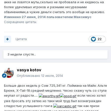
акке не ловятся муты,сколько не пробовала и не кидаюсь на
более удачливых игроков и разными несуразными
обвинениями,а чужие деньги считать это вообще не красиво.
Изменено
27 июня, 2014
пользователем Максимус
Сокращение цитаты.
Цитата
22
3 недели спустя...
vasya kotov
Опубликовано
12 июля, 2014
Больше двох недель р Сом 725,341 кг. Поймана на Майн: Альте
Брюке, X-Tail-18.средний медленно. Чесно скажу чуть со стула
неупал от радости.....
если чесно хотел
уже бросать эту затею но таки мой труд был вознагражден
сладостью услышаного гонга
так как призи