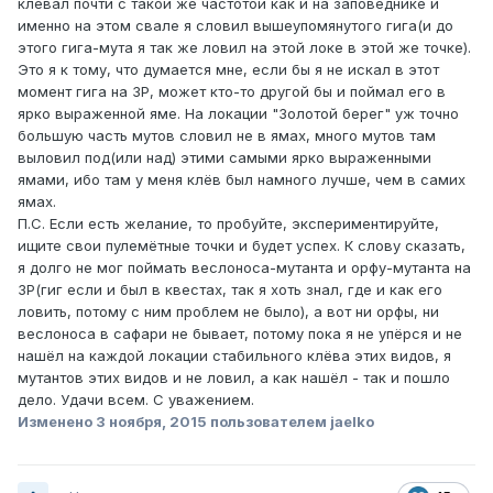
клевал почти с такой же частотой как и на заповеднике и
именно на этом свале я словил вышеупомянутого гига(и до
этого гига-мута я так же ловил на этой локе в этой же точке).
Это я к тому, что думается мне, если бы я не искал в этот
момент гига на ЗР, может кто-то другой бы и поймал его в
ярко выраженной яме. На локации "Золотой берег" уж точно
большую часть мутов словил не в ямах, много мутов там
выловил под(или над) этими самыми ярко выраженными
ямами, ибо там у меня клёв был намного лучше, чем в самих
ямах.
П.С. Если есть желание, то пробуйте, экспериментируйте,
ищите свои пулемётные точки и будет успех. К слову сказать,
я долго не мог поймать веслоноса-мутанта и орфу-мутанта на
ЗР(гиг если и был в квестах, так я хоть знал, где и как его
ловить, потому с ним проблем не было), а вот ни орфы, ни
веслоноса в сафари не бывает, потому пока я не упёрся и не
нашёл на каждой локации стабильного клёва этих видов, я
мутантов этих видов и не ловил, а как нашёл - так и пошло
дело. Удачи всем. С уважением.
Изменено
3 ноября, 2015
пользователем jaelko