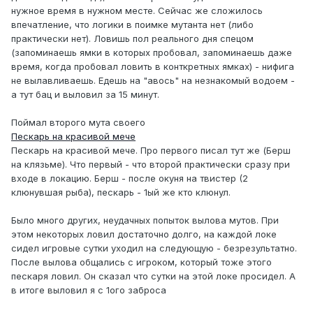
нужное время в нужном месте. Сейчас же сложилось
впечатление, что логики в поимке мутанта нет (либо
практически нет). Ловишь пол реального дня спецом
(запоминаешь ямки в которых пробовал, запоминаешь даже
время, когда пробовал ловить в конткретных ямках) - нифига
не вылавливаешь. Едешь на "авось" на незнакомый водоем -
а тут бац и выловил за 15 минут.
Поймал второго мута своего
Пескарь на красивой мече
Пескарь на красивой мече. Про первого писал тут же (Берш
на клязьме). Что первый - что второй практически сразу при
входе в локацию. Берш - после окуня на твистер (2
клюнувшая рыба), пескарь - 1ый же кто клюнул.
Было много других, неудачных попыток вылова мутов. При
этом некоторых ловил достаточно долго, на каждой локе
сидел игровые сутки уходил на следующую - безрезультатно.
После вылова общались с игроком, который тоже этого
пескаря ловил. Он сказал что сутки на этой локе просидел. А
в итоге выловил я с 1ого заброса