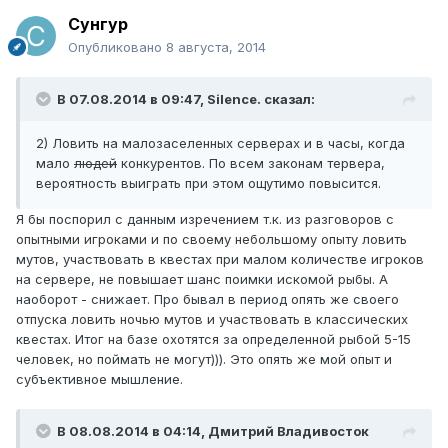
Сунгур
Опубликовано
8 августа, 2014
В 07.08.2014 в 09:47, Silence. сказал:
2) Ловить на малозаселенных серверах и в часы, когда
мало
людей
конкурентов. По всем законам тервера,
вероятность выиграть при этом ощутимо повысится.
Я бы поспорил с данным изречением т.к. из разговоров с
опытными игроками и по своему небольшому опыту ловить
мутов, участвовать в квестах при малом количестве игроков
на сервере, не повышает шанс поимки искомой рыбы. А
наоборот - снижает. Про бывал в период опять же своего
отпуска ловить ночью мутов и участвовать в классических
квестах. Итог на базе охотятся за определенной рыбой 5-15
человек, но поймать не могут))). Это опять же мой опыт и
субъективное мышление.
В 08.08.2014 в 04:14, Дмитрий Владивосток