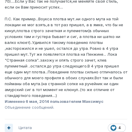
70).....Если у Вас так не получается,не меняйте свой стиль,
если он Вам приносит успех....
П.С. Как пример...Воукса плотва мут..ни одного мута на той
локации не мог взять,а в тот раз пришел, а в ямке, что бы не
кинул,плотва строго зачетная и пулеметом(в обычных
условиях там и густера бывает и сиг, а плотва ни шатко ни
валко клюет)..Удивился такому поведению плотвы
,насторожился и не ушел, остался до утра. Ровно в 4 утра
пришел мут..Тут же появляется плотва на Пенжине... Лока
"Странная сопка"..захожу и опять строго зачет, клев
пулеметный ..остался.до утра следующего.В 4 утра пришел
еще один мут плотва...Поведение плотвы сильно отличалось от
обычного для моего профиля в обоих случаях.Вот так и были
пойманы оба мута.(на странной сопке на ручейник ни один
амурский сиг в тот момент не клюнул..(то же отличие от
стандартного поведения....)
Изменено
6 мая, 2014
пользователем Максимус
Объединение сообщений.
Цитата
4