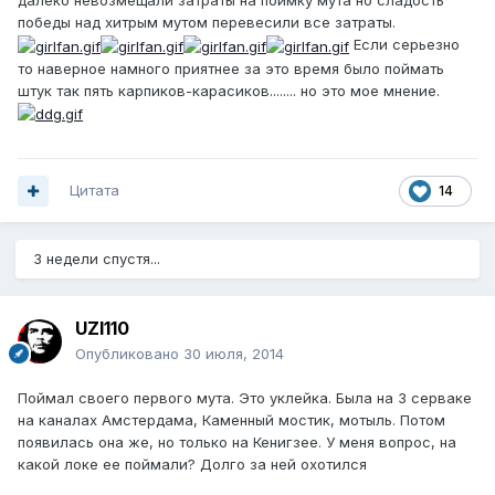
далеко невозмещали затраты на поимку мута но сладость
победы над хитрым мутом перевесили все затраты.
Если серьезно
то наверное намного приятнее за это время было поймать
штук так пять карпиков-карасиков........ но это мое мнение.
Цитата
14
3 недели спустя...
UZI110
Опубликовано
30 июля, 2014
Поймал своего первого мута. Это уклейка. Была на 3 серваке
на каналах Амстердама, Каменный мостик, мотыль. Потом
появилась она же, но только на Кенигзее. У меня вопрос, на
какой локе ее поймали? Долго за ней охотился