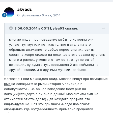
akvads
Опубликовано
6 мая, 2014
В 06.05.2014 в 00:31, ylya93 сказал:
многие пишут про поведение рыбы по которым они
узнают тут мут или нет. как только я стала на это
обращать внимание то вобще перестала их ловить..
сазан на хопре сидела на локе где этого сазана ну очень
много и разлов у меня его там есть.. а тут не одной
поклевки.. ну думаю тут.. просидела 2 дня поймали на
другой локации. и с другими мутами так было..
:sarcastic: Если можно,без обид...Многие пишут про поведение
рыб
на локации!!!!Не рыбы,которая в поиске,а в
совокупности...Т.е. общее поведение всех рыб на
локации(стандартно ли оно в данный момент или сильно
отличается от стандарта).Для каждого профиля это
индивидуально...Вот эти признаки иногда помогают
определить где мут(вероятность примерно процентов