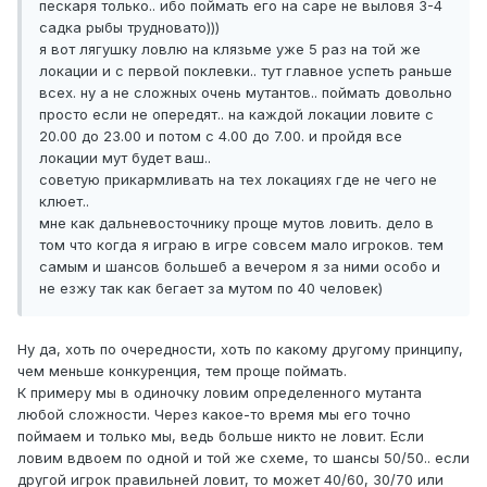
пескаря только.. ибо поймать его на саре не выловя 3-4
садка рыбы трудновато)))
я вот лягушку ловлю на клязьме уже 5 раз на той же
локации и с первой поклевки.. тут главное успеть раньше
всех. ну а не сложных очень мутантов.. поймать довольно
просто если не опередят.. на каждой локации ловите с
20.00 до 23.00 и потом с 4.00 до 7.00. и пройдя все
локации мут будет ваш..
советую прикармливать на тех локациях где не чего не
клюет..
мне как дальневосточнику проще мутов ловить. дело в
том что когда я играю в игре совсем мало игроков. тем
самым и шансов большеб а вечером я за ними особо и
не езжу так как бегает за мутом по 40 человек)
Ну да, хоть по очередности, хоть по какому другому принципу,
чем меньше конкуренция, тем проще поймать.
К примеру мы в одиночку ловим определенного мутанта
любой сложности. Через какое-то время мы его точно
поймаем и только мы, ведь больше никто не ловит. Если
ловим вдвоем по одной и той же схеме, то шансы 50/50.. если
другой игрок правильней ловит, то может 40/60, 30/70 или