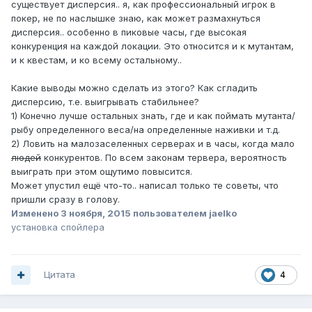
существует дисперсия.. я, как профессиональный игрок в
покер, не по наслышке знаю, как может размахнуться
дисперсия.. особенно в пиковые часы, где высокая
конкуренция на каждой локации. Это относится и к мутантам,
и к квестам, и ко всему остальному..
Какие выводы можно сделать из этого? Как сгладить
дисперсию, т.е. выигрывать стабильнее?
1) Конечно лучше остальных знать, где и как поймать мутанта/
рыбу определенного веса/на определенные наживки и т.д.
2) Ловить на малозаселенных серверах и в часы, когда мало
людей
конкурентов. По всем законам тервера, вероятность
выиграть при этом ощутимо повысится.
Может упустил ещё что-то.. написал только те советы, что
пришли сразу в голову.
Изменено
3 ноября, 2015
пользователем jaelko
установка спойлера
Цитата
4