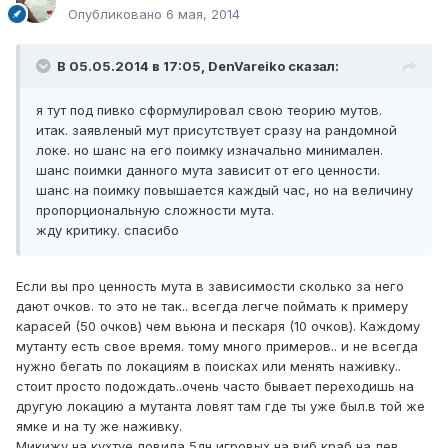
Опубликовано
6 мая, 2014
В 05.05.2014 в 17:05, DenVareiko сказал:
я тут под пивко сформулировал свою теорию мутов.
итак. заявленый мут присутствует сразу на рандомной
локе. но шанс на его поимку изначально минимален.
шанс поимки данного мута зависит от его ценности.
шанс на поимку повышается каждый час, но на величину
пропорциональную сложности мута.
жду критику. спасибо
Если вы про ценность мута в зависимости сколько за него
дают очков. то это не так.. всегда легче поймать к примеру
карасей (50 очков) чем вьюна и пескаря (10 очков). Каждому
мутанту есть свое время. тому много примеров.. и не всегда
нужно бегать по локациям в поисках или менять наживку..
стоит просто подождать..очень часто бывает переходишь на
другую локацию а мутанта ловят там где ты уже был.в той же
ямке и на ту же наживку.
Микижу на кухтуе ловила 5дн игровых на виб краб на лев.