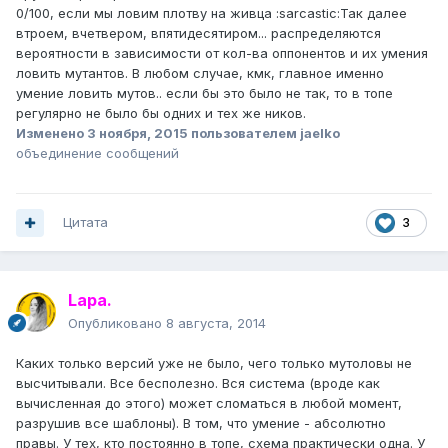
0/100, если мы ловим плотву на живца :sarcastic:Так далее
втроем, вчетвером, впятидесятиром... распределяются
вероятности в зависимости от кол-ва оппонентов и их умения
ловить мутантов. В любом случае, кмк, главное именно
умение ловить мутов.. если бы это было не так, то в топе
регулярно не было бы одних и тех же ников.
Изменено
3 ноября, 2015
пользователем jaelko
объединение сообщений
Цитата
3
Lapa.
Опубликовано
8 августа, 2014
Каких только версий уже не было, чего только мутоловы не
высчитывали. Все бесполезно. Вся система (вроде как
вычисленная до этого) может сломаться в любой момент,
разрушив все шаблоны). В том, что умение - абсолютно
правы. У тех, кто постоянно в топе, схема практически одна. У