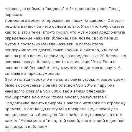
Наконец то поймала "подлеца" с 3-го сервера :good: Голец
черского.
Ловила его время от времени, но никак не давался. Сегодня
решила взяться за него основательно. Я вот что хочу сказать:
как то в этой теме, кто-то писал, что мут может предпочитать
определенные наживки (блесна). При ловле своих первых
мутов я постоянно меняла наживки, а потом стала
придерживаться другой точки зрения. Я считала, что если
данная рыба клюет, например, на определенные 20 блесен, то
неважно, какую блесну я поставлю из этих 20-ти. Если я
попала этой блесной в ямку с мутом, он должен клюнуть. А
сегодня вот призадумалась.
Этого гольца черского я начала ловить утром, игровое время
было воскресенье. Ловила блесной Vob 3015 и пару раз
ненадолго ставила Vob 3007. Так я этими блеснами
прошерстила всю локу "Узкое место", результатов 0.
Продолжила ловить вечером. Начала с четверга по игровому
времени. А вот когда наступило воскресенье, я почему то
решила сменить блесну на Cirl-chaika. И мут клюнул на этом
самом "Узком месте" и над той ямкой, над которой я десятки
раз водила воблером.