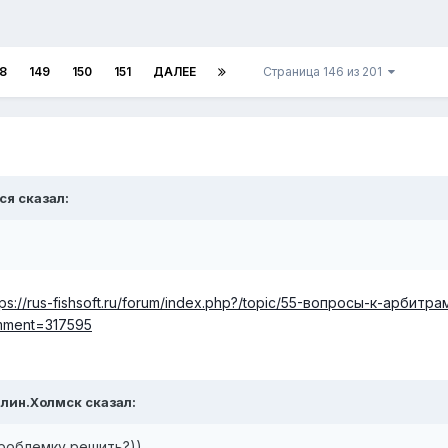
8
149
150
151
ДАЛЕЕ
Страница 146 из 201
ся
сказал:
tps://rus-fishsoft.ru/forum/index.php?/topic/55-вопросы-к-арби
mment=317595
лин.Холмск
сказал:
проблемку решить?))