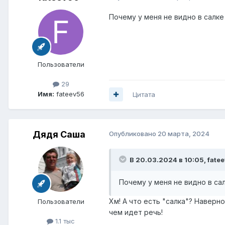
Почему у меня не видно в салке
Пользователи
29
Имя:
fateev56
Цитата
Дядя Саша
Опубликовано
20 марта, 2024
В 20.03.2024 в 10:05,
fate
Почему у меня не видно в сал
Хм! А что есть "салка"? Наверн
Пользователи
чем идет речь!
1.1 тыс