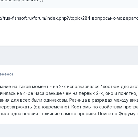
s://rus-fishsoft.ru/forum/index.php?/topic/284-вопросы-к-мод
енено)
мание на такой момент - на 2-х использовался "костюм для экс
нчилась на 4-ре часа раньше чем на первых 2-х, оно и понятно
ания для всех были одинаковы. Разница в разрядах между аккам
 перезагружать (одновременно). Костюмы по свойствам прогр
ько одна версия - влияние самого профиля. Поиск по Форуму н