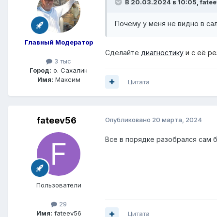
В 20.03.2024 в 10:05,
fate
Почему у меня не видно в са
Главный Модератор
Сделайте
диагностику
и с её р
3 тыс
Город:
о. Сахалин
Имя:
Максим
Цитата
fateev56
Опубликовано
20 марта, 2024
Все в порядке разобрался сам 
Пользователи
29
Имя:
fateev56
Цитата