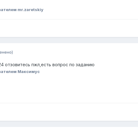
ателем mr.zaretskiy
енено)
3.24 отзовитесь пжл,есть вопрос по заданию
вателем Максимус