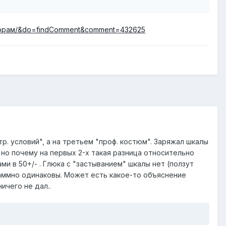
ераторам/&do=findComment&comment=432625
тр. условий", а на третьем "проф. костюм". Заряжал шкалы
, но почему на первых 2-х такая разница относительно
и в 50+/- . Глюка с "застыванием" шкалы нет (ползут
аммно одинаковы. Может есть какое-то объяснение
ичего не дал..