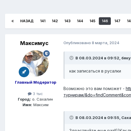
НАЗАД
141
142
143
144
145
146
147
14
Максимус
Опубликовано
8 марта, 2024
В 08.03.2024 в 09:52,
бяку
как записаться в русалки
Главный Модератор
Возможно это вам поможет -
ht
3 тыс
турнирам/&do=findComment&co
Город:
о. Сахалин
Имя:
Максим
В 08.03.2024 в 09:55,
Саха
Здраствуйте еще раз!!))Как 