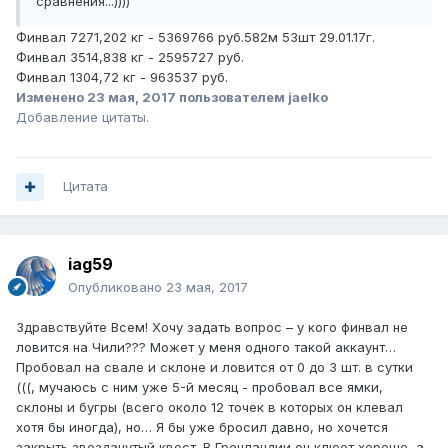
сравнения...))))
Финвал 7271,202 кг - 5369766 руб.582м 53шт 29.01.17г.
Финвал 3514,838 кг - 2595727 руб.
Финвал 1304,72 кг - 963537 руб.
Изменено
23 мая, 2017
пользователем jaelko
Добавление цитаты.
Цитата
iag59
Опубликовано
23 мая, 2017
Здравствуйте Всем! Хочу задать вопрос – у кого финвал не
ловится на Чили??? Может у меня одного такой аккаунт…
Пробовал на свале и склоне и ловится от 0 до 3 шт. в сутки
(((, мучаюсь с ним уже 5-й месяц - пробовал все ямки,
склоны и бугры (всего около 12 точек в которых он клевал
хотя бы иногда), но… Я бы уже бросил давно, но хочется
закрыть звезданутый квест. В Гренландии он клюет хорошо, а