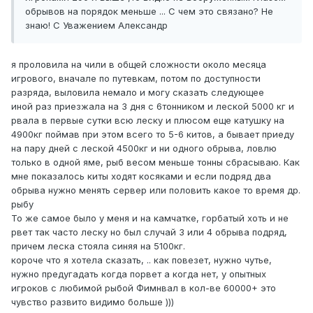
обрывов на порядок меньше ... С чем это связано? Не
знаю! С Уважением Александр
я проловила на чили в общей сложности около месяца
игрового, вначале по путевкам, потом по доступности
разряда, выловила немало и могу сказать следующее
иной раз приезжала на 3 дня с 6тонником и леской 5000 кг и
рвала в первые сутки всю леску и плюсом еще катушку на
4900кг поймав при этом всего то 5-6 китов, а бывает приеду
на пару дней с леской 4500кг и ни одного обрыва, ловлю
только в одной яме, рыб весом меньше тонны сбрасываю. Как
мне показалось киты ходят косяками и если подряд два
обрыва нужно менять сервер или половить какое то время др.
рыбу
То же самое было у меня и на камчатке, горбатый хоть и не
рвет так часто леску но был случай 3 или 4 обрыва подряд,
причем леска стояла синяя на 5100кг.
короче что я хотела сказать, .. как повезет, нужно чутье,
нужно предугадать когда порвет а когда нет, у опытных
игроков с любимой рыбой Фимнвал в кол-ве 60000+ это
чувство развито видимо больше )))