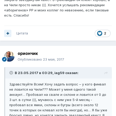
на Чили просто никак (((. Хочется услышать рекомендации
«аборигенов» РР и моих коллег по невезению, если таковые
есть. Спасибо!
Цитата
2
ориончик
Опубликовано
23 мая, 2017
В 23.05.2017 в 03:29, iag59 сказал:
Здравствуйте Всем! Хочу задать вопрос – у кого финвал
не ловится на Чили??? Может у меня одного такой
аккаунт… Пробовал на свале и склоне и ловится от 0 до
3 шт. в сутки (((, мучаюсь с ним уже 5-й месяц -
пробовал все ямки, склоны и бугры (всего около 12
точек в которых он клевал хотя бы иногда), но… Я бы уже
бросил давно, но хочется закрыть звезданутый квест. В