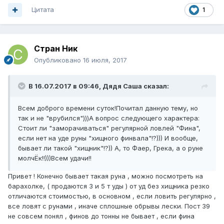
Цитата
1
Стран Ник
Опубликовано
16 июля, 2017
В 16.07.2017 в 09:46, Дядя Саша сказал:
Всем доброго времени суток!Почитал данную тему, но
так и не "врубился")))А вопрос следующего характера:
Стоит ли "заморачиваться" регулярной ловлей "Фина",
если нет на уде руны "хищного финвала"!?))) И вообще,
бывает ли такой "хищник"!?)) А, то Фаер, Грека, а о руне
молчЁк!!)))Всем удачи!!
Привет ! Конечно бывает такая руна , можно посмотреть на
барахолке, ( продаются 3 и 5 т уды ) от уд без хищника резко
отличаются стоимостью, в основном , если ловить регулярно ,
все ловят с рунами , иначе сплошные обрывы лески. Пост 39
не совсем понял , финов до тонны не бывает , если фина