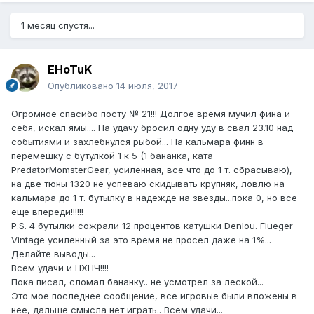
1 месяц спустя...
EHoTuK
Опубликовано
14 июля, 2017
Огромное спасибо посту № 21!!! Долгое время мучил фина и
себя, искал ямы.... На удачу бросил одну уду в свал 23.10 над
событиями и захлебнулся рыбой... На кальмара финн в
перемешку с бутулкой 1 к 5 (1 бананка, ката
PredatorMomsterGear, усиленная, все что до 1 т. сбрасываю),
на две тюны 1320 не успеваю скидывать крупняк, ловлю на
кальмара до 1 т. бутылку в надежде на звезды...пока 0, но все
еще впереди!!!!!!
P.S. 4 бутылки сожрали 12 процентов катушки Denlou. Flueger
Vintage усиленный за это время не просел даже на 1%...
Делайте выводы...
Всем удачи и НХНЧ!!!!
Пока писал, сломал бананку.. не усмотрел за леской...
Это мое последнее сообщение, все игровые были вложены в
нее, дальше смысла нет играть.. Всем удачи...