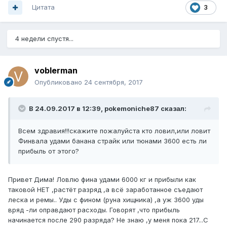
Цитата
3
4 недели спустя...
voblerman
Опубликовано
24 сентября, 2017
В 24.09.2017 в 12:39, pokemoniche87 сказал:
Всем здравия!!!скажите пожалуйста кто ловил,или ловит
Финвала удами банана страйк или тюнами 3600 есть ли
прибыль от этого?
Привет Дима! Ловлю фина удами 6000 кг и прибыли как
таковой НЕТ ,растёт разряд ,а всё заработанное съедают
леска и ремы.. Уды с фином (руна хищника) ,а уж 3600 уды
вряд -ли оправдают расходы. Говорят ,что прибыль
начинается после 290 разряда? Не знаю ,у меня пока 217...С