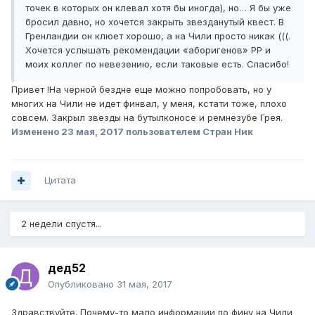
точек в которых он клевал хотя бы иногда), но… Я бы уже
бросил давно, но хочется закрыть звезданутый квест. В
Гренландии он клюет хорошо, а на Чили просто никак (((.
Хочется услышать рекомендации «аборигенов» РР и
моих коллег по невезению, если таковые есть. Спасибо!
Привет !На черной бездне еще можно попробовать, но у
многих на Чили не идет финвал, у меня, кстати тоже, плохо
совсем. Закрыл звезды на бутылконосе и ремнезубе Грея.
Изменено
23 мая, 2017
пользователем Стран Ник
Цитата
2 недели спустя...
дед52
Опубликовано
31 мая, 2017
Здравствуйте. Почему-то мало информации по фину на Чили