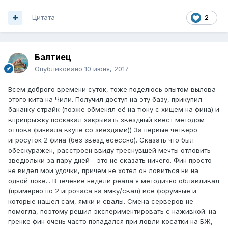
Цитата
2
Балтиец
Опубликовано
10 июня, 2017
Всем доброго времени суток, тоже поделюсь опытом вылова
этого кита на Чили. Получил доступ на эту базу, прикупил
бананку страйк (позже обменял её на тюну с хищем на фина) и
вприпрыжку поскакал закрывать звездный квест методом
отлова финвала вкупе со звёздами)) За первые четверо
игросуток 2 фина (без звезд есессно). Сказать что был
обескуражен, расстроен ввиду треснувшей мечты отловить
зведюльки за пару дней - это не сказать ничего. Фин просто
не видел мои удочки, причем не хотел он ловиться ни на
одной локе... В течение недели реала я методично облавливал
(примерно по 2 игрочаса на ямку/свал) все форумные и
которые нашел сам, ямки и свалы. Смена серверов не
помогла, поэтому решил экспериментировать с наживкой: на
гренке фин очень часто попадался при ловли косатки на БЖ,