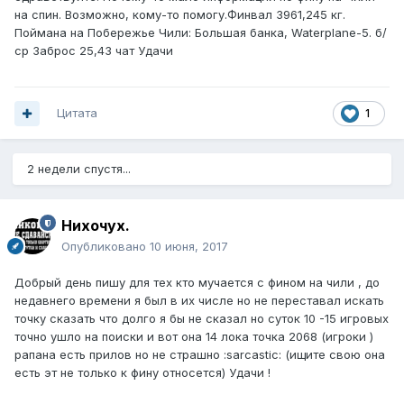
на спин. Возможно, кому-то помогу.Финвал 3961,245 кг.
Поймана на Побережье Чили: Большая банка, Waterplane-5. б/
ср Заброс 25,43 чат Удачи
Цитата
1
2 недели спустя...
Нихочух.
Опубликовано
10 июня, 2017
Добрый день пишу для тех кто мучается с фином на чили , до
недавнего времени я был в их числе но не переставал искать
точку сказать что долго я бы не сказал но суток 10 -15 игровых
точно ушло на поиски и вот она 14 лока точка 2068 (игроки )
рапана есть прилов но не страшно :sarcastic: (ищите свою она
есть эт не только к фину относется) Удачи !