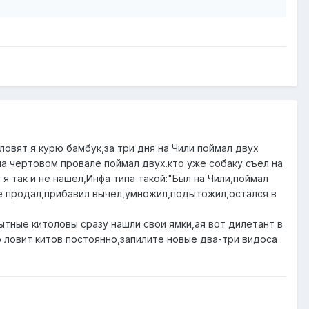
ловят я курю бамбук,за три дня на Чили поймал двух
 на чертовом провале поймал двух.кто уже собаку съел на
 я так и не нашел,Инфа типа такой:"Был на Чили,поймал
се продал,прибавил вычел,умножил,подытожил,остался в
ытные китоловы сразу нашли свои ямки,ая вот дилетант в
о ловит китов постоянно,запилите новые два-три видоса