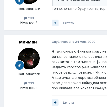
точно,понятно,буду ловить,тер
Пользователи
233
Имя:
юрий
Цитата
мичман
Опубликовано
24 мая, 2020
Я так понимаю финвала сразу не
финвалов ,малого полосатика и 
этих китах в том числе на финв
надцать хвостов фина,кашалота
плюсе,разряд повысился,Чили от
Пользователи
А где ямки,где дорожки,обнова
этом деле,пока я найду,или охо
233
Имя:
юрий
про финвала,все хочется качнут
Цитата