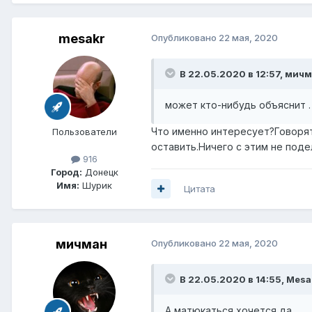
mesakr
Опубликовано
22 мая, 2020
В 22.05.2020 в 12:57,
мичм
может кто-нибудь объяснит .
Что именно интересует?Говорят,
Пользователи
оставить.Ничего с этим не поде
916
Город:
Донецк
Имя:
Шурик
Цитата
мичман
Опубликовано
22 мая, 2020
В 22.05.2020 в 14:55,
Mesa
А матюкаться хочется,да