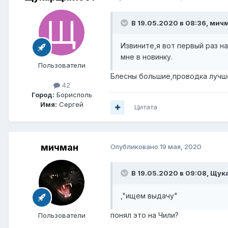
В 19.05.2020 в 08:36,
мич
Извините,я вот первый раз н
мне в новинку.
Пользователи
Блесны большие,проводка лучш
42
Город:
Борисполь
Имя:
Сергей
Цитата
мичман
Опубликовано
19 мая, 2020
В 19.05.2020 в 09:08,
Щука
,"ищем выдачу"
понял это на Чили?
Пользователи