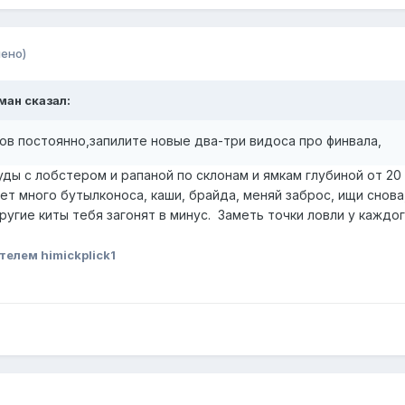
ено)
ман
сказал:
тов постоянно,запилите новые два-три видоса про финвала,
уды с лобстером и рапаной по склонам и ямкам глубиной от 20
дет много бутылконоса, каши, брайда, меняй заброс, ищи снова
ругие киты тебя загонят в минус. Заметь точки ловли у каждого
телем himickplick1