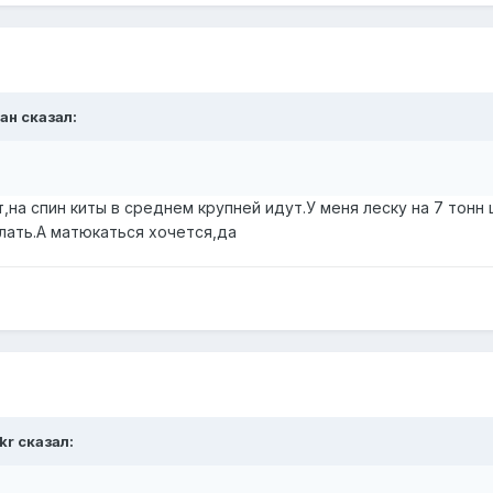
ан
сказал:
на спин киты в среднем крупней идут.У меня леску на 7 тонн
лать.А матюкаться хочется,да
kr
сказал: