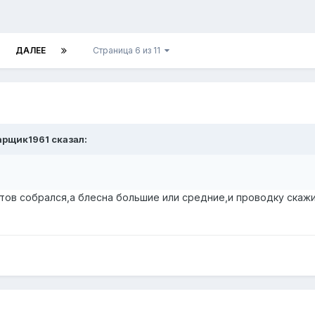
ДАЛЕЕ
Страница 6 из 11
рщик1961
сказал:
итов собрался,а блесна большие или средние,и проводку скажи