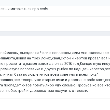
петь и матюкаться про себя
 поймаешь, съездил на Чили с поплавком,ямки мне сказали,все 
кашалота,ловил на трех локах,свал,склон и чертов провал,вот
але,просветите,нашел видок да он за 2018 год,Конкретную инфу
,ремнезуба,полосатика и других рыбок по надцать хвостов,в
личная база по ловле китов всем советую и всем пока."
 прошла,все теперь уже старые ямки и дороги не работают,оп
та пропадет китов ловить,либо уду сломаю,Просьба ко все кт
ься побыстрей и удовольствие получить от ловли.