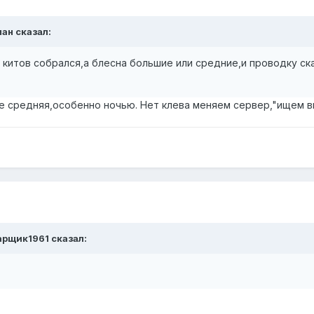
ман
сказал:
а китов собрался,а блесна большие или средние,и проводку ск
е средняя,особенно ночью. Нет клева меняем сервер,"ищем 
рщик1961
сказал: