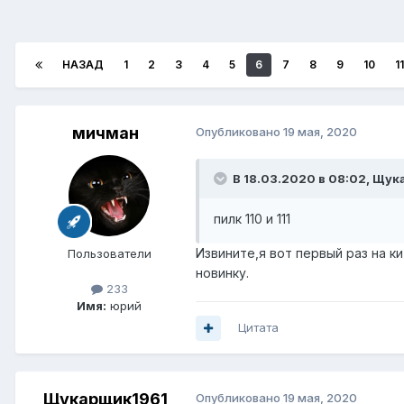
НАЗАД
1
2
3
4
5
6
7
8
9
10
11
мичман
Опубликовано
19 мая, 2020
В 18.03.2020 в 08:02,
Щука
пилк 110 и 111
Извините,я вот первый раз на к
Пользователи
новинку.
233
Имя:
юрий
Цитата
Щукарщик1961
Опубликовано
19 мая, 2020