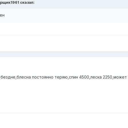
рщик1961
сказал:
кен
 бездне,блесна постоянно теряю,спин 4500,леска 2250,может 