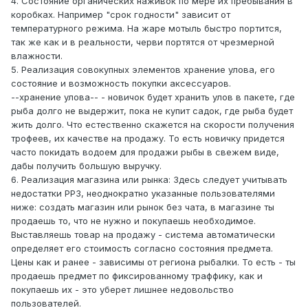
4. Состояние органических наживок по мере их пребывания в
коробках. Например "срок годности" зависит от
температурного режима. На жаре мотыль быстро портится,
так же как и в реальности, черви портятся от чрезмерной
влажности.
5. Реализация совокупных элементов хранение улова, его
состояние и возможность покупки аксессуаров.
--хранение улова-- - новичок будет хранить улов в пакете, где
рыба долго не выдержит, пока не купит садок, где рыба будет
жить долго. Что естественно скажется на скорости получения
трофеев, их качестве на продажу. То есть новичку придется
часто покидать водоем для продажи рыбы в свежем виде,
дабы получить большую выручку.
6. Реализация магазина или рынка: Здесь следует учитывать
недостатки РР3, неоднократно указанные пользователями
ниже: создать магазин или рынок без чата, в магазине ты
продаешь то, что не нужно и покупаешь необходимое.
Выставляешь товар на продажу - система автоматически
определяет его стоимость согласно состояния предмета.
Цены как и ранее - зависимы от региона рыбалки. То есть - ты
продаешь предмет по фиксированному траффику, как и
покупаешь их - это уберет лишнее недовольство
пользователей.