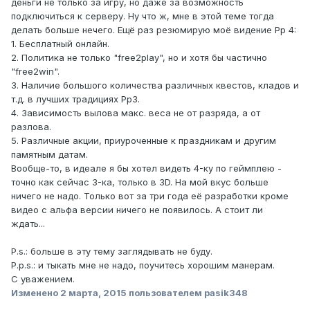
деньги не только за игру, но даже за возможность
подключиться к серверу. Ну что ж, мне в этой теме тогда
делать больше нечего. Ещё раз резюмирую моё видение Рр 4:
1. Бесплатный онлайн.
2. Политика не только "free2play", но и хотя бы частично
"free2win".
3. Наличие большого количества различных квестов, кладов и
т.д. в лучших традициях Рр3.
4. Зависимость вылова макс. веса не от разряда, а от
разлова.
5. Различные акции, приуроченные к праздникам и другим
памятным датам.
Вообще-то, в идеале я бы хотел видеть 4-ку по геймплею -
точно как сейчас 3-ка, только в 3D. На мой вкус больше
ничего не надо. Только вот за три года её разработки кроме
видео с альфа версии ничего не появилось. А стоит ли
ждать...
P.s.: больше в эту тему заглядывать не буду.
P.p.s.: и тыкать мне не надо, поучитесь хорошим манерам.
С уважением.
Изменено
2 марта, 2015
пользователем pasik348