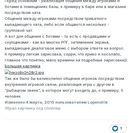
ПЕред основным - реализация общения между игроками и
ботами в помещениях базы, к примеру в баре или в магазине
посредством чата.
Общение между игроками посредством приватного
выпадающего чата, либо если общаются несколько -
групповой чат.
А вот для общения с ботами - то есть с продавцами и
скупщиками - как во многих РПГ, затемнение экрана,
выпадающее диалоговое меню с выбором ответа на вопрос.
К примеру легкая зарисовка, сорри, что криво и косолапо,
главное что понятно, мало времени на подробные зарисовки))
Большая картинка
Так же было бы великолепно общение игроков посредством
внутренней игровой связи, реализация игры с другом в
"рыбацком звене", в которое могут входить до, к примеру, 5
человек
Изменено
4 марта, 2015
пользователем Lopendrik
Убрал картинку под спойлер
1