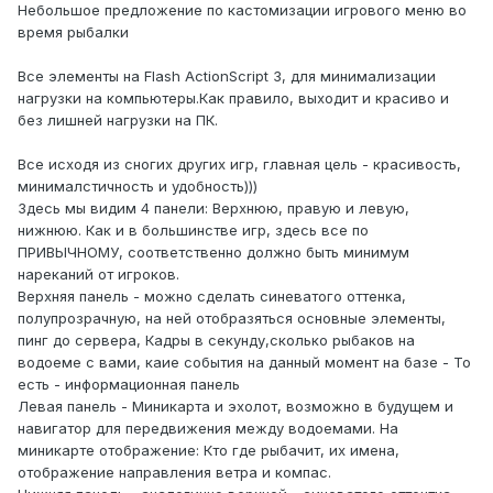
Небольшое предложение по кастомизации игрового меню во
время рыбалки
Все элементы на Flash ActionScript 3, для минимализации
нагрузки на компьютеры.Как правило, выходит и красиво и
без лишней нагрузки на ПК.
Все исходя из сногих других игр, главная цель - красивость,
минималстичность и удобность)))
Здесь мы видим 4 панели: Верхнюю, правую и левую,
нижнюю. Как и в большинстве игр, здесь все по
ПРИВЫЧНОМУ, соответственно должно быть минимум
нареканий от игроков.
Верхняя панель - можно сделать синеватого оттенка,
полупрозрачную, на ней отобразяться основные элементы,
пинг до сервера, Кадры в секунду,сколько рыбаков на
водоеме с вами, каие события на данный момент на базе - То
есть - информационная панель
Левая панель - Миникарта и эхолот, возможно в будущем и
навигатор для передвижения между водоемами. На
миникарте отображение: Кто где рыбачит, их имена,
отображение направления ветра и компас.