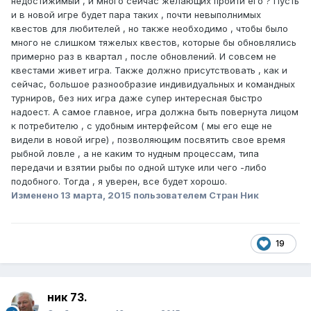
недостижимый , и много сейчас желающих пройти его ? Пусть
и в новой игре будет пара таких , почти невыполнимых
квестов для любителей , но также необходимо , чтобы было
много не слишком тяжелых квестов, которые бы обновлялись
примерно раз в квартал , после обновлений. И совсем не
квестами живет игра. Также должно присутствовать , как и
сейчас, большое разнообразие индивидуальных и командных
турниров, без них игра даже супер интересная быстро
надоест. А самое главное, игра должна быть повернута лицом
к потребителю , с удобным интерфейсом ( мы его еще не
видели в новой игре) , позволяющим посвятить свое время
рыбной ловле , а не каким то нудным процессам, типа
передачи и взятии рыбы по одной штуке или чего -либо
подобного. Тогда , я уверен, все будет хорошо.
Изменено
13 марта, 2015
пользователем Стран Ник
19
ник 73.