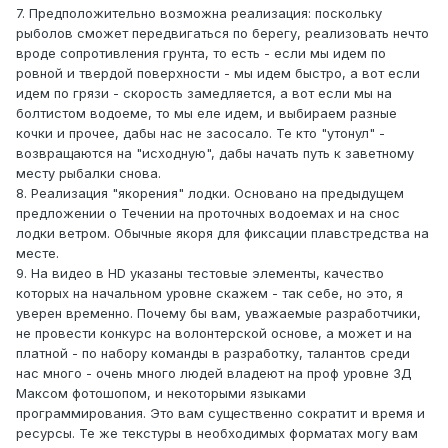
7. Предположительно возможна реализация: поскольку
рыболов сможет передвигаться по берегу, реализовать нечто
вроде сопротивления грунта, то есть - если мы идем по
ровной и твердой поверхности - мы идем быстро, а вот если
идем по грязи - скорость замедляется, а вот если мы на
болтистом водоеме, то мы еле идем, и выбираем разные
кочки и прочее, дабы нас не засосало. Те кто "утонул" -
возвращаются на "исходную", дабы начать путь к заветному
месту рыбалки снова.
8. Реализация "якорения" лодки. Основано на предыдущем
предложении о Течении на проточных водоемах и на снос
лодки ветром. Обычные якоря для фиксации плавстредства на
месте.
9. На видео в HD указаны тестовые элементы, качество
которых на начальном уровне скажем - так себе, но это, я
уверен временно. Почему бы вам, уважаемые разработчики,
не провести конкурс на волонтерской основе, а может и на
платной - по набору команды в разработку, талантов среди
нас много - очень много людей владеют на проф уровне 3Д
Максом фотошопом, и некоторыми языками
программирования. Это вам существенно сократит и время и
ресурсы. Те же текстуры в необходимых форматах могу вам