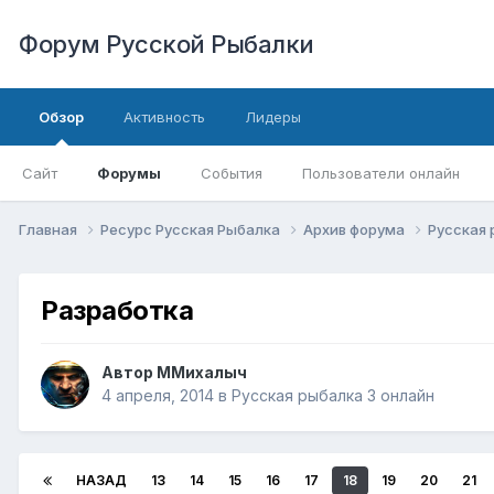
Форум Русской Рыбалки
Обзор
Активность
Лидеры
Сайт
Форумы
События
Пользователи онлайн
Главная
Ресурс Русская Рыбалка
Архив форума
Русская 
Разработка
Автор
ММихалыч
4 апреля, 2014
в
Русская рыбалка 3 онлайн
НАЗАД
13
14
15
16
17
18
19
20
21