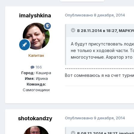
imalyshkina
Опубликовано
8 декабря, 2014
В 28.11.2014 в 18:27, МАРК
А будут присутствовать лодк
не только к ходовой части. 
Капитан
многосуточные. Аэратор это
166
--------------------------------------
Город:
Кашира
Вот сомневаюсь я на счет турн
Имя:
Ирина
Команда:
Самогонщики
shotokandzy
Опубликовано
9 декабря, 2014
В 08.12.2014 в 18:17, imalys