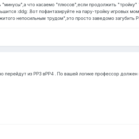
 "минусы",а что касаемо "плюсов",если продолжить "тройку" 
ьшится :ddg: .Вот пофантазируйте на пару-тройку игровых мо
ажитого непосильным трудом",это просто заведомо загубить Р
о перейдут из РР3 вРР4 . По вашей логике профессор должен п