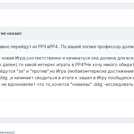
тил сказал:
авно перейдут из РР3 вРР4 . По вашей логике профессор долже
 новая Игра,соответственно и начинаться она должна для все
к далее),то какой интерес играть в РР4?Не хочу никого обиде
айдутся "за" и "против",но Игра (любая)интересна достижение
ddg: ,и начинает сводиться в итоге к :зашел в Игру пообщался 
т не вдохновляет что то,хочется "новизны" :ddg: -исследоват
менено)