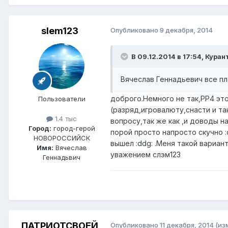
slem123
Опубликовано
9 декабря, 2014
В 09.12.2014 в 17:54, Куран
Вячеслав Геннадьевич все пл
доброго.Немного не так,РР4 это
Пользователи
(разряд,игровалюту,снасти и та
1.4 тыс
вопросу,так же как ,и доводы н
Город:
город-герой
порой просто напросто скучно :
НОВОРОССИЙСК
вышел :ddg: .Меня такой вариан
Имя:
Вячеслав
уважением слэм123
Геннадьвич
ПАТРИОТСВОЕЙ
Опубликовано
11 декабря, 2014
(из