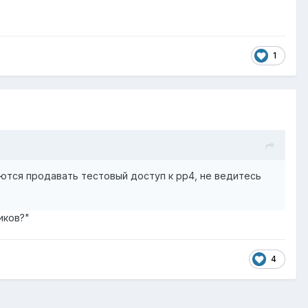
1
тся продавать тестовый доступ к рр4, не ведитесь
иков?"
4