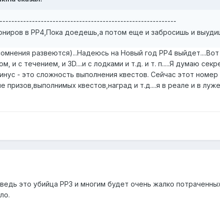
------------------------------------------------------------
рниров в РР4,Пока доедешь,а потом еще и забросишь и выудиш
омнения развеются)...Надеюсь на Новый год РР4 выйдет....Вот
ом, и с течением, и 3D....и с лодками и т.д. и т. п.....Я думаю
инус - это сложность выполнения квестов. Сейчас этот номер 
 призов,выполнимых квестов,наград и т.д....я в реале и в луже
едь это убийца РР3 и многим будет очень жалко потраченных л
ло.