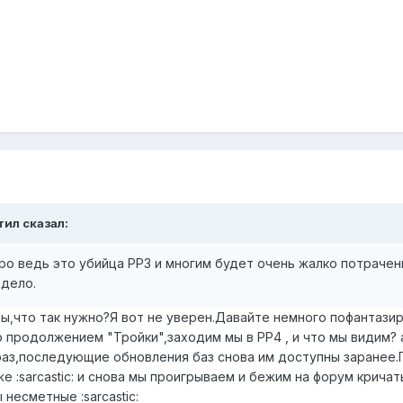
тил сказал:
о ведь это убийца РР3 и многим будет очень жалко потраченны
дело.
что так нужно?Я вот не уверен.Давайте немного пофантазир
 продолжением "Тройки",заходим мы в РР4 , и что мы видим? а 
раз,последующие обновления баз снова им доступны заранее.
е :sarcastic: и снова мы проигрываем и бежим на форум кричат
несметные :sarcastic: