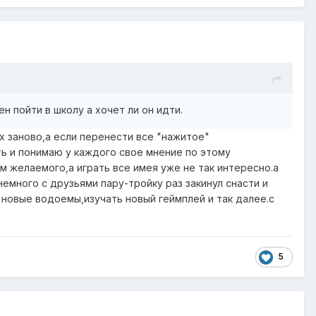
н пойти в школу а хочет ли он идти.
х заново,а если перенести все "нажитое"
ть и понимаю у каждого свое мнение по этому
м желаемого,а играть все имея уже не так интересно.а
немного с друзьями пару-тройку раз закинул снасти и
ь новые водоемы,изучать новый геймплей и так далее.с
5