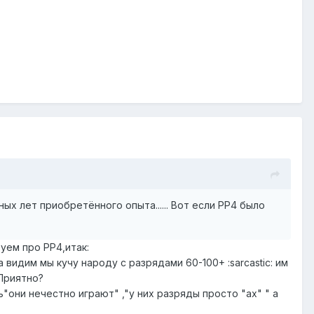
х лет приобретённого опыта...... Вот если РР4 было
уем про РР4,итак:
видим мы кучу народу с разрядами 60-100+ :sarcastic: им
Приятно?
ь"они нечестно играют" ,"у них разряды просто "ах" " а