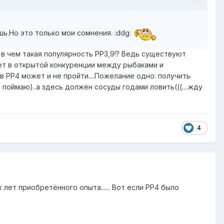
ь.Но это только мои сомнения. :ddg:
 в чем такая популярность РР3,9!? Ведь существуют
 секрет в открытой конкуренции между рыбаками и
в РР4 может и не пройти....Пожелание одно: получить
 поймаю)..а здесь должен сосуды годами ловить(((....жду
4
ет приобретённого опыта...... Вот если РР4 было