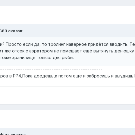
УС83 сказал:
и? Просто если да, то тролинг наверное придётся вводить. Те
Тот же отсек с аэратором не помешает ещё вытянуть денюшку
 тоже хранилище только для рыбы.
---------------------------------------------------------
иров в РР4,Пока доедешь,а потом еще и забросишь и выудишь.Н
hkina сказал: