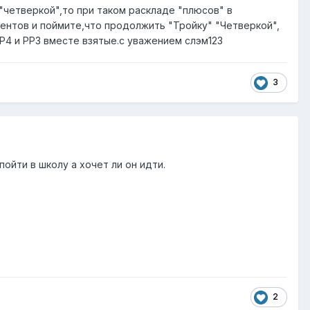
"четверкой",то при таком раскладе "плюсов" в
ментов и поймите,что продолжить "Тройку" "Четверкой",
Р4 и РР3 вместе взятые.с уважением слэм123
3
ойти в школу а хочет ли он идти.
2