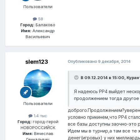
Пользователи
58
Город:
Балаково
Имя:
Александр
Васильевич
slem123
Опубликовано
9 декабря, 2014
В 09.12.2014 в 15:00, Куран
Я надеюсь РР4 выйдет нескор
продолжением тогда другое 
Пользователи
доброго.Продолжением?уверены,
1.4 тыс
условно прикинем,что РР4 стало
Город:
город-герой
все базы доступны заочно-это 
НОВОРОССИЙСК
Идем мы в турнир,а там все те ж
Имя:
Вячеслав
денег(игровых) у них миллиарды 
Геннадьвич