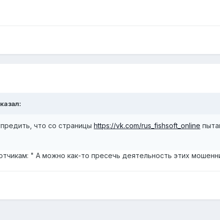
сказал:
упредить, что со страницы
https://vk.com/rus_fishsoft_online
пытаю
отчикам: " А можно как-то пресечь деятельность этих мошенн