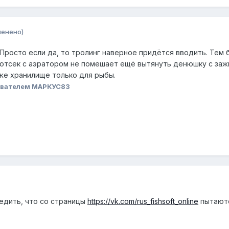
менено)
Просто если да, то тролинг наверное придётся вводить. Тем б
е отсек с аэратором не помешает ещё вытянуть денюшку с заж
же хранилище только для рыбы.
ователем МАРКУС83
едить, что со страницы
https://vk.com/rus_fishsoft_online
пытаютс