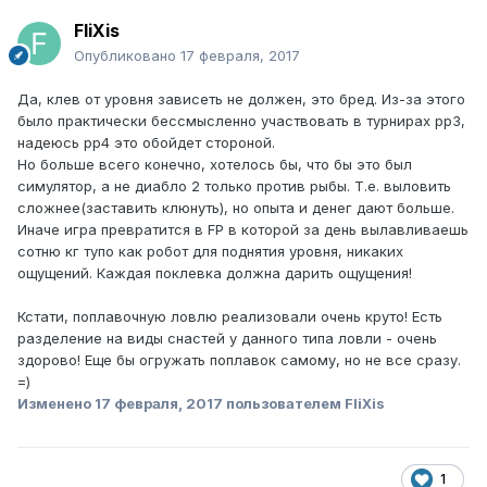
FliXis
Опубликовано
17 февраля, 2017
Да, клев от уровня зависеть не должен, это бред. Из-за этого
было практически бессмысленно участвовать в турнирах рр3,
надеюсь pp4 это обойдет стороной.
Но больше всего конечно, хотелось бы, что бы это был
симулятор, а не диабло 2 только против рыбы. Т.е. выловить
сложнее(заставить клюнуть), но опыта и денег дают больше.
Иначе игра превратится в FP в которой за день вылавливаешь
сотню кг тупо как робот для поднятия уровня, никаких
ощущений. Каждая поклевка должна дарить ощущения!
Кстати, поплавочную ловлю реализовали очень круто! Есть
разделение на виды снастей у данного типа ловли - очень
здорово! Еще бы огружать поплавок самому, но не все сразу.
=)
Изменено
17 февраля, 2017
пользователем FliXis
1