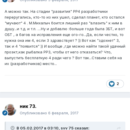
А можно так. На стадии "развития" РР4 разработчики
переругались, кто-то из них ушел, сделал планет, кто остался
"мучают" 4 . М.Михалыч боится лишний раз "влазить" к ним в
душу...и т.д. и т.п. ....Ну и добавлю :больше года была ЗБТ, и вот
ОБТ , а багов на исправления еще ого-го...Да, если честно, то
нужна она им 4, если 3 здравствует ? )) Вот как "здохнет" 3,
так и 4 "появится" )) И вообще ,где можно найти такой удачный
проэкт,как рыбалка РР3, чтобы от него отказаться? Что,
выпустить бесплатную 4 ради чего ? Вот так...Ставим себя на
их (разработчиков) место...
2
ник 73.
Опубликовано
6 февраля, 2017
В 05.02.2017 в 03:10, svv 75 сказал: