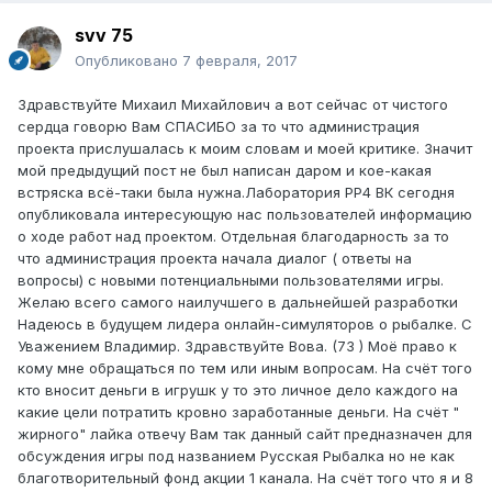
svv 75
Опубликовано
7 февраля, 2017
Здравствуйте Михаил Михайлович а вот сейчас от чистого
сердца говорю Вам СПАСИБО за то что администрация
проекта прислушалась к моим словам и моей критике. Значит
мой предыдущий пост не был написан даром и кое-какая
встряска всё-таки была нужна.Лаборатория РР4 ВК сегодня
опубликовала интересующую нас пользователей информацию
о ходе работ над проектом. Отдельная благодарность за то
что администрация проекта начала диалог ( ответы на
вопросы) с новыми потенциальными пользователями игры.
Желаю всего самого наилучшего в дальнейшей разработки
Надеюсь в будущем лидера онлайн-симуляторов о рыбалке. С
Уважением Владимир. Здравствуйте Вова. (73 ) Моё право к
кому мне обращаться по тем или иным вопросам. На счёт того
кто вносит деньги в игрушк у то это личное дело каждого на
какие цели потратить кровно заработанные деньги. На счёт "
жирного" лайка отвечу Вам так данный сайт предназначен для
обсуждения игры под названием Русская Рыбалка но не как
благотворительный фонд акции 1 канала. На счёт того что я и 8