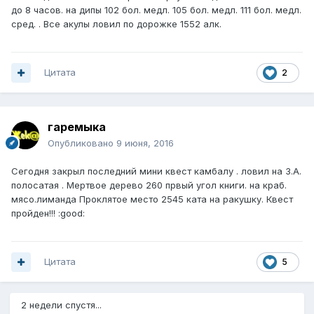
до 8 часов. на дипы 102 бол. медл. 105 бол. медл. 111 бол. медл.
сред. . Все акулы ловил по дорожке 1552 алк.
Цитата
2
гаремыка
Опубликовано
9 июня, 2016
Сегодня закрыл последний мини квест камбалу . ловил на З.А.
полосатая . Мертвое дерево 260 првый угол книги. на краб.
мясо.лиманда Проклятое место 2545 ката на ракушку. Квест
пройден!!! :good:
Цитата
5
2 недели спустя...