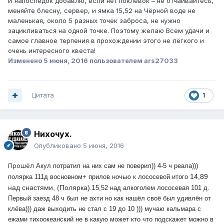
И напоследок добавлю, если нет поклёвок – не отчаивайтесь,
меняйте блесну, сервер, и ямка 15,52 на Чёрной воде не
маленькая, около 5 разных точек заброса, не нужно
зацикливаться на одной точке. Поэтому желаю Всем удачи и
самое главное терпения в прохождении этого не лёгкого и
очень интересного квеста!
Изменено
5 июня, 2016
пользователем ars27033
Цитата
1
Нихочух.
Опубликовано
5 июня, 2016
Прошёл
Акул потратил на них сам не поверил)) 4-5 ч реала)))
14,89
полярка 111д восновном+ прилов ночью к лососевой итого
над снастями, (Полярка)
1
5,52 над алкоголем лососевая 101 д.
.
Первый заезд 48 ч был не ахти но как нашёл своё был удивлён от
клёва))) даж выходить не стал с 19 до 10 ))) мучаю кальмара с
ежами тихоокеанский не в какую может кто что подскажет можно в