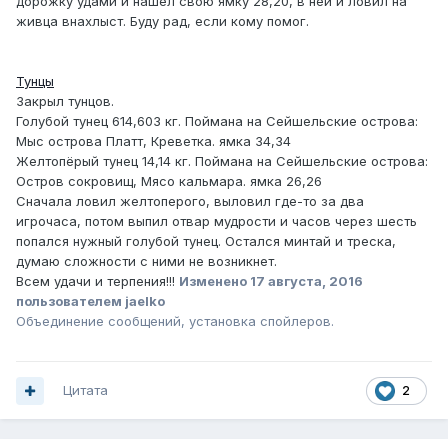
дорожку удами и нашел свою ямку 28,20, в ней и ловил на
живца внахлыст. Буду рад, если кому помог.
Тунцы
Закрыл тунцов.
Голубой тунец 614,603 кг. Поймана на Сейшельские острова:
Мыс острова Платт, Креветка. ямка 34,34
Желтопёрый тунец 14,14 кг. Поймана на Сейшельские острова:
Остров сокровищ, Мясо кальмара. ямка 26,26
Сначала ловил желтоперого, выловил где-то за два
игрочаса, потом выпил отвар мудрости и часов через шесть
попался нужный голубой тунец. Остался минтай и треска,
думаю сложности с ними не возникнет.
Всем удачи и терпения!!!
Изменено
17 августа, 2016
пользователем jaelko
Объединение сообщений, установка спойлеров.
Цитата
2