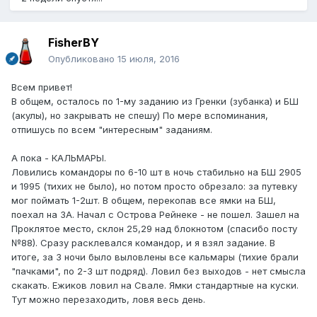
FisherBY
Опубликовано
15 июля, 2016
Всем привет!
В общем, осталось по 1-му заданию из Гренки (зубанка) и БШ
(акулы), но закрывать не спешу) По мере вспоминания,
отпишусь по всем "интересным" заданиям.
А пока - КАЛЬМАРЫ.
Ловились командоры по 6-10 шт в ночь стабильно на БШ 2905
и 1995 (тихих не было), но потом просто обрезало: за путевку
мог поймать 1-2шт. В общем, перекопав все ямки на БШ,
поехал на ЗА. Начал с Острова Рейнеке - не пошел. Зашел на
Проклятое место, склон 25,29 над блокнотом (спасибо посту
№88). Сразу расклевался командор, и я взял задание. В
итоге, за 3 ночи было выловлены все кальмары (тихие брали
"пачками", по 2-3 шт подряд). Ловил без выходов - нет смысла
скакать. Ежиков ловил на Свале. Ямки стандартные на куски.
Тут можно перезаходить, ловя весь день.