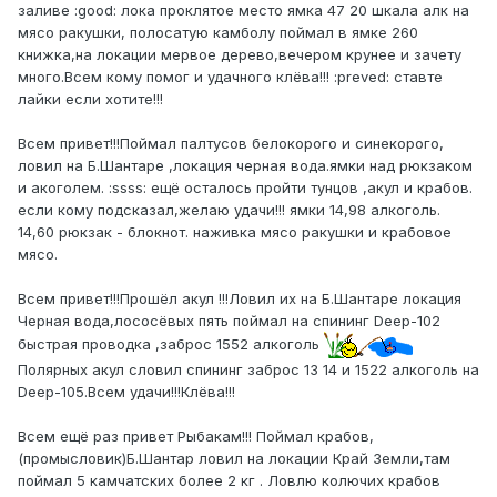
заливе :good: лока проклятое место ямка 47 20 шкала алк на
мясо ракушки, полосатую камболу поймал в ямке 260
книжка,на локации мервое дерево,вечером крунее и зачету
много.Всем кому помог и удачного клёва!!! :preved: ставте
лайки если хотите!!!
Всем привет!!!Поймал палтусов белокорого и синекорого,
ловил на Б.Шантаре ,локация черная вода.ямки над рюкзаком
и акоголем. :ssss: ещё осталось пройти тунцов ,акул и крабов.
если кому подсказал,желаю удачи!!! ямки 14,98 алкоголь.
14,60 рюкзак - блокнот. наживка мясо ракушки и крабовое
мясо.
Всем привет!!!Прошёл акул !!!Ловил их на Б.Шантаре локация
Черная вода,лососёвых пять поймал на спининг Deep-102
быстрая проводка ,заброс 1552 алкоголь
Полярных акул словил спининг заброс 13 14 и 1522 алкоголь на
Deep-105.Всем удачи!!!Клёва!!!
Всем ещё раз привет Рыбакам!!! Поймал крабов,
(промысловик)Б.Шантар ловил на локации Край Земли,там
поймал 5 камчатских более 2 кг . Ловлю колючих крабов