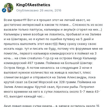
KingOfAesthetics
Опубликовано
26 июля, 2016
Всем привет!!!! Вот и я прошел этот не легкий квест, но
достаточно интересный в каком то плане.... Сложность из всех
вызвали только палтусы, кальмары и акулы(я сгорел на них....)
Кальмары у меня вообще не ловились, пробывал и на Заливе
и на Шантарах, но я купил по ошибке путевку на 5 дней и
пришлось выполнять этот квест)))) Ямку сразу скажу свою
искать надо. тут и писать не буду, потому что форумные мне не
помогли,, первого кальмара командорского я поймал на 3
ночь.... на спин creatures-1 ср.ср на острове Кекур Кальмар
командорский 497 грамм. Поймана на Большой Шантар:
Остров Кекур. А потом началось за следующие 2 ночи я
выловил нужное количество на живца в нахлыст, плюс
спинигом водил и отправился на Залив Александры, лока
крутой свал за Ежом! Морской еж 328 грамм. Поймана на
Залив Александры: Крутой свал, Кусочки рыбы. Потратил
много времени на него в сутки ловилось около 5-7 ямка 43-
43, выходил кажыдй час...
Акул ловил ровно сутки реала.... в запасе осталось около 15