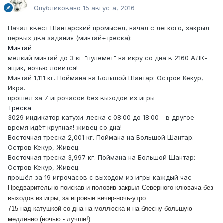
Опубликовано
15 августа, 2016
Начал квест Шантарский промысел, начал с лёгкого, закрыл
первых два задания (минтай+треска):
Минтай
мелкий минтай до 3 кг "пулемёт" на икру со дна в 2160 АЛК-
ящик, ночью ловится!
Минтай 1,111 кг. Поймана на Большой Шантар: Остров Кекур,
Икра.
прошёл за 7 игрочасов без выходов из игры
Треска
3029 индикатор катухи-леска с 08:00 до 18:00 - в другое
время идёт крупная! живец со дна!
Восточная треска 2,001 кг. Поймана на Большой Шантар:
Остров Кекур, Живец.
Восточная треска 3,997 кг. Поймана на Большой Шантар:
Остров Кекур, Живец.
прошёл за 19 игрочасов с выходом из игры каждый час
Предварительно поискав и половив закрыл Северного клювача без
выходов из игры, за игровые вечер-ночь-утро:
715 над катушкой со дна на моллюска и на блесну большую
медленно (ночью - лучше!)