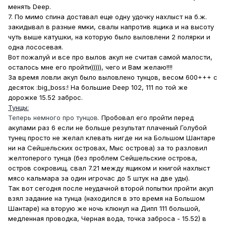
менять Deep.
7. По мимо спина доставал еще одну удочку нахлыст на б.ж.
закидывал в разные ямки, свалы напротив ящика и на высоту
чуть выше катушки, на которую было выловлени 2 полярки и
одна лососевая.
Вот пожалуй и все про вылов акул не считая самой малости,
осталось мне его пройти))))), чего и Вам желаю!!!!
За время ловли акул было выловлено тунцов, весом 600+++ с
десяток :big_boss:! На большие Deep 102, 111 по той же
дорожке 15.52 заброс.
Тунцы:
Теперь немного про тунцов.
Пробовал его пройти перед
акулами раз 6 если не больше результат плаченый Голубой
тунец просто не желал клевать нигде ни на Большом Шантаре
ни на Сейшельских островах, Мыс острова) за то разловил
желтоперого тунца (без проблем Сейшельские острова,
остров сокровищ, свал 7.21 между ящиком и книгой нахлыст
мясо кальмара за один игрочас до 5 штук на две уды).
Так вот сегодня после неудачной второй попытки пройти акул
взял задание на тунца (находился в это время на Большом
Шантаре) на вторую же ночь клюнул на Дипп 111 большой,
медленная проводка, Черная вода, точка заброса - 15.52) в