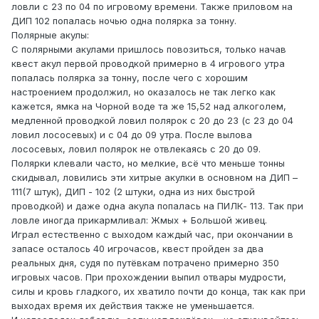
ловли с 23 по 04 по игровому времени. Также приловом на
ДИП 102 попалась ночью одна полярка за тонну.
Полярные акулы:
С полярными акулами пришлось повозиться, только начав
квест акул первой проводкой примерно в 4 игрового утра
попалась полярка за тонну, после чего с хорошим
настроением продолжил, но оказалось не так легко как
кажется, ямка на Чорной воде та же 15,52 над алкоголем,
медленной проводкой ловил полярок с 20 до 23 (с 23 до 04
ловил лососевых) и с 04 до 09 утра. После вылова
лососевых, ловил полярок не отвлекаясь с 20 до 09.
Полярки клевали часто, но мелкие, всё что меньше тонны
скидывал, ловились эти хитрые акулки в основном на ДИП –
111(7 штук), ДИП - 102 (2 штуки, одна из них быстрой
проводкой) и даже одна акула попалась на ПИЛК- 113. Так при
ловле иногда прикармливал: Жмых + Большой живец.
Играл естественно с выходом каждый час, при окончании в
запасе осталось 40 игрочасов, квест пройден за два
реальных дня, судя по путёвкам потрачено примерно 350
игровых часов. При прохождении выпил отвары мудрости,
силы и кровь гладкого, их хватило почти до конца, так как при
выходах время их действия также не уменьшается.