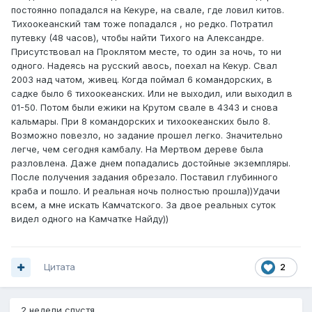
постоянно попадался на Кекуре, на свале, где ловил китов.
Тихоокеанский там тоже попадался , но редко. Потратил
путевку (48 часов), чтобы найти Тихого на Александре.
Присутствовал на Проклятом месте, то один за ночь, то ни
одного. Надеясь на русский авось, поехал на Кекур. Свал
2003 над чатом, живец. Когда поймал 6 командорских, в
садке было 6 тихоокеанских. Или не выходил, или выходил в
01-50. Потом были ежики на Крутом свале в 4343 и снова
кальмары. При 8 командорских и тихоокеанских было 8.
Возможно повезло, но задание прошел легко. Значительно
легче, чем сегодня камбалу. На Мертвом дереве была
разловлена. Даже днем попадались достойные экземпляры.
После получения задания обрезало. Поставил глубинного
краба и пошло. И реальная ночь полностью прошла))Удачи
всем, а мне искать Камчатского. За двое реальных суток
видел одного на Камчатке Найду))
Цитата
2
2 недели спустя...