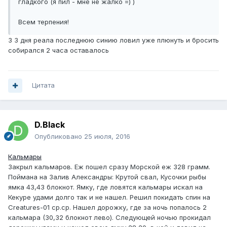
гладкого (я пил - мне не жалко =) )
Всем терпения!
3 3 дня реала последнюю синию ловил уже плюнуть и бросить
собирался 2 часа оставалось
Цитата
D.Black
Опубликовано
25 июля, 2016
Кальмары
Закрыл кальмаров. Еж пошел сразу Морской еж 328 грамм.
Поймана на Залив Александры: Крутой свал, Кусочки рыбы
ямка 43,43 блокнот. Ямку, где ловятся кальмары искал на
Кекуре удами долго так и не нашел. Решил покидать спин на
Creatures-01 ср.ср. Нашел дорожку, где за ночь попалось 2
кальмара (30,32 блокнот лево). Следующей ночью прокидал