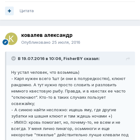
Цитата
ковалев александр
Опубликовано
25 июля, 2016
В 19.07.2016 в 10:06, FisherBY сказал:
Ну устал человек, что возьмешь)
- Карп нужен всего 1шт (и они в полуредкостях), клюют
рандомно. А тут нужно просто словить и разловить
немного квестовую рыбу. Правда, и в квестах ее часто
"отключают". Кто-то в таких случаях пользует
освежайку;
- А синюю найти несложно: ищешь яму, где другие
зубатки на шашня клюют и там ждешь ночами +)
- ИМХО: кровь помогает, но, почему-то, не всем и не
всегда. У меня лично пинагор, осьминоги и еще
некоротые "тяжелые" действительно лучше клевали под