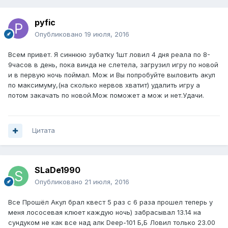
pyfic
Опубликовано
19 июля, 2016
Всем привет. Я синнюю зубатку 1шт ловил 4 дня реала по 8-
9часов в день, пока винда не слетела, загрузил игру по новой
и в первую ночь поймал. Мож и Вы попробуйте выловить акул
по максимуму,(на сколько нервов хватит) удалить игру а
потом закачать по новой.Мож поможет а мож и нет.Удачи.
Цитата
SLaDe1990
Опубликовано
21 июля, 2016
Все Прошёл Акул брал квест 5 раз с 6 раза прошел теперь у
меня лососевая клюет каждую ночь) забрасывал 13.14 на
сундуком не как все над алк Deep-101 Б,Б Ловил только 23.00