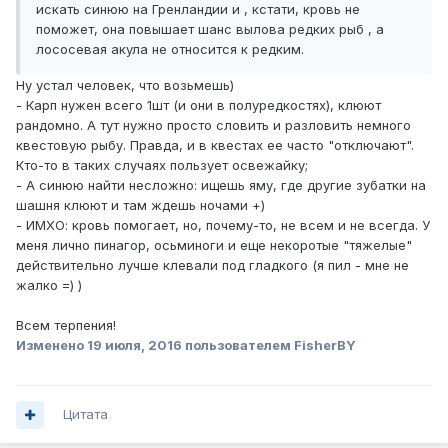
искать синюю на Гренландии и , кстати, кровь не
поможет, она повышает шанс вылова редких рыб , а
лососевая акула не относится к редким.
Ну устал человек, что возьмешь)
- Карп нужен всего 1шт (и они в полуредкостях), клюют
рандомно. А тут нужно просто словить и разловить немного
квестовую рыбу. Правда, и в квестах ее часто "отключают".
Кто-то в таких случаях пользует освежайку;
- А синюю найти несложно: ищешь яму, где другие зубатки на
шашня клюют и там ждешь ночами +)
- ИМХО: кровь помогает, но, почему-то, не всем и не всегда. У
меня лично пинагор, осьминоги и еще некоротые "тяжелые"
действительно лучше клевали под гладкого (я пил - мне не
жалко =) )
Всем терпения!
Изменено
19 июля, 2016
пользователем FisherBY
Цитата