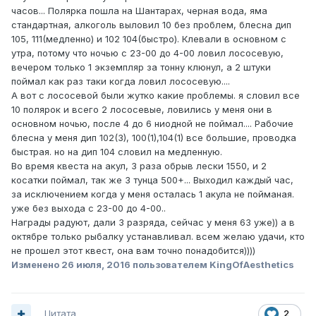
часов... Полярка пошла на Шантарах, черная вода, яма
стандартная, алкоголь выловил 10 без проблем, блесна дип
105, 111(медленно) и 102 104(быстро). Клевали в основном с
утра, потому что ночью с 23-00 до 4-00 ловил лососевую,
вечером только 1 экземпляр за тонну клюнул, а 2 штуки
поймал как раз таки когда ловил лососевую....
А вот с лососевой были жутко какие проблемы. я словил все
10 полярок и всего 2 лососевые, ловились у меня они в
основном ночью, после 4 до 6 ниодной не поймал.... Рабочие
блесна у меня дип 102(3), 100(1),104(1) все большие, проводка
быстрая. но на дип 104 словил на медленную.
Во время квеста на акул, 3 раза обрыв лески 1550, и 2
косатки поймал, так же 3 тунца 500+... Выходил каждый час,
за исключением когда у меня осталась 1 акула не пойманая.
уже без выхода с 23-00 до 4-00..
Награды радуют, дали 3 разряда, сейчас у меня 63 уже)) а в
октябре только рыбалку устанавливал. всем желаю удачи, кто
не прошел этот квест, она вам точно понадобится))))
Изменено
26 июля, 2016
пользователем KingOfAesthetics
Цитата
2