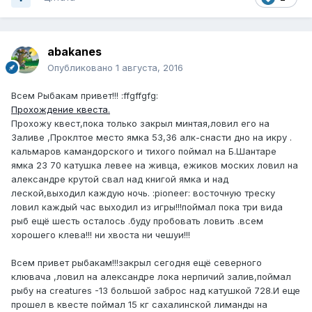
abakanes
Опубликовано
1 августа, 2016
Всем Рыбакам привет!!! :ffgffgfg:
Прохождение квеста.
Прохожу квест,пока только закрыл минтая,ловил его на
Заливе ,Проклтое место ямка 53,36 алк-снасти дно на икру .
кальмаров камандорского и тихого поймал на Б.Шантаре
ямка 23 70 катушка левее на живца, ежиков моских ловил на
александре крутой свал над книгой ямка и над
леской,выходил каждую ночь. :pioneer: восточную треску
ловил каждый час выходил из игры!!!поймал пока три вида
рыб ещё шесть осталось .буду пробовать ловить .всем
хорошего клева!!! ни хвоста ни чешуи!!!
Всем привет рыбакам!!!закрыл сегодня ещё северного
клювача ,ловил на александре лока нерпичий залив,поймал
рыбу на creatures -13 большой заброс над катушкой 728.И еще
прошел в квесте поймал 15 кг сахалинской лиманды на