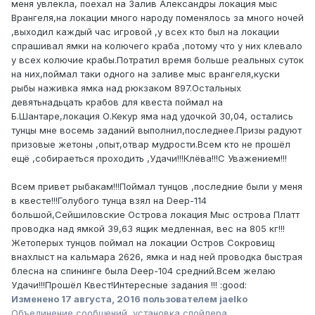
меня увлекла, поехал на Залив Александры локация мыс
Врангеля,на локации много народу поменялось за много ночей
,выходил каждый час игровой ,у всех кто был на локации
спрашивал ямки на колючего краба ,потому что у них клевало
у всех колючие крабы.Потратил время больше реальных суток
на них,поймал таки одного на заливе мыс врангеля,куски
рыбы наживка ямка над рюкзаком 897.Остальных
девятьнадьцать крабов для квеста поймал на
Б.Шантаре,локация О.Кекур яма над удочкой 30,04, остались
тунцы мне восемь заданий выполнил,последнее.Призы радуют
призовые жетоны ,опыт,отвар мудрости.Всем кто не прошёл
ещё ,собираеться проходить ,Удачи!!!Клёва!!!С Уважением!!!
Всем привет рыбакам!!!Поймал тунцов ,последние были у меня
в квесте!!!Голубого тунца взял на Deep-114
большой,Сейшиловские Острова локация Мыс острова Платт
проводка над ямкой 39,63 ящик медленная, вес на 805 кг!!!
Жетоперых тунцов поймал на локации Остров Сокровищ
внахлыст на кальмара 2626, ямка и над ней проводка быстрая
блесна на спининге была Deep-104 средний.Всем желаю
Удачи!!!Прошёл Квест!Интересные задания !!! :good:
Изменено
17 августа, 2016
пользователем jaelko
Объединение сообщений, установка спойлера.