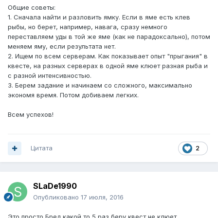
Общие советы:
1. Сначала найти и разловить ямку. Если в яме есть клев
рыбы, но берет, например, навага, сразу немного
переставляем уды в той же яме (как не парадоксально), потом
меняем яму, если результата нет.
2. Ищем по всем серверам. Как показывает опыт "прыгания" в
квесте, на разных серверах в одной яме клюет разная рыба и
с разной интенсивностью.
3. Берем задание и начинаем со сложного, максимально
экономя время. Потом добиваем легких.
Всем успехов!
Цитата
2
SLaDe1990
Опубликовано
17 июля, 2016
Это просто Бред какой то 5 раз беру квест,не клюет