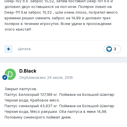
Deep-102 б.б. заброс 15,52, затем поставил Deep-101 б.б и
доловил двух оставшихся за пол ночи. Полярок ловил на
Deep-111 б.м заброс 15,52 , шли очень плохо, потратил много
времени решил сменить заброс на 14,89 и доловил трех
полярок в течении игросуток. Всем удачи в прохождении
этого квеста!!!
Цитата
2
D.Black
Опубликовано
24 июля, 2016
Закрыл палтусов.
Палтус Белокорый 137,188 кг. Поймана на Большой Шантар:
Черная вода, Крабовое мясо.
Палтус синекорый 43,937 кг. Поймана на Большой Шантар:
Черная вода, Мясо ракушки. Оба палтуса в ямке 14,98.
Половину синекорого поймал днем.