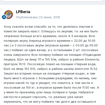
LPBeria
Опубликовано
23 июня, 2016
Хочу сказать всем спасибо за то, что делились опытом и
помогли закрыть квест. Отпишусь по акулам, т.к. на них было
затрачено больше всего времени, около 4-5 вечеров. Всю
полярную акулу (период игрового времени с 22.00 до 10.00
час.) и 3 лососевых акулы (игровое время – с 03.00 до 05.00
час.) поймал за один вечер, а с остальными 2 шт. лососевых
очень намучился. Всю полярку поймал на локации «Подводная
пещера, БШ» на deep 111 и 105 б/м, заброс в районе блокнота,
пригорок 16.13. Лососевую ловил на локации «Черная вода,
БШ» на deep 102 б/б, заброс в районе шкалы алкоголя 15.52.
Зашел во вторник ночью на локацию «Черная вода», а там
было много игроков с большими разрядами, по-моему, они
играли какой-то тур и увидел, что ловится, в том числе и
лососевая за 150 кг, а игровое время было после 11.00 час. А
у меня по-прежнему шли лишь полярки и тунцы. Набрался
наглости и решил спросить, т.к. реально уже начал
нервничать, что не могу поймать так долго два оставшихся