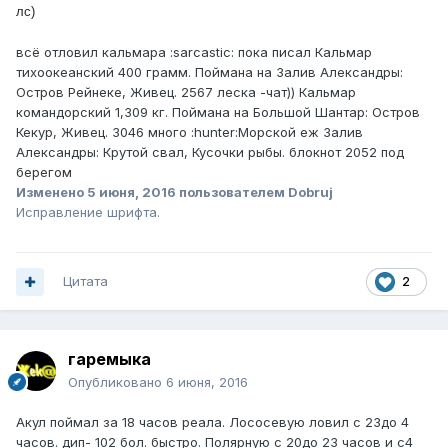
лс)
всё отловил кальмара :sarcastic: пока писал Кальмар
тихоокеанский 400 грамм. Поймана на Залив Александры:
Остров Рейнеке, Живец. 2567 леска -чат)) Кальмар
командорский 1,309 кг. Поймана на Большой Шантар: Остров
Кекур, Живец. 3046 много :hunter:Морской еж Залив
Александры: Крутой свал, Кусочки рыбы. блокнот 2052 под
берегом
Изменено
5 июня, 2016
пользователем Dobruj
Исправление шрифта.
Цитата
2
гаремыка
Опубликовано
6 июня, 2016
Акул поймал за 18 часов реала. Лососевую ловил с 23до 4
часов. дип- 102 бол. быстро. Полярную с 20до 23 часов и с4