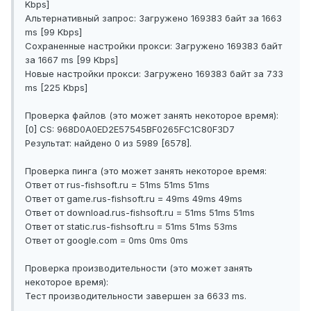
Kbps]
Альтернативный запрос: Загружено 169383 байт за 1663
ms [99 Kbps]
Сохраненные настройки прокси: Загружено 169383 байт
за 1667 ms [99 Kbps]
Новые настройки прокси: Загружено 169383 байт за 733
ms [225 Kbps]
Проверка файлов (это может занять некоторое время):
[0] CS: 968D0A0ED2E57545BF0265FC1C80F3D7
Результат: найдено 0 из 5989 [6578].
Проверка пинга (это может занять некоторое время:
Ответ от rus-fishsoft.ru = 51ms 51ms 51ms
Ответ от game.rus-fishsoft.ru = 49ms 49ms 49ms
Ответ от download.rus-fishsoft.ru = 51ms 51ms 51ms
Ответ от static.rus-fishsoft.ru = 51ms 51ms 53ms
Ответ от google.com = 0ms 0ms 0ms
Проверка производительности (это может занять
некоторое время):
Тест производительности завершен за 6633 ms.