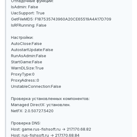
Отладочные функции:
IsAdmin: False
UacSupport: True
GetFileMD5: F187535743960A20CE65519A4A17D709
IsRFRunning: False
Настройки:
AutoClose:False
AutostartUpdate:False
RunAsAdmin:False
StartGame:False
WarnDLSize:True
ProxyType:0
ProxyAdress::0
UnstableConnection:False
Проверка установленных компонентов:
Managed DirectX: установлен.
NetFX: 2.0.50727.5420
Проверка DNS:
Host: game.rus-fishsoft.ru → 217.170.68.82
Host: rus-fishsoft.ru → 217.170.68.84