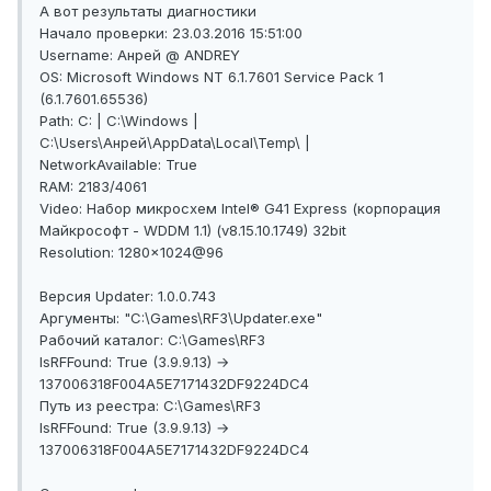
А вот результаты диагностики
Начало проверки: 23.03.2016 15:51:00
Username: Анрей @ ANDREY
OS: Microsoft Windows NT 6.1.7601 Service Pack 1
(6.1.7601.65536)
Path: C: | C:\Windows |
C:\Users\Анрей\AppData\Local\Temp\ |
NetworkAvailable: True
RAM: 2183/4061
Video: Набор микросхем Intel® G41 Express (корпорация
Майкрософт - WDDM 1.1) (v8.15.10.1749) 32bit
Resolution: 1280x1024@96
Версия Updater: 1.0.0.743
Аргументы: "C:\Games\RF3\Updater.exe"
Рабочий каталог: C:\Games\RF3
IsRFFound: True (3.9.9.13) →
137006318F004A5E7171432DF9224DC4
Путь из реестра: C:\Games\RF3
IsRFFound: True (3.9.9.13) →
137006318F004A5E7171432DF9224DC4