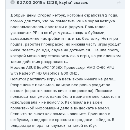
В 27.03.2015 в 12:28, ksyha1 сказал:
Добрый день! Сгорел нетбук, который отработал 2 года,
помню для того, что бы поместить РР на экран нетбука
воспользовалась советами с форума. Попыталась
установить РР на нетбук мужа.... танцы с бубнами,
всевозможные настройки и т.д. и т.п. бестолку. Нет игра
пошла, работает прекрасно, но нижняя часть игры уходит
ниже. тоесть до еды, садка не дотянуться... Нашла прогу,
которой можно перетаскивать окно игры, но уж слишком
такие действия раздражают...
Модель ASUS EeePC 1015BX Процессор: AMD C-60 APU
with Radeon™ HD Graphics 1/00 GHz .
Попытки растянуть игру на весь экран ничего не дали...
Разрешение изменила, но игра все равно уходит за
панель (спрятать панель ничего не решила). Поиском
пользоваться умею, какие были варианты мне кажется я
использовала - не помогло. Как поняла из всей
прочитанной информации дело в видеокате Radeon.
Если кто-то знает как помочь напишите. Привыкла к
нетбукам, а недорогие пропали с продажи - обидно. В
эльдорадо вчера наткнулась на такой нетбук: