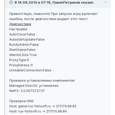
В 14.06.2015 в 07:16, ПавелПетраков сказал:
Приветствую, помогите! При запуске игры вылетает
ошибка, после диагностики выдает этот текст
Диагностика
Настройки:
AutoClose:False
AutostartUpdate:False
RunAsAdmin:False
StartGame:False
WarnDLSize:True
ProxyType:0
ProxyAdress::0
UnstableConnection:False
Проверка установленных компонентов:
Managed DirectX: установлен.
NetFX: 2.0.50727.5737
Проверка DNS:
Host: game.rus-fishsoft.ru → 217.170.68.82
Host: rus-fishsoft.ru → 217.170.68.84