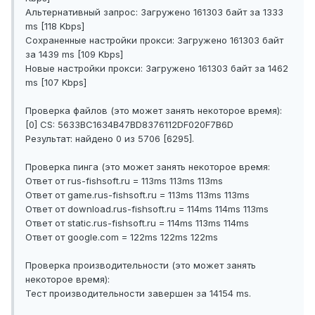
Альтернативный запрос: Загружено 161303 байт за 1333
ms [118 Kbps]
Сохраненные настройки прокси: Загружено 161303 байт
за 1439 ms [109 Kbps]
Новые настройки прокси: Загружено 161303 байт за 1462
ms [107 Kbps]
Проверка файлов (это может занять некоторое время):
[0] CS: 5633BC1634B47BD8376112DF020F7B6D
Результат: найдено 0 из 5706 [6295].
Проверка пинга (это может занять некоторое время:
Ответ от rus-fishsoft.ru = 113ms 113ms 113ms
Ответ от game.rus-fishsoft.ru = 113ms 113ms 113ms
Ответ от download.rus-fishsoft.ru = 114ms 114ms 113ms
Ответ от static.rus-fishsoft.ru = 114ms 113ms 114ms
Ответ от google.com = 122ms 122ms 122ms
Проверка производительности (это может занять
некоторое время):
Тест производительности завершен за 14154 ms.