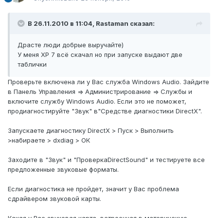
В 26.11.2010 в 11:04, Rastaman сказал:
Драсте люди добрые выручайте)
У меня ХР 7 всё скачал но при запуске выдают две
таблички
Проверьте включена ли у Вас служба Windows Audio. Зайдите
в Панель Управления => Администрирование => Службы и
включите службу Windows Audio. Если это не поможет,
продиагностируйте "Звук" в"Средстве диагностики DirectX".
Запускаете диагностику DirectX > Пуск > Выполнить
>набираете > dxdiag > ОК
Заходите в "Звук" и "ПроверкаDirectSound" и тестируете все
предложенные звуковые форматы.
Если диагностика не пройдет, значит у Вас проблема
сдрайвером звуковой карты.
Какая у Вас звуковая карта, встроенная в материнскую