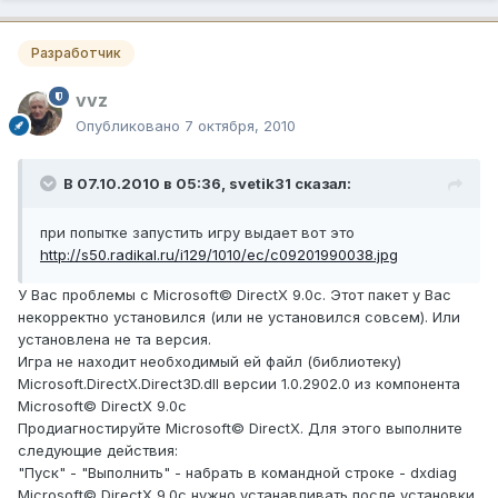
Разработчик
vvz
Опубликовано
7 октября, 2010
В 07.10.2010 в 05:36, svetik31 сказал:
при попытке запустить игру выдает вот это
http://s50.radikal.ru/i129/1010/ec/c09201990038.jpg
У Вас проблемы с Microsoft© DirectX 9.0c. Этот пакет у Вас
некорректно установился (или не установился совсем). Или
установлена не та версия.
Игра не находит необходимый ей файл (библиотеку)
Microsoft.DirectX.Direct3D.dll версии 1.0.2902.0 из компонента
Microsoft© DirectX 9.0c
Продиагностируйте Microsoft© DirectX. Для этого выполните
следующие действия:
"Пуск" - "Выполнить" - набрать в командной строке - dxdiag
Microsoft© DirectX 9.0c нужно устанавливать после установки