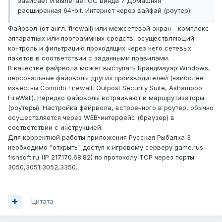
зависает и вылетает.ОС винда 7 Домашняя
расширенная 64-bit. Интернет через вайфай (роутер).
Файрвол (от англ. firewall) или межсетевой экран - комплекс
аппаратных или программных средств, осуществляющий
контроль и фильтрацию проходящих через него сетевых
пакетов в соответствии с заданными правилами.
В качестве файрвола может выступать Брандмауэр Windows,
персональные файрволы других производителей (наиболее
известны Comodo Firewall, Outpost Security Suite, Ashampoo
FireWall). Нередко файрволы встраивают в маршрутизаторы
(роутеры). Настройка файрвола, встроенного в роутер, обычно
осуществляется через WEB-интерфейс (браузер) в
соответствии с инструкцией.
Для корректной работы приложения Русская Рыбалка 3
необходимо "открыть" доступ к игровому серверу game.rus-
fishsoft.ru (IP 217.170.68.82) по протоколу TCP через порты
3050,3051,3052,3350.
Цитата