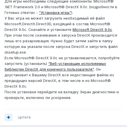
Для игры необходимы следующие компоненты: Microsoft©
.NET Framework 2.0 и Microsoft© DirectX 9.0c (подробности в
Готовых ответах -
"Установка игры"
).
У Вас игра не может загрузить необходимый ей файл
Microsoft.DirectX.Direct3D, входящий в состав Microsoft©
DirectX 9.0c. Скачайте и установите
Microsoft DirectX 9.0с
При этом после скачивания и запуска DirectX производится
лишь его разархивация. Нужно будет затем зайти в папку
которую вы указали после запуска DirectX и запустить файл
dxsetup.exe
Если Microsoft© DirectX 9.0c не устанавливается, попробуйте
запустить (установить)
"Веб-установщик исполняемых
библиотек DirectX для конечного пользователя"
. Он
доустановит к Вашему DirectX все недостающие файлы из
предыдущих версий DirectX, в том числе и из Microsoft©
DirectX 9.0c.
После установки перейдите на вкладку Экран диагностики и
проверьте, включено ли ускорение.
Цитата