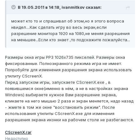
В 19.05.2011 в 14:18, ivanmitkov сказал:
может кто то и спрашивал об этом,но я этого вопроса
нвидел....Как сделать игру во весь экран,если
разрешение монитора 1920 на 1080,не меняя разрешения
на меньшее...Если кто знает ,то подскажите пожалуйста...
Размеры окна игры РР3 1026х735 пикселей. Размеры окна
фиксированные. Полноэкранного режима игра не имеет.
Попробуйте для изменения разрешения экрана использовать
утилиту CScreenX.
Перед запуском игры, запускаете CScreenX.exe , в
появившемся окне(именно в нём, а не в настройках экрана
Windows) выбираете нужное Вам разрешение экрана,
кликаете на него мышью 2 раза и экран меняется, надо назад
- жмете в том же окне "восстановить режим". После
использования утилиты CScreenX.exe для изменения
разрешения экрана иконки на рабочем столе не разбегаются.
CScreenX.rar
Недоступно