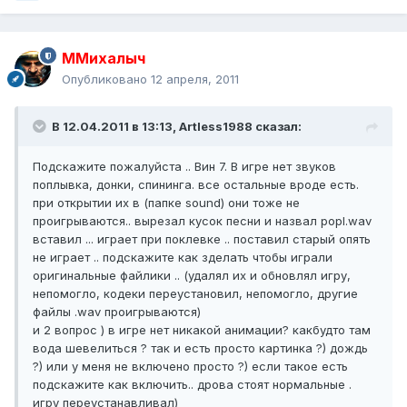
ММихалыч
Опубликовано
12 апреля, 2011
В 12.04.2011 в 13:13, Artless1988 сказал:
Подскажите пожалуйста .. Вин 7. В игре нет звуков
поплывка, донки, спининга. все остальные вроде есть.
при открытии их в (папке sound) они тоже не
проигрываются.. вырезал кусок песни и назвал popl.wav
вставил ... играет при поклевке .. поставил старый опять
не играет .. подскажите как зделать чтобы играли
оригинальные файлики .. (удалял их и обновлял игру,
непомогло, кодеки переустановил, непомогло, другие
файлы .wav проигрываются)
и 2 вопрос ) в игре нет никакой анимации? какбудто там
вода шевелиться ? так и есть просто картинка ?) дождь
?) или у меня не включено просто ?) если такое есть
подскажите как включить.. дрова стоят нормальные .
игру переустанавливал)