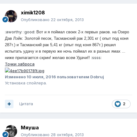
ximik1208
Опубликовано
22 октября, 2013
:aworthy:
:good:
Вот и я поймал своих 2-х первых раков.
на Озеро
Дав Лэйк: Золотой песок,
Тасманский рак 2,301 кг ( опыт под коня
287т.) и Тасманский рак 5,41 кг (опыт под коня 867т.) решил
испытать удачу и в первую же ночь поймал их в разных ямах ...
:ssss:
ниже прилагается скрин! желаю всем Удачи!!
Точки заброса
Изменено
10 июля, 2016
пользователем Dobruj
Установка спойлера.
Цитата
2
Мяуша
Опубликовано
28 октября, 2013