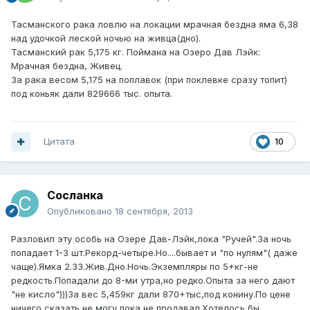
Тасманского рака ловлю на локации мрачная бездна яма 6,38
над удочкой леской ночью на живца(дно).
Тасманский рак 5,175 кг. Поймана на Озеро Дав Лэйк:
Мрачная бездна, Живец.
За рака весом 5,175 на поплавок (при поклевке сразу топит)
под коньяк дали 829666 тыс. опыта.
Цитата
10
Сосланка
Опубликовано
18 сентября, 2013
Разловил эту особь на Озере Дав-Лэйк,лока "Ручей".За ночь
попадает 1-3 шт.Рекорд-четыре.Но....бывает и "по нулям"( даже
чаще).Ямка 2.33.Жив.Дно.Ночь.Экземпляры по 5+кг-не
редкость.Попадали до 8-ми утра,но редко.Опыта за него дают
"не кисло")))За вес 5,459кг дали 870+тыс,под конину.По цене
ничего сказать не могу,пока не продавал.Хотелось бы