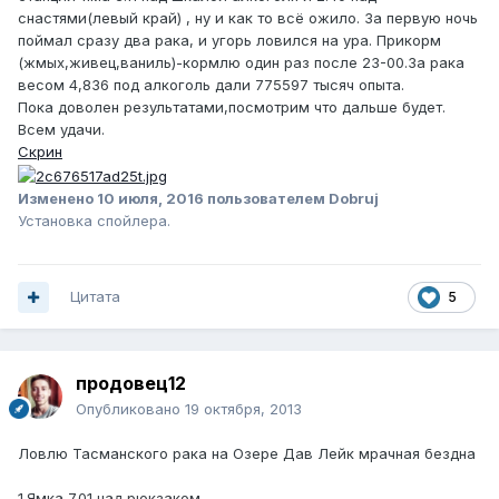
снастями(левый край) , ну и как то всё ожило. За первую ночь
поймал сразу два рака, и угорь ловился на ура. Прикорм
(жмых,живец,ваниль)-кормлю один раз после 23-00.За рака
весом 4,836 под алкоголь дали 775597 тысяч опыта.
Пока доволен результатами,посмотрим что дальше будет.
Всем удачи.
Скрин
Изменено
10 июля, 2016
пользователем Dobruj
Установка спойлера.
Цитата
5
продовец12
Опубликовано
19 октября, 2013
Ловлю Тасманского рака на Озере Дав Лейк мрачная бездна
1.Ямка 7.01 над рюкзаком