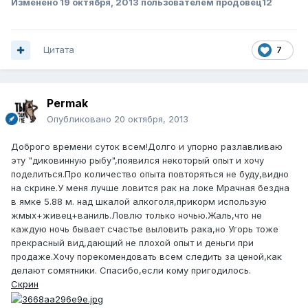
Изменено
19 октября, 2013
пользователем продовец12
Цитата
7
Permak
Опубликовано
20 октября, 2013
Доброго времени суток всем!Долго и упорно разлавливаю
эту "диковинную рыбу",появился некоторый опыт и хочу
поделиться.Про количество опыта повторяться не буду,видно
на скрине.У меня лучше ловится рак на локе Мрачная бездна
в ямке 5.88 м. над шкалой алкоголя,прикорм использую
жмых+живец+ваниль.Ловлю только ночью.Жаль,что не
каждую ночь бывает счастье выловить рака,но Угорь тоже
прекрасный вид,дающий не плохой опыт и деньги при
продаже.Хочу порекомендовать всем следить за ценой,как
делают сомятники. Спасибо,если кому пригодилось.
Скрин