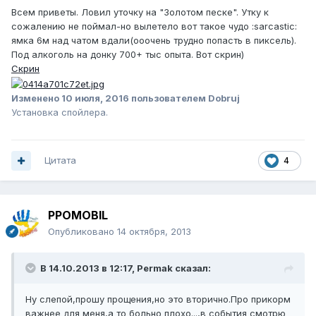
Всем приветы. Ловил уточку на "Золотом песке". Утку к
сожалению не поймал-но вылетело вот такое чудо :sarcastic:
ямка 6м над чатом вдали(ооочень трудно попасть в пиксель).
Под алкоголь на донку 700+ тыс опыта. Вот скрин)
Скрин
Изменено
10 июля, 2016
пользователем Dobruj
Установка спойлера.
Цитата
4
PPOMOBIL
Опубликовано
14 октября, 2013
В 14.10.2013 в 12:17, Permak сказал:
Ну слепой,прошу прощения,но это вторично.Про прикорм
важнее для меня,а то больно плохо...,в события смотрю