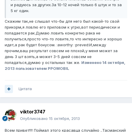
и радуюсь за других.За 10-12 ночей только 6 штук и то за
5 кг один.
Скажим так,не слышал что-бы для него был какой-то свой
прикорм,я ловлю его приловом к угрю,вот периодически и
попадается рак.Думаю ловить конкретно рака не
получиться,просто что-то ловите,то что интересно и хорошо
идет,а рак будет бонусом. :aworthy: :preved:И,между
прочим,ваш результат совсем не плохой,у меня может за
день 3 шт взять,а может 3-5 дней совсем не
попадаться,думаю у остальных так же.
Изменено
14 октября,
2013
пользователем PPOMOBIL
Цитата
viktor3747
Опубликовано
15 октября, 2013
Всем привет!!!! Поймал этого красавца случайно ..Тасманский