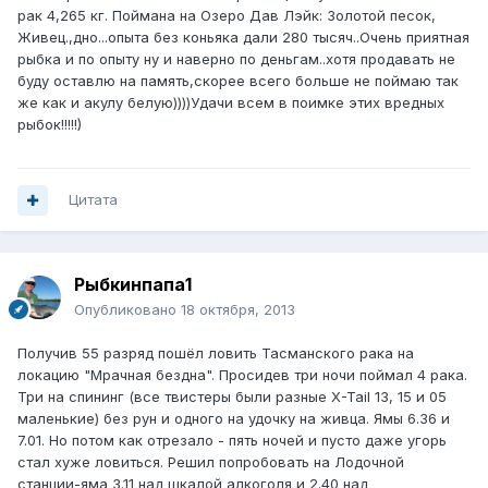
рак 4,265 кг. Поймана на Озеро Дав Лэйк: Золотой песок,
Живец.,дно...опыта без коньяка дали 280 тысяч..Очень приятная
рыбка и по опыту ну и наверно по деньгам..хотя продавать не
буду оставлю на память,скорее всего больше не поймаю так
же как и акулу белую))))Удачи всем в поимке этих вредных
рыбок!!!!!)
Цитата
Рыбкинпапа1
Опубликовано
18 октября, 2013
Получив 55 разряд пошёл ловить Тасманского рака на
локацию "Мрачная бездна". Просидев три ночи поймал 4 рака.
Три на спининг (все твистеры были разные X-Tail 13, 15 и 05
маленькие) без рун и одного на удочку на живца. Ямы 6.36 и
7.01. Но потом как отрезало - пять ночей и пусто даже угорь
стал хуже ловиться. Решил попробовать на Лодочной
станции-яма 3.11 над шкалой алкоголя и 2.40 над