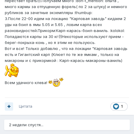
перестает брать(!).Получаем много :don-t_mention: опыта ,
много кармы за отпущенную форель( по 2 за штуку) и немного
рубликов за зачетные экземпляры :thumbup:
3.После 22-00 идем на локацию "Карповая заводь" кидаем 2
уды на боил в ямы 5.05 и 5.65 , ловим карпа всех
разновидностей.Прикорм:Карп-карась-боил-ваниль. :kolokol:
Попадаются карпы за 30 кг(!)Некоторые используют прием -
берег-покрыха-конь , но я этим не пользуюсь.
Вот и все! Только добавлю , что на локации "Карповая заводь
есть и Гигантский карп (Клюет по те же ямкам , только на
макароны и с прикормкой : Карп-карась-макароны-ваниль)
Всем удачного клева!
Цитата
1
2 недели спустя...