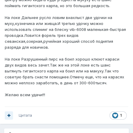
поймать гигантского карпа, но это большая редкость.
На локе Дальнее русло ловим внахлыст две удочки на
муху,кузнечика или живца.И третью удочку можно
использовать спининг на блесну vib-6008 маленькая-быстрая
проводка.Ловится форель трех видов
севанская,озерная,ручейная хороший способ поднятия
разряда для новичков.
На локе Разрушенный пирс на боил хорошо клюют караси
двух видов весь зачет.Так же на этой локе есть шанс
вытянуть гигантского карпа на боил или на макуху.Так что
советую брать снасти помощнее.Отмечу еще, что на карасях
можно неплохо заработать, в день от 300-600тысяч.
Желаю всем удачи!!!
Цитата
1