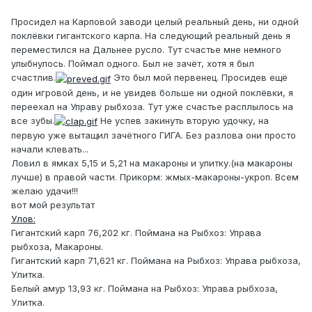
Просидел на Карповой заводи целый реальный день, ни одной
поклёвки гигантского карпа. На следующий реальный день я
переместился на Дальнее русло. Тут счастье мне немного
улыбнулось. Поймал одного. Был не зачёт, хотя я был
счастлив.
Это был мой первенец. Просидев ещё
один игровой день, и не увидев больше ни одной поклёвки, я
переехал на Управу рыбхоза. Тут уже счастье расплылось на
все зубы.
Не успев закинуть вторую удочку, на
первую уже вытащил зачётного ГИГА. Без разлова они просто
начали клевать...
Ловил в ямках 5,15 и 5,21 на макароны и улитку.(на макароны
лучше) в правой части. Прикорм: жмых-макароны-укроп. Всем
желаю удачи!!!
вот мой результат
Улов:
Гигантский карп 76,202 кг. Поймана на Рыбхоз: Управа
рыбхоза, Макароны.
Гигантский карп 71,621 кг. Поймана на Рыбхоз: Управа рыбхоза,
Улитка.
Белый амур 13,93 кг. Поймана на Рыбхоз: Управа рыбхоза,
Улитка.