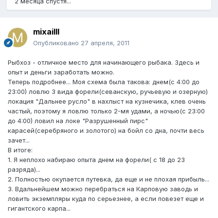
2 месяца спустя...
mixailll
Опубликовано
27 апреля, 2011
Рыбхоз - отличное место для начинающего рыбака. Здесь и
опыт и деньги заработать можно.
Теперь подробнее... Моя схема была такова: днем(с 4:00 до
23:00) ловлю 3 вида форели(севанскую, ручьевую и озерную)
локация "Дальнее русло" в нахлыст на кузнечика, клев очень
частый, поэтому я ловлю только 2-мя удами, а ночью(с 23:00
до 4:00) ловил на локе "Разрушенный пирс"
карасей(серебряного и золотого) на бойл со дна, почти весь
зачет...
В итоге:
1. Я неплохо набираю опыта днем на форели( с 18 до 23
разряда)...
2. Полностью окупается путевка, да еще и не плохая прибыль...
3. Вдальнейшем можно перебраться на Карповую заводь и
ловить экземпляры куда по серьезнее, а если повезет еще и
гигантского карпа...