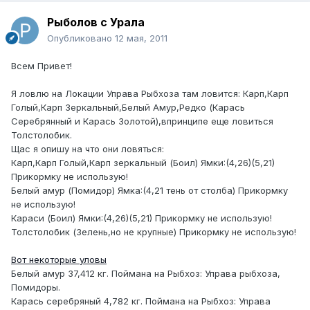
Рыболов с Урала
Опубликовано
12 мая, 2011
Всем Привет!
Я ловлю на Локации Управа Рыбхоза там ловится: Карп,Карп
Голый,Карп Зеркальный,Белый Амур,Редко (Карась
Серебрянный и Карась Золотой),впринципе еще ловиться
Толстолобик.
Щас я опишу на что они ловяться:
Карп,Карп Голый,Карп зеркальный (Боил) Ямки:(4,26)(5,21)
Прикормку не использую!
Белый амур (Помидор) Ямка:(4,21 тень от столба) Прикормку
не использую!
Караси (Боил) Ямки:(4,26)(5,21) Прикормку не использую!
Толстолобик (Зелень,но не крупные) Прикормку не использую!
Вот некоторые уловы
Белый амур 37,412 кг. Поймана на Рыбхоз: Управа рыбхоза,
Помидоры.
Карась серебряный 4,782 кг. Поймана на Рыбхоз: Управа