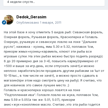
4 недели спустя...
Dedok_Gerasim
Опубликовано
1 января, 2011
На этой базе я хочу отметить 5 видов рыб: Севанская форель,
Озерная форель, Ручьевая форель, Красноперка и Голавль.
Озерную, ручьевую и севанскую ловлю на локе "Дальнее
русло", наживка - кузнец, ямы 5.30 и 5.32, поплавок 1см,
прикорм жмых+кузнец+карамель, клюют эти рыбы все
игровые сутки. На этих рыбах можно быстро поднять разряд(с
6 до 20 примерно дня за 3-4), повысить карму(примерно от
+500 и выше за игр.день, если отпускать зачёт),и можно
неплохо заработать(если продавать другим рыбакам за 1шт от
10-15тыс., в том числе не зачёт), а можно просто сдавать в
магазин(при этом надо смотреть цену на рыбу). Я считаю, что
для новичков это самое лучшее место. ;)
Голавль и красноперка хорошо ловятся на локе
"Подтопленная ива". Головля ловлю на жука, поплавок 1см,
ямы 5.59 и 5.05(а так же: 5.01, 5.07), прикорм
анис+жук+конопляное масло. Считаю ,что эта рыба годится