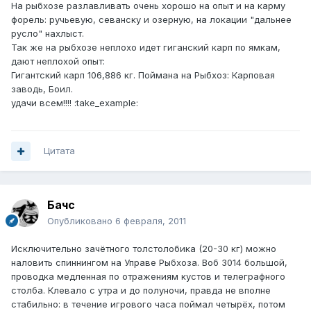
На рыбхозе разлавливать очень хорошо на опыт и на карму
форель: ручьевую, севанску и озерную, на локации "дальнее
русло" нахлыст.
Так же на рыбхозе неплохо идет гиганский карп по ямкам,
дают неплохой опыт:
Гигантский карп 106,886 кг. Поймана на Рыбхоз: Карповая
заводь, Боил.
удачи всем!!!! :take_example:
Цитата
Бачс
Опубликовано
6 февраля, 2011
Исключительно зачётного толстолобика (20-30 кг) можно
наловить спиннингом на Управе Рыбхоза. Воб 3014 большой,
проводка медленная по отражениям кустов и телеграфного
столба. Клевало с утра и до полуночи, правда не вполне
стабильно: в течение игрового часа поймал четырёх, потом