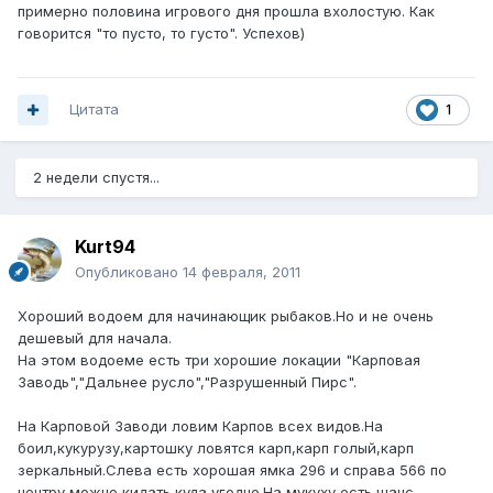
примерно половина игрового дня прошла вхолостую. Как
говорится "то пусто, то густо". Успехов)
Цитата
1
2 недели спустя...
Kurt94
Опубликовано
14 февраля, 2011
Хороший водоем для начинающик рыбаков.Но и не очень
дешевый для начала.
На этом водоеме есть три хорошие локации "Карповая
Заводь","Дальнее русло","Разрушенный Пирс".
На Карповой Заводи ловим Карпов всех видов.На
боил,кукурузу,картошку ловятся карп,карп голый,карп
зеркальный.Слева есть хорошая ямка 296 и справа 566 по
центру можно кидать куда угодно.На мукуху есть шанс