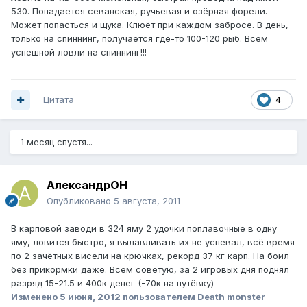
530. Попадается севанская, ручьевая и озёрная форели.
Может попасться и щука. Клюёт при каждом забросе. В день,
только на спиннинг, получается где-то 100-120 рыб. Всем
успешной ловли на спиннинг!!!
Цитата
4
1 месяц спустя...
АлександрОН
Опубликовано
5 августа, 2011
В карповой заводи в 324 яму 2 удочки поплавочные в одну
яму, ловится быстро, я вылавливать их не успевал, всё время
по 2 зачётных висели на крючках, рекорд 37 кг карп. На боил
без прикормки даже. Всем советую, за 2 игровых дня поднял
разряд 15-21.5 и 400к денег (-70к на путёвку)
Изменено
5 июня, 2012
пользователем Death monster