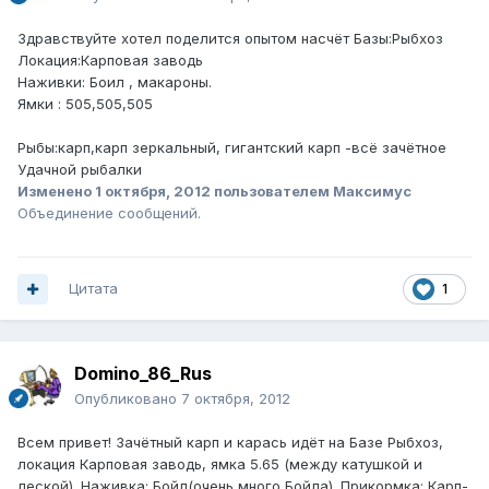
Здравствуйте хотел поделится опытом насчёт Базы:Рыбхоз
Локация:Карповая заводь
Наживки: Боил , макароны.
Ямки : 505,505,505
Рыбы:карп,карп зеркальный, гигантский карп -всё зачётное
Удачной рыбалки
Изменено
1 октября, 2012
пользователем Максимус
Объединение сообщений.
Цитата
1
Domino_86_Rus
Опубликовано
7 октября, 2012
Всем привет! Зачётный карп и карась идёт на Базе Рыбхоз,
локация Карповая заводь, ямка 5.65 (между катушкой и
леской). Наживка: Бойл(очень много Бойла). Прикормка: Карп-