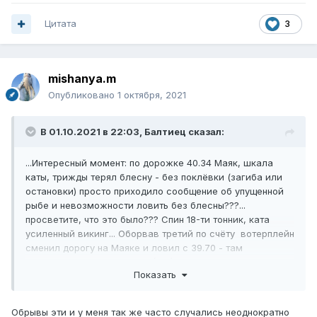
Цитата
3
mishanya.m
Опубликовано
1 октября, 2021
В 01.10.2021 в 22:03,
Балтиец
сказал:
...Интересный момент: по дорожке 40.34 Маяк, шкала
каты, трижды терял блесну - без поклёвки (загиба или
остановки) просто приходило сообщение об упущенной
рыбе и невозможности ловить без блесны???...
просветите, что это было??? Спин 18-ти тонник, ката
усиленный викинг... Оборвав третий по счёту вотерплейн
сменил дорогу на Маяке и ловил с 39.70 - там
нормально, без непонятных(???) обрывов доловил
Показать
последнего...
Обрывы эти и у меня так же часто случались неоднократно