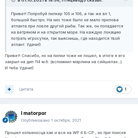
В 01.10.2021 в 18:56,
Птицевод5
сказал:
Привет! Попробуй пилкер 105 и 106, а так же вп 1,
большой быстро. На них тоже было не мало прилова
атланта при ловле другой рыбы. Так же, он попадается
на ветряном и на открытом море. На каждую локацию
потрать игросутки, так выяснишь, где находится твой
атлант. Удачи!)
Привет! Спасибо, но на пилки тоже не пошел, в итоге я его
закрыл на дип 114 м.б. (вспомнил марлина на сейшелах...).
И тебе Удачи!)
Цитата
1
I matorpor
Опубликовано
1 октября, 2021
Прошел копьеносца как и все на WP 4 Б-СР , но при поиске