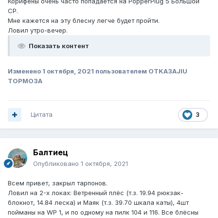
Корифены очень часто попадается на PopperPlug 5 Большой
СР.
Мне кажется на эту блесну легче будет пройти.
Ловил утро-вечер.
Показать контент
Изменено
1 октября, 2021
пользователем OTKA3AJIU
TOPMO3A
Цитата
3
Балтиец
Опубликовано
1 октября, 2021
Всем привет, закрыл тарпонов.
Ловил на 2-х локах: Ветренный плёс (т.з. 19.94 рюкзак-
блокнот, 14.84 леска) и Маяк (т.з. 39.70 шкала каты), 4шт
пойманы на WP 1, и по одному на пилк 104 и 116. Все блёсны