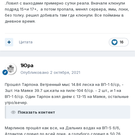
.Ловил с выходами примерно сутки реала. Вначале клюнули
подряд 15+и 17+, а потом пропала, менял сервера, ямы, локи,
без толку. решил добивать там где клюнули. Все пойманы в
дневное время.
Цитата
16
1Юра
Опубликовано
2 октября, 2021
Прошёл Тарпона. Ветренный мыс 14.84 леска на ВП-1 б/ср, -
3шт. На Маяке 39.7 шк.каты на пилк-104 б/ср. - 2 шт., и 1 на
ВП-1 б/ср. Один Тарпон взял днём с 13-15 на Маяке, остальные
утро/вечер.
Показать контент
Марлинов прошёл как все, на Дальних водах на ВП-5 б/б,
Атлантов словил по всей локе, а голубого словил в 50.76