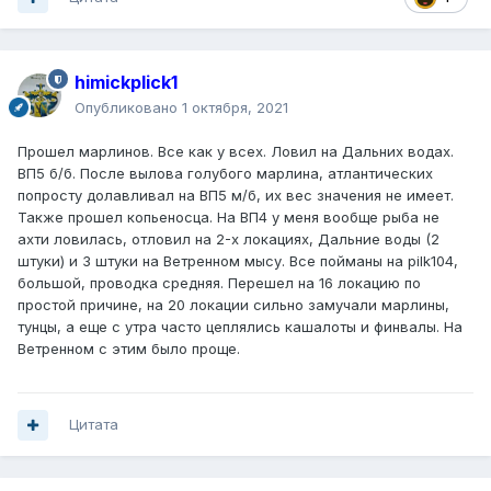
himickplick1
Опубликовано
1 октября, 2021
Прошел марлинов. Все как у всех. Ловил на Дальних водах.
ВП5 б/б. После вылова голубого марлина, атлантических
попросту долавливал на ВП5 м/б, их вес значения не имеет.
Также прошел копьеносца. На ВП4 у меня вообще рыба не
ахти ловилась, отловил на 2-х локациях, Дальние воды (2
штуки) и 3 штуки на Ветренном мысу. Все пойманы на pilk104,
большой, проводка средняя. Перешел на 16 локацию по
простой причине, на 20 локации сильно замучали марлины,
тунцы, а еще с утра часто цеплялись кашалоты и финвалы. На
Ветренном с этим было проще.
Цитата