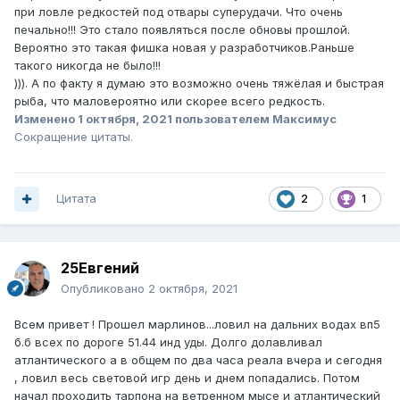
при ловле редкостей под отвары суперудачи. Что очень
печально!!! Это стало появляться после обновы прошлой.
Вероятно это такая фишка новая у разработчиков.Раньше
такого никогда не было!!!
))). А по факту я думаю это возможно очень тяжёлая и быстрая
рыба, что маловероятно или скорее всего редкость.
Изменено
1 октября, 2021
пользователем Максимус
Сокращение цитаты.
Цитата
2
1
25Евгений
Опубликовано
2 октября, 2021
Всем привет ! Прошел марлинов...ловил на дальних водах вп5
б.б всех по дороге 51.44 инд уды. Долго долавливал
атлантического а в общем по два часа реала вчера и сегодня
, ловил весь световой игр день и днем попадались. Потом
начал проходить тарпона на ветренном мысе и атлантический