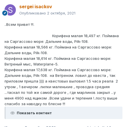
sergei isackov
Опубликовано
2 октября, 2021
..Всем привет !!!.
Корифена малая 18,497 кг. Поймана
на Саргассово море: Дальние воды, Pilk-108.
Корифена малая 18,566 кг. Поймана на Саргассово море:
Дальние воды, Pilk-108.
Корифена малая 18,614 кг. Поймана на Саргассово море:
Ветреный мыс, Waterplane-5.
Корифена малая 17,638 кг. Поймана на Саргассово море:
Дальние воды, Pilk-108. на Ветреном. ловил до квеста , так
приловом пришла )))) а квестовых выловил 1.5 часа реала 2
утром , 1 вечером ..пилки маленькие , проводка средняя
...таскал по той же самой дороге , где марлинов закрыл ...у
меня 4900 над ящиком ..Всем удачи и терпения !..посту выше
спасибо за наводку по блесне !!!
Показать контент