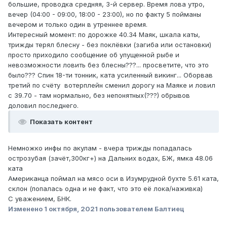
большие, проводка средняя, 3-й сервер. Время лова утро,
вечер (04:00 - 09:00, 18:00 - 23:00), но по факту 5 пойманы
вечером и только один в утреннее время.
Интересный момент: по дорожке 40.34 Маяк, шкала каты,
трижды терял блесну - без поклёвки (загиба или остановки)
просто приходило сообщение об упущенной рыбе и
невозможности ловить без блесны???... просветите, что это
было??? Спин 18-ти тонник, ката усиленный викинг... Оборвав
третий по счёту вотерплейн сменил дорогу на Маяке и ловил
с 39.70 - там нормально, без непонятных(???) обрывов
доловил последнего.
Показать контент
Немножко инфы по акулам - вчера трижды попадалась
острозубая (зачёт,300кг+) на Дальних водах, БЖ, ямка 48.06
ката
Американца поймал на мясо оси в Изумрудной бухте 5.61 ката,
склон (попалась одна и не факт, что это её лока/наживка)
С уважением, БНК.
Изменено
1 октября, 2021
пользователем Балтиец