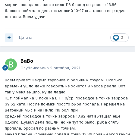
марлин попадался часто пилк 116 б.сред по дороге 13.86
блокнот поймал с десяток мелкий 10-17 кг....тарпон еще один
остался. Всем удачи !!!
Цитата
2
BaBo
Опубликовано
2 октября, 2021
Всем привет! Закрыл тарпонов с большим трудом. Сколько
времени ушло даже говорить не хочется 9 часов реала. Вот
так у меня вышло, ну да ладно.
1шт. поймал на 3 локе на ВП-1 б/ср. проводке в точке заброса
39.52 ката. После поимки просто рыба пропала. Перешёл на
Ветреный мыс и на Пилк-116 бол. при
средней проводке в точке заброса 13.82 чат вытащил ещё
одного. Думал дела пошли, но не тут то было, рыба опять
пропала, бросал по разным точкам,
менял блёсна. Случайно попал в точку 13.86 правый угол книги