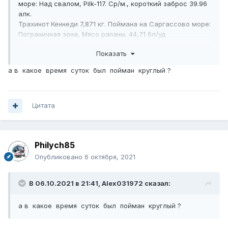
море: Над свалом, Pilk-117. Ср/м., короткий заброс 39.96
алк.
Трахинот Кеннеди 7,871 кг. Поймана на Саргассово море:
Пограничная зона, Мясо рапаны. 44,71 бл/уд
Трахинот Кеннеди 8,247 кг. Поймана на Саргассово
Показать
море: Пограничная зона, Мясо рапаны.
Трахинот большой в прилове и на спин и на наживку.
а в какое время суток был пойман круглый ?
Цитата
Philych85
Опубликовано
6 октября, 2021
В 06.10.2021 в 21:41,
Alex031972
сказал:
а в какое время суток был пойман круглый ?