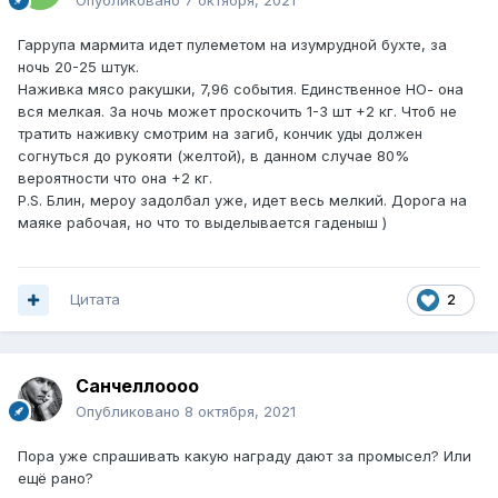
Опубликовано
7 октября, 2021
Гаррупа мармита идет пулеметом на изумрудной бухте, за
ночь 20-25 штук.
Наживка мясо ракушки, 7,96 события. Единственное НО- она
вся мелкая. За ночь может проскочить 1-3 шт +2 кг. Чтоб не
тратить наживку смотрим на загиб, кончик уды должен
согнуться до рукояти (желтой), в данном случае 80%
вероятности что она +2 кг.
P.S. Блин, мероу задолбал уже, идет весь мелкий. Дорога на
маяке рабочая, но что то выделывается гаденыш )
Цитата
2
Санчеллоооо
Опубликовано
8 октября, 2021
Пора уже спрашивать какую награду дают за промысел? Или
ещё рано?