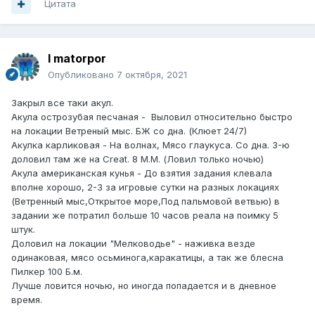
Цитата
I matorpor
Опубликовано
7 октября, 2021
Закрыл все таки акул.
Акула острозубая песчаная - Выловил относительно быстро
на локации Ветреный мыс. БЖ со дна. (Клюет 24/7)
Акулка карликовая - На волнах, Мясо глаукуса. Со дна. 3-ю
доловил там же на Creat. 8 М.М. (Ловил только ночью)
Акула американская кунья - До взятия задания клевала
вполне хорошо, 2-3 за игровые сутки на разных локациях
(Ветренный мыс,Открытое море,Под пальмовой ветвью) в
задании же потратил больше 10 часов реала на поимку 5
штук.
Доловил на локации "Мелководье" - наживка везде
одинаковая, мясо осьминога,каракатицы, а так же блесна
Пилкер 100 Б.м.
Лучше ловится ночью, но иногда попадается и в дневное
время.