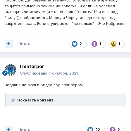
Кабрилья, да...Замучила эта пакость, убийца каты))) Мероу
тащится примерно так-же но полегче.. Я если не успевал
вытащить за игрочас (и это на спин 30т, кату312 и ещё под
"силу")))- сбрасывал .. Мероу и Черну всегда выведешь до
закрытия часа.... Если в упирается "до нельзя" - Это Кабрилья.
Цитата
2
1
1
I matorpor
Опубликовано
7 октября, 2021
Задание на акул в видео под спойлером:
Показать контент
Цитата
22
2