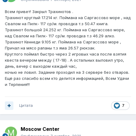
Всем привет! Закрыл Трахинотов .
Трахинот круглый 17.214 кг. Поймана на Саргассово море , над
Свалом на Пилк- 117 ср/м. проводка т.з 50.47 книга.
Трахинот большой 24.252 кг. Поймана на Саргассово море,
над Свалом на Пилк- 117 ср/м. проводка т.з 46.29 алко.
Трахинот Кеннеди 9.105 кг. Поймана на Саргассово море ,
Причал на мясо рапаны т.з яма 26.57 рюкзак.
Круглого поймал быстро через 2 игровых часа после взятия
квеста вечером между ( 17-18) . А остальных выловил утро,
день, вечер с выходом каждый час,
ночью не ловил. Задание проходил на 3 сервере без отваров.
Ещё раз спасибо всем кто делится информацией, Всем Удачи
и Терпения!!!
Цитата
7
Moscow Center