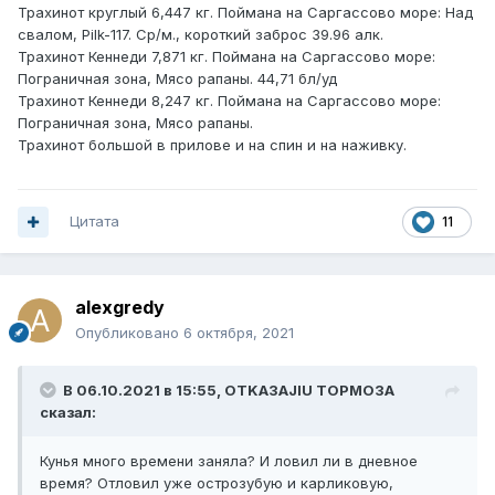
Трахинот круглый 6,447 кг. Поймана на Саргассово море: Над
свалом, Pilk-117. Ср/м., короткий заброс 39.96 алк.
Трахинот Кеннеди 7,871 кг. Поймана на Саргассово море:
Пограничная зона, Мясо рапаны. 44,71 бл/уд
Трахинот Кеннеди 8,247 кг. Поймана на Саргассово море:
Пограничная зона, Мясо рапаны.
Трахинот большой в прилове и на спин и на наживку.
Цитата
11
alexgredy
Опубликовано
6 октября, 2021
В 06.10.2021 в 15:55,
OTKA3AJIU TOPMO3A
сказал:
Кунья много времени заняла? И ловил ли в дневное
время? Отловил уже острозубую и карликовую,