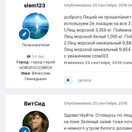
slem123
Опубликовано
25 сентября, 2016
(
доброго.Лещей не прошел(инет 
используем 2е локации на все 3
1.Лещ морской 3,359 кг. Пойман
Лещ морской белый 1,095 кг. По
2.Лещ морской кинжальный 9,883
Пользователи
Лещ морской кинжальный 9,854 к
с уважением слэм123
1.4 тыс
Город:
город-герой
Изменено
25 сентября, 2016
поль
НОВОРОССИЙСК
Имя:
Вячеслав
Геннадьвич
Цитата
ВитСид
Опубликовано
25 сентября, 2016
Здравствуйте. Отпишусь по леща
на локе Зеленый залив тоже ночь
и немного утром белого доловил