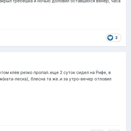
3 закрыл гребешка и ночью доловил оставшихся венер, часа
2
потом клёв резко пропал..еще 2 суток сидел на Рифе, в
м(ката-леска), блесна та же..и за утро-вечер отловил