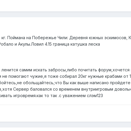
9 кг. Поймана на Побережье Чили: Деревня южных эскимосов, 
обало и Акулы.Ловил 4.15 граница катушка леска
я ленится самим искать забросы,либо почитать форум,хочется
и не помогают чужие,я тоже собирал 20кг нужные крабами от 
 бойтесь,не обольщайтесь,что Вы как выше написано пройдете
сов,хотя Сервер баловался со временем внутриигровым доволь
вать игровремя.как то так .с уважением слэм123