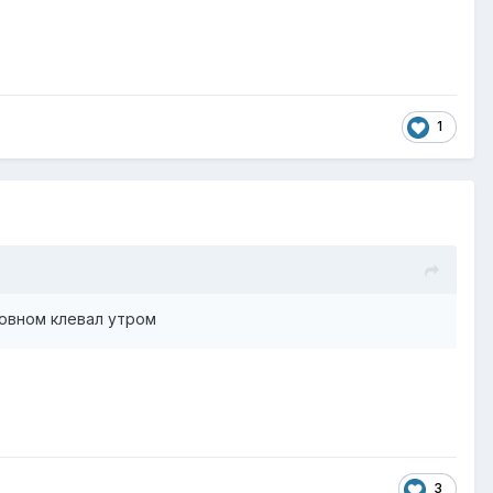
1
новном клевал утром
3