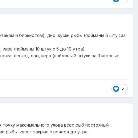
кзаком и блокнотом), дно, куски рыбы (пойманы 6 штук за
 икра (пойманы 10 штук с 5 до 10 утра).
очка, леска), дно, икра (пойманы 3 штуки за 3 игровые
5
дя точку максимального улова всех рыб постояный
ми рыбы .квест закрыл с вечера до утра .