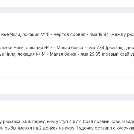
жье Чили, локация № 11 - Чертов провал - яма 19.84 (между рю
ежье Чили, локация № 7 - Малая банка - яма 7.34 (рюкзак), дно,
 Чили, локация № 14 - Малая банка - яма 29.85 (правый край уд
у рюкзака 5.69. перед ним уступ 4.67 я брал правый край. Най
и рыбы )менял на 2 донках на икру .1 удочку оставил с кусочка