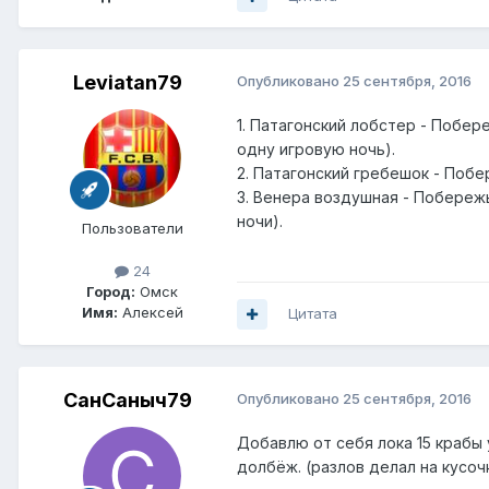
Leviatan79
Опубликовано
25 сентября, 2016
1. Патагонский лобстер - Побере
одну игровую ночь).
2. Патагонский гребешок - Побер
3. Венера воздушная - Побережье
ночи).
Пользователи
24
Город:
Омск
Имя:
Алексей
Цитата
СанСаныч79
Опубликовано
25 сентября, 2016
Добавлю от себя лока 15 крабы 
долбёж. (разлов делал на кусочк