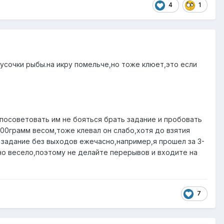
4
1
Кусочки рыбы.на икру помельче,но тоже клюет,это если
 посоветовать им не бояться брать задание и пробовать
100грамм весом,тоже клевал он слабо,хотя до взятия
 задание без выходов ежечасно,например,я прошел за 3-
но весело,поэтому не делайте перерывов и входите на
7