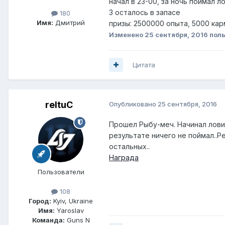
начал в 23-00, за ночь поймал л
3 осталось в запасе
180
Имя:
Дмитрий
призы: 2500000 опыта, 5000 кар
Изменено
25 сентября, 2016
поль
Цитата
reltuC
Опубликовано
25 сентября, 2016
Прошел Рыбу-меч. Начинал ловить
результате ничего не поймал..Р
остальных..
Награда
Пользователи
108
Город:
Kyiv, Ukraine
Имя:
Yaroslav
Команда:
Guns N