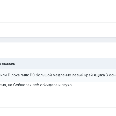
p сказал:
ли 11 лока пилк 110 большой медленно левый край ящика.В ос
ча, на Сейшелах всё обкидала и глухо.