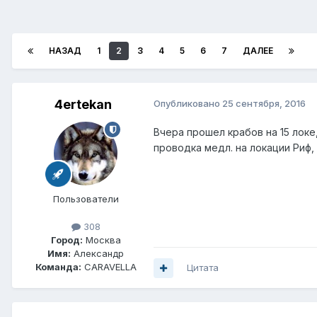
НАЗАД
1
2
3
4
5
6
7
ДАЛЕЕ
4ertekan
Опубликовано
25 сентября, 2016
Вчера прошел крабов на 15 локе,
проводка медл. на локации Риф,
Пользователи
308
Город:
Москва
Имя:
Александр
Команда:
CARAVELLA
Цитата