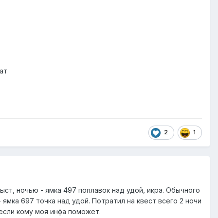
ат
2
1
ст, ночью - ямка 497 поплавок над удой, икра. Обычного
- ямка 697 точка над удой. Потратил на квест всего 2 ночи
 если кому моя инфа поможет.