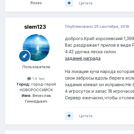
Roses
Цитата
slem123
Опубликовано
25 сентября, 2016
доброго.Краб королевский 1,39
Вас раздражает прилов в виде Р
4.42 удочка леска склон.
задание,награда
Пользователи
На локации куча народа котора
свои забросы вдоль берега есл
1.4 тыс
Город:
город-герой
задания клевал он исправно.Не
НОВОРОССИЙСК
4 игросуток и запас 18 игроча
Имя:
Вячеслав
Сервер ежечасно,чтобы отслежи
Геннадьвич
Цитата