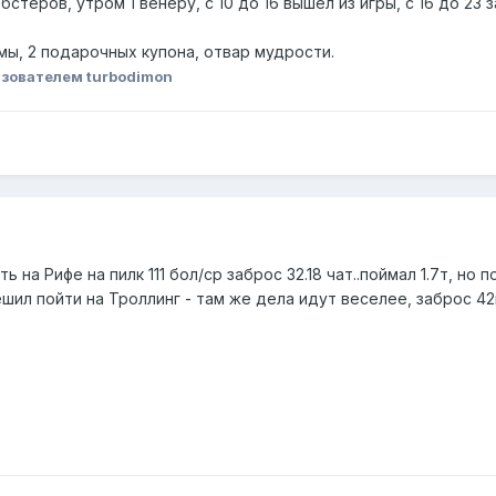
обстеров, утром 1 венеру, с 10 до 16 вышел из игры, с 16 до 2
мы, 2 подарочных купона, отвар мудрости.
зователем turbodimon
 на Рифе на пилк 111 бол/ср заброс 32.18 чат..поймал 1.7т, но 
ешил пойти на Троллинг - там же дела идут веселее, заброс 42