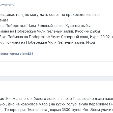
изменено)
издевается), но могу дать совет по прохождению,итак
 вида
а на Побережье Чили: Зеленый залив, Кусочки рыбы.
ймана на Побережье Чили: Зеленый залив, Кусочки рыбы.
 кг. Поймана на Побережье Чили: Северный свал, Икра. 29.92 ч
г. Поймана на Побережье Чили: Зеленый залив, Икра.
зователем slem123
м :Кинжального и белого ловил на локе Плавающие льды нахлы
ю , дно на крабовое мясо ( на куски голуб. акула перебивает)
 . Теперь приз 1млн опыта , карма 3500, купон-1шт.Всем удачи