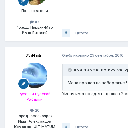
Пользователи
47
Город:
Нарьян-Мар
Имя:
Виталий
Цитата
ZaRok
Опубликовано
25 сентября, 2016
В 24.09.2016 в 20:22, vniik
Меча прошел на побережье Чи
Уменя именно здесь прошло 2 ме
Русалки Русской
Рыбалки
20
Город:
Красноярск
Имя:
Александра
Команда:
ULTIMATUM
Цитата