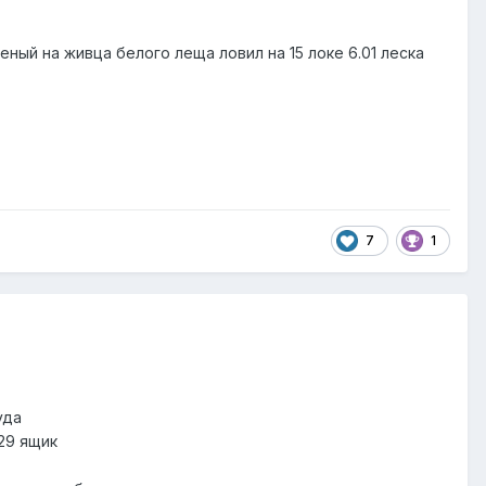
еный на живца белого леща ловил на 15 локе 6.01 леска
7
1
уда
29 ящик