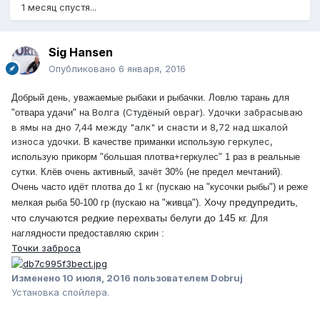
1 месяц спустя...
Sig Hansen
Опубликовано
6 января, 2016
Добрый день, уважаемые рыбаки и рыбачки. Ловлю тарань для
Волга (Студёный овраг). Удочки забрасываю
"отвара удачи" на
в ямы на дно 7,44 между "алк" и снасти и 8,72 над шкалой
износа удочки.
геркулес,
В качестве приманки использую
использую прикорм "большая плотва+геркулес" 1 раз в реальные
сутки. Клёв очень активный, зачёт 30% (не предел мечтаний).
Очень часто идёт плотва до 1 кг (пускаю на "кусочки рыбы") и реже
Хочу предупредить,
мелкая рыба 50-100 гр (пускаю на "живца").
что случаются редкие перехваты белуги до 145 кг.
Для
наглядности предоставляю скрин :
Точки заброса
Изменено
10 июля, 2016
пользователем Dobruj
Установка спойлера.