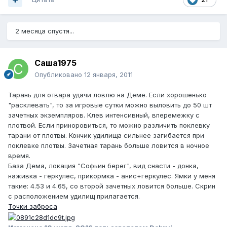
2 месяца спустя...
Саша1975
Опубликовано
12 января, 2011
Тарань для отвара удачи ловлю на Деме. Если хорошенько
"расклевать", то за игровые сутки можно выловить до 50 шт
зачетных экземпляров. Клев интенсивный, вперемежку с
плотвой. Если приноровиться, то можно различить поклевку
тарани от плотвы. Кончик удилища сильнее загибается при
поклевке плотвы. Зачетная тарань больше ловится в ночное
время.
База Дема, локация "Софьин берег", вид снасти - донка,
наживка - геркулес, прикормка - анис+геркулес. Ямки у меня
такие: 4.53 и 4.65, со второй зачетных ловится больше. Скрин
с расположением удилищ прилагается.
Точки заброса