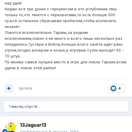
над удой
Кидаю все три донки с геркулесом в это углубление,тяну
только то,что тянется с перехватами,то есть больше 500
гр,всё остальное сбрасываю пробелом,чтобы исключить
незачёт.
Ловится исключительно Тарань,за редким
исключением,ловил я её много и всего лишь несколько раз
попадались Густера и Вобла,больше всего зачёта идёт рано
утром,поздно вечером и ночью,в игровые сутки выходит 50 -
70 штук.
По моему самое лучшее место в игре для ловли Тарани,всем
удачи в ловле этой рыбки!
Цитата
4
1 месяц спустя...
13Jaguar13
Опубликовано
8 августа, 2013