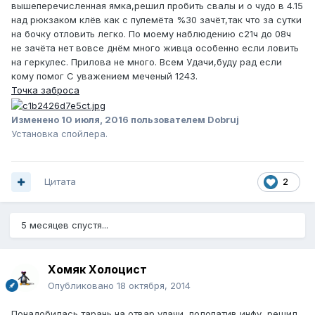
вышеперечисленная ямка,решил пробить свалы и о чудо в 4.15
над рюкзаком клёв как с пулемёта %30 зачёт,так что за сутки
на бочку отловить легко. По моему наблюдению с21ч до 08ч
не зачёта нет вовсе днём много живца особенно если ловить
на геркулес. Прилова не много. Всем Удачи,буду рад если
кому помог С уважением меченый 1243.
Точка заброса
Изменено
10 июля, 2016
пользователем Dobruj
Установка спойлера.
Цитата
2
5 месяцев спустя...
Хомяк Холоцист
Опубликовано
18 октября, 2014
Понадобилась тарань на отвар удачи, полопатив инфу, решил