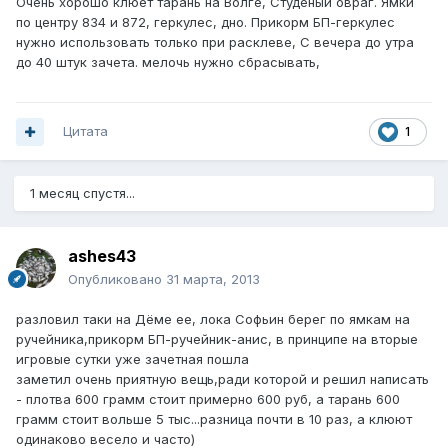
Очень хорошо клюет тарань на Волге, Студеный овраг. Ямки
по центру 834 и 872, геркулес, дно. Прикорм БП-геркулес
нужно использовать только при расклеве, С вечера до утра
до 40 штук зачета. мелочь нужно сбрасывать,
Цитата
1
1 месяц спустя...
ashes43
Опубликовано
31 марта, 2013
разловил таки на Дёме ее, лока Софьин берег по ямкам на
ручейника,прикорм БП-ручейник-анис, в принципе на вторые
игровые сутки уже зачетная пошла
заметил очень приятную вещь,ради которой и решил написать
- плотва 600 грамм стоит примерно 600 руб, а тарань 600
грамм стоит вольше 5 тыс...разница почти в 10 раз, а клюют
одинаково весело и часто)