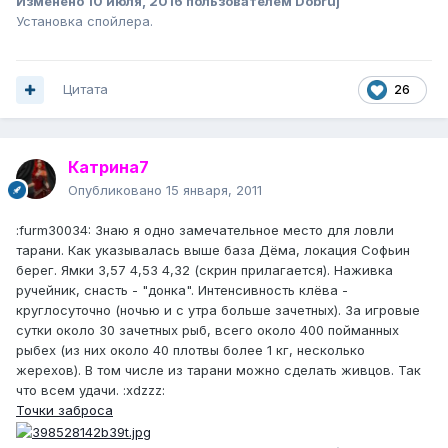
Изменено
10 июля, 2016
пользователем Dobruj
Установка спойлера.
Цитата
26
Катрина7
Опубликовано
15 января, 2011
:furm30034: Знаю я одно замечательное место для ловли
тарани. Как указывалась выше база Дёма, локация Софьин
берег. Ямки 3,57 4,53 4,32 (скрин прилагается). Наживка
ручейник, снасть - "донка". Интенсивность клёва -
круглосуточно (ночью и с утра больше зачетных). За игровые
сутки около 30 зачетных рыб, всего около 400 пойманных
рыбех (из них около 40 плотвы более 1 кг, несколько
жерехов). В том числе из тарани можно сделать живцов. Так
что всем удачи. :xdzzz:
Точки заброса