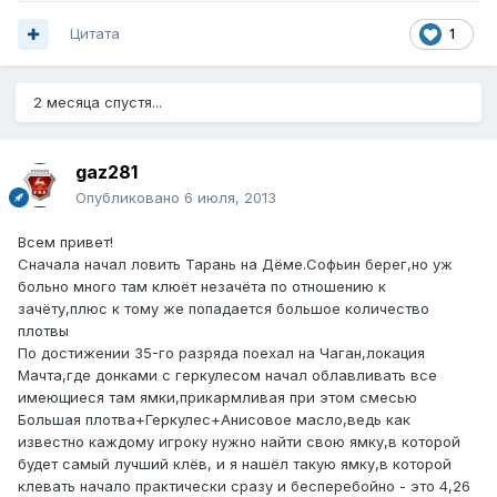
Цитата
1
2 месяца спустя...
gaz281
Опубликовано
6 июля, 2013
Всем привет!
Сначала начал ловить Тарань на Дёме.Софьин берег,но уж
больно много там клюёт незачёта по отношению к
зачёту,плюс к тому же попадается большое количество
плотвы
По достижении 35-го разряда поехал на Чаган,локация
Мачта,где донками с геркулесом начал облавливать все
имеющиеся там ямки,прикармливая при этом смесью
Большая плотва+Геркулес+Анисовое масло,ведь как
известно каждому игроку нужно найти свою ямку,в которой
будет самый лучший клёв, и я нашёл такую ямку,в которой
клевать начало практически сразу и бесперебойно - это 4,26