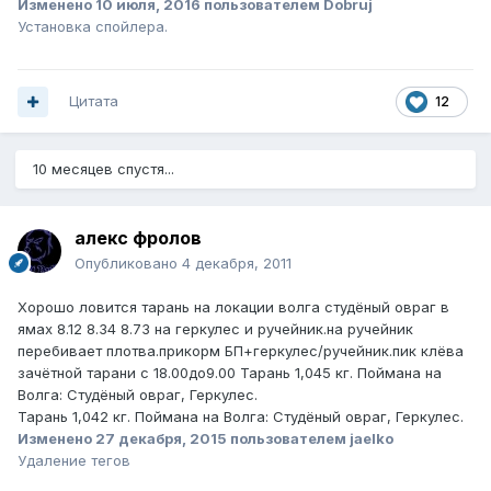
Изменено
10 июля, 2016
пользователем Dobruj
Установка спойлера.
Цитата
12
10 месяцев спустя...
алекс фролов
Опубликовано
4 декабря, 2011
Хорошо ловится тарань на локации волга студёный овраг в
ямах 8.12 8.34 8.73 на геркулес и ручейник.на ручейник
перебивает плотва.прикорм БП+геркулес/ручейник.пик клёва
зачётной тарани с 18.00до9.00 Тарань 1,045 кг. Поймана на
Волга: Студёный овраг, Геркулес.
Тарань 1,042 кг. Поймана на Волга: Студёный овраг, Геркулес.
Изменено
27 декабря, 2015
пользователем jaelko
Удаление тегов