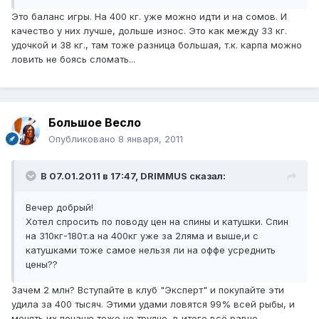
Это баланс игры. На 400 кг. уже можно идти и на сомов. И
качество у них лучше, дольше износ. Это как между 33 кг.
удочкой и 38 кг., там тоже разница большая, т.к. карпа можно
ловить не боясь сломать...
Большое Весло
Опубликовано
8 января, 2011
В 07.01.2011 в 17:47, DRIMMUS сказал:
Вечер добрый!
Хотел спросить по поводу цен на спины и катушки. Спин
на 310кг-180т.а на 400кг уже за 2ляма и выше,и с
катушками тоже самое нельзя ли на оффе усреднить
цены??
Зачем 2 млн? Вступайте в клуб "Эксперт" и покупайте эти
удила за 400 тысяч. Этими удами ловятся 99% всей рыбы, и
менять их почаще тоже не трудно, в итоге всё равно