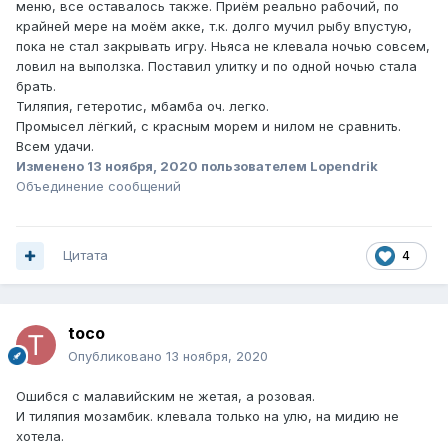
меню, все оставалось также. Приём реально рабочий, по
крайней мере на моём акке, т.к. долго мучил рыбу впустую,
пока не стал закрывать игру. Ньяса не клевала ночью совсем,
ловил на выползка. Поставил улитку и по одной ночью стала
брать.
Тиляпия, гетеротис, мбамба оч. легко.
Промысел лёгкий, с красным морем и нилом не сравнить.
Всем удачи.
Изменено
13 ноября, 2020
пользователем Lopendrik
Объединение сообщений
Цитата
4
toco
Опубликовано
13 ноября, 2020
Ошибся с малавийским не жетая, а розовая.
И тиляпия мозамбик. клевала только на улю, на мидию не
хотела.