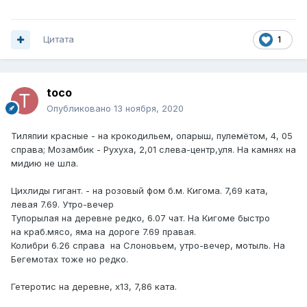
Цитата
1
toco
Опубликовано
13 ноября, 2020
Тиляпии красные - на крокодильем, опарыш, пулемётом, 4, 05
справа; Мозамбик - Рухуха, 2,01 слева-центр,уля. На камнях на
мидию не шла.
Цихлиды гигант. - на розовый фом б.м. Кигома. 7,69 ката,
левая 7.69. Утро-вечер
Тупорылая на деревне редко, 6.07 чат. На Кигоме быстро
на краб.мясо, яма на дороге 7.69 правая.
Колибри 6.26 справа на Слоновьем, утро-вечер, мотыль. На
Бегемотах тоже но редко.
Гетеротис на деревне, х13, 7,86 ката.