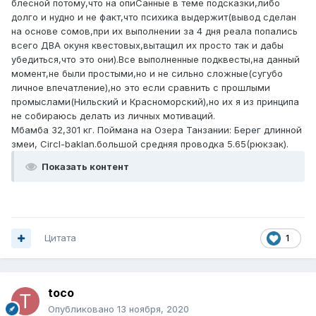
блесной потому,что на опиСанные в теме подсказки,либо
долго и нудно и не факт,что психика выдержит(вывод сделан
на основе сомов,при их выполнении за 4 дня реала попались
всего ДВА окуня квестовых,вытащил их просто так и дабы
убедиться,что это они).Все выполненные подквесты,на данный
момент,не были простыми,но и не сильно сложные(сугубо
личное впечатление),но это если сравнить с прошлыми
промыслами(Нильский и Красноморский),но их я из принципа
не собираюсь делать из личных мотиваций.
Мбамба 32,301 кг. Поймана на Озера Танзании: Берег длинной
змеи, Circl-baklan.большой средняя проводка 5.65(рюкзак).
Показать контент
Цитата
1
toco
Опубликовано
13 ноября, 2020