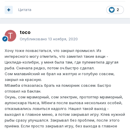
Цитата
2
toco
Опубликовано
13 ноября, 2020
Хочу тоже похвастаться, что закрыл промысел. Из
интересного могу отметить, что заметил такие вещи -
Цихлида-колибри, у меня была там, где пулеметила другая
рыба. Сначала редко, потом оч.быстро сделал.
Сом малавийский не брал на желтую и голубую совсем,
закрыл на красную.
Мбамба отказалась брать на поморник совсем. Быстро
отловил на баклан.
Окунь, сом мраморный, сом электрик, протоптер мраморный,
аулонскара Ньяса, Мбенга после вылова нескольких особей,
отказывались ловиться надолго. Нашел такой выход -
выходил в главное меню, а потом закрывал игру. Клев нужной
рыбы сразу улучшался. Закрывал без проблем, после этого
приёма. Если просто закрывал игру, без выхода в главное