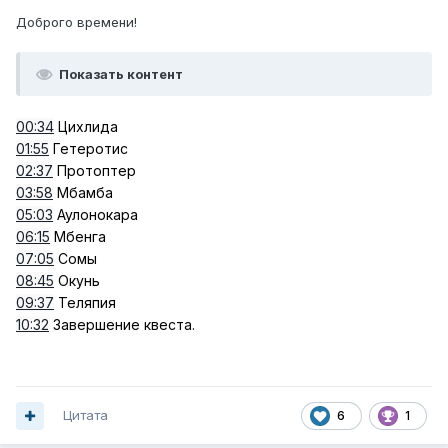
Доброго времени!
Показать контент
00:34
Цихлида
01:55
Гетеротис
02:37
Протоптер
03:58
Мбамба
05:03
Аулонокара
06:15
Мбенга
07:05
Сомы
08:45
Окунь
09:37
Теляпия
10:32
Завершение квеста.
Цитата
6
1