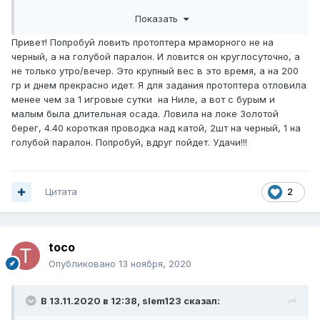
раньше были проходимые (услышали крик души игроков
Показать
и сжалелись над нами)
Привет! Попробуй ловить протоптера мраморного не на
черный, а на голубой паралон. И ловится он круглосуточно, а
не только утро/вечер. Это крупный вес в это время, а на 200
гр и днем прекрасно идет. Я для задания протоптера отловила
менее чем за 1 игровые сутки на Ниле, а вот с бурым и
малым была длительная осада. Ловила на локе Золотой
берег, 4.40 короткая проводка над катой, 2шт на черный, 1 на
голубой паралон. Попробуй, вдруг пойдет. Удачи!!!
Цитата
2
toco
Опубликовано
13 ноября, 2020
В 13.11.2020 в 12:38,
slem123
сказал: