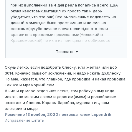
при их выполнении за 4 дня реала попались всего ДВА
окуня квестовых,вытащил их просто так и дабы
убедиться,что это они).Все выполненные подквесты,на
данный момент,не были простыми,но и не сильно
сложные(сугубо личное впечатление),но это если
сравнить с прошлыми промыслами(Нильский и
Красноморский),но их я из принципа не собираюсь
делать из личных мотиваций.
Показать
Показать контент
Окунь легко, если подобрать блесну, или желтая или воб
3014. Конечно бывают исключения, и надо искать др.блесну.
Но мне, кажется, что главное, где проводка и какая проводка.
Так же и мраморный сом.
А нил и кр.море отдельная песня, там рабочую яму нвдо
искать по многим локам и дорогам(ямам) и рвзнобразие
наживок и блесен. Карась-барабан, мурена-гиг., сом
электрик и мн.др..
Изменено
13 ноября, 2020
пользователем Lopendrik
Исправление цитаты