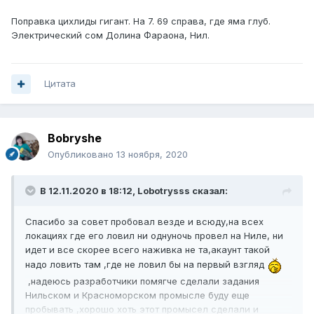
Поправка цихлиды гигант. На 7. 69 справа, где яма глуб.
Электрический сом Долина Фараона, Нил.
Цитата
Bobryshe
Опубликовано
13 ноября, 2020
В 12.11.2020 в 18:12,
Lobotrysss
сказал:
Спасибо за совет пробовал везде и всюду,на всех
локациях где его ловил ни однуночь провел на Ниле, ни
идет и все скорее всего наживка не та,акаунт такой
надо ловить там ,где не ловил бы на первый взгляд
,надеюсь разработчики помягче сделали задания
Нильском и Красноморском промысле буду еще
пробывать ,хорошо хоть этот промысел сделали и