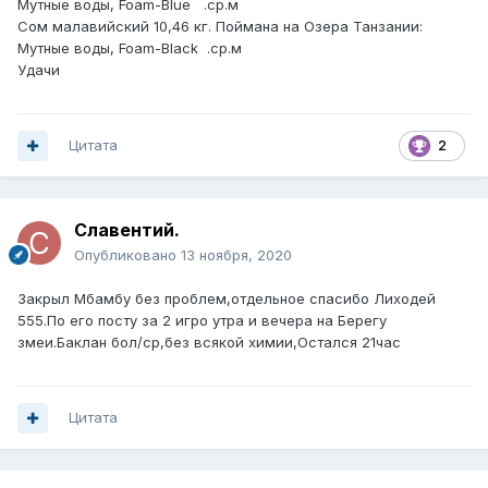
Мутные воды, Foam-Blue .ср.м
Сом малавийский 10,46 кг. Поймана на Озера Танзании:
Мутные воды, Foam-Black .ср.м
Удачи
Цитата
2
Славентий.
Опубликовано
13 ноября, 2020
Закрыл Мбамбу без проблем,отдельное спасибо Лиходей
555.По его посту за 2 игро утра и вечера на Берегу
змеи.Баклан бол/ср,без всякой химии,Остался 21час
Цитата