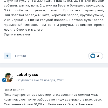
штуки на Рухуту, 1 в 2.10 ящик, 1 над катой, 2шт в 3.45 игроки/
события, улитка, ночь. 2 штуки на Береге большого крокодила,
3.99 события, улитка, ночь. Протоптер мраморный,
Нил,Золотой берег,4.40 ката, короткий заброс, круглосуточно,
2 на черный и 1 шт на голубой паралон. Полтора суток реала.
Мраморный меньше, чем за 1 игросутки, остальное время
ловила бурого и малого.
Удачи и везения!!
Цитата
3
Lobotrysss
Опубликовано
13 ноября, 2020
Всем привет.
Пока ищу протоптера мраморного,зацепились сомики мож
кому поможет,точки заброса не пишу все-равно у всех свои.
Сом малавийский 10,118 кг. Поймана на Озера Танзании: