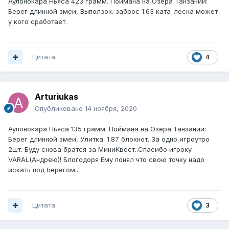
Аулонокара Ньяса 423 грамм. Поймана на Озера Танзании:
Берег длинной змеи, Выползок. заброс 1.63 ката-леска может
у кого сработает.
Цитата
4
Arturiukas
Опубликовано
14 ноября, 2020
Аулонокара Ньяса 135 грамм. Поймана на Озера Танзании:
Берег длинной змеи, Улитка. 1.87 блокнот. За одно игроутро
2шт. Буду снова братся за МиниКвест..Спасибо игроку
VARAL(Андрею)! Блогодоря Ему понял что свою точку надо
искать под берегом...
Цитата
3