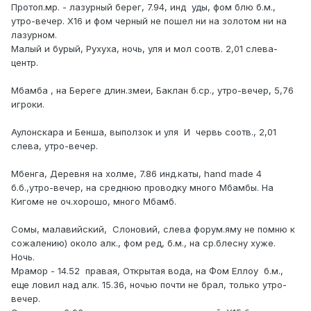
Протоп.мр. - лазурный берег, 7.94, инд уды, фом блю б.м.,
утро-вечер. Х16 и фом черный не пошел ни на золотом ни на
лазурном.
Малый и бурый, Рухуха, ночь, уля и мол соотв. 2,01 слева-
центр.
Мбамба , на Береге длин.змеи, Баклан б.ср., утро-вечер, 5,76
игроки.
Аулонскара и Бенша, выползок и уля И червь соотв., 2,01
слева, утро-вечер.
Мбенга, Деревня на холме, 7.86 инд.каты, hand made 4
б.б.,утро-вечер, на среднюю проводку много Мбамбы. На
Кигоме не оч.хорошо, много Мбамб.
Сомы, малавийский, Слоновий, слева форум.яму не помню к
сожалению) около алк., фом ред, б.м., на ср.блесну хуже.
Ночь.
Мрамор - 14.52 правая, Открытая вода, на Фом Еллоу б.м.,
еще ловил над алк. 15.36, ночью почти не брал, только утро-
вечер.