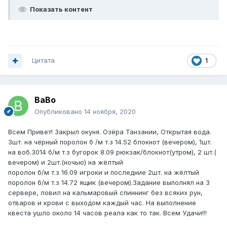
Показать контент
Цитата
1
BaBo
Опубликовано
14 ноября, 2020
Всем Привет! Закрыл окуня. Озёра Танзании, Открытая вода.
3шт. на чёрный поролон б /м т.з 14.52 блокнот (вечером), 1шт.
на воб.3014 б/м т.з бугорок 8.09 рюкзак/блокнот(утром), 2 шт.(
вечером) и 2шт.(ночью) на жёлтый
поролон б/м т.з 16.09 игроки и последние 2шт. на жёлтый
поролон б/м т.з 14.72 ящик (вечером).Задание выполнял на 3
сервере, ловил на кальмаровый спиннинг без всяких рун,
отваров и крови с выходом каждый час. На выполнение
квеста ушло около 14 часов реала как то так. Всем Удачи!!!