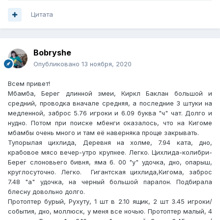
Цитата
Bobryshe
Опубликовано
13 ноября, 2020
Всем привет!
Мбамба, Берег длинной змеи, Киркл Баклан большой и
средний, проводка вначале средняя, а последние 3 штуки на
медленной, заброс 5.76 игроки и 6.09 буква "ч" чат. Долго и
нудно. Потом при поиске мбенги оказалось, что на Кигоме
мбамбы очень много и там её наверняка проще закрывать.
Тупорылая цихлида, Деревня на холме, 7.94 ката, дно,
крабовое мясо вечер-утро крупнее. Легко. Цихлида-колибри-
Берег слоновьего бивня, яма 6. 00 "у" удочка, дно, опарыш,
круглосуточно. Легко. Гигантская цихлида,Кигома, заброс
7.48 "а" удочка, на черный большой паралон. Подбирала
блесну довольно долго.
Протоптер бурый, Рухуту, 1 шт в 2.10 ящик, 2 шт 3.45 игроки/
события, дно, моллюск, у меня все ночью. Протоптер малый, 4