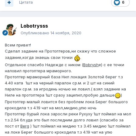
Цитата
6
Lobotrysss
Опубликовано
14 ноября, 2020
Всем привет!
Сделал задание на Протоптеров,ни скажу что сложное
задание,когда знаешь свои точки
.
Отдельное спасибо Надежде с ником (
Bobrysh
е) с ее точки
наловил протоптера мраморного.
Протоптер мраморный база Нил локация Золотой берег т.з
4.40 ката 1шт на черный паралон ср.м. и 2 шт на синий
паралон ср.м. за игродень ночью не ловил.( взял задание на
Ниле на протоптера 1шт сразу зацепил,пробую дальше
)
Протоптер малый ловится без проблем лока Берег большого
крокодила т.з 4.19 чат на мол,мидию,улю ночь
Протоптер бурый лока заросли реки Рухуху 1шт поймал на мол
т.з.2.54 бл.уда это был последним долго ловил (спасибо за
пост от
Berg
) 1шт поймал на мидию т.з 3.45 мидию 1шт поймал
на локе Берег большого крокодила т.з 4.19 чат на улю