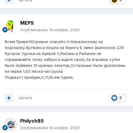
MEPS
Опубликовано
14 ноября, 2020
Всем Привет!Огромое спасибо Н Ковжинскому за
подсказку.Ау,Ньянса пошла на берегу Б змеи (выползок) 2,18
бугорок Удочка на буквой У,Рыбаки и Рыбачки не
спрашивайте точку заброса ищите свою,За игровые сутки
было поймано 15 нужных зачетов,Остальные были доловлены
на червя 1,63 леска чат рухха
Подквест пройден,С,П,Всем Удачи,
Цитата
2
Philych85
Опубликовано
14 ноября, 2020