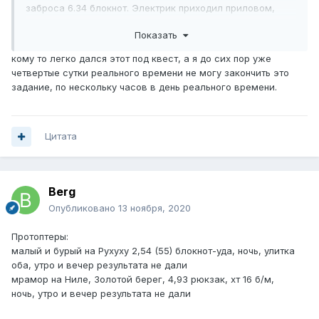
заброса 6.34 блокнот. Электрик приходил приловом,
долавливала на Ниле. Блесна средняя,проводка
Показать
медленная.Точка заброса 7.13 ящик.Всем удачи и
терпения!!
кому то легко дался этот под квест, а я до сих пор уже
четвертые сутки реального времени не могу закончить это
Показать контент
задание, по нескольку часов в день реального времени.
Цитата
Berg
Опубликовано
13 ноября, 2020
Протоптеры:
малый и бурый на Рухуху 2,54 (55) блокнот-уда, ночь, улитка
оба, утро и вечер результата не дали
мрамор на Ниле, Золотой берег, 4,93 рюкзак, хт 16 б/м,
ночь, утро и вечер результата не дали