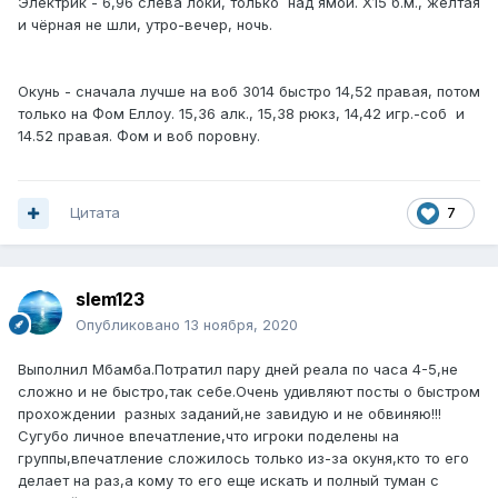
Электрик - 6,96 слева локи, только над ямой. Х15 б.м., желтая
и чёрная не шли, утро-вечер, ночь.
Окунь - сначала лучше на воб 3014 быстро 14,52 правая, потом
только на Фом Еллоу. 15,36 алк., 15,38 рюкз, 14,42 игр.-соб и
14.52 правая. Фом и воб поровну.
Цитата
7
slem123
Опубликовано
13 ноября, 2020
Выполнил Мбамба.Потратил пару дней реала по часа 4-5,не
сложно и не быстро,так себе.Очень удивляют посты о быстром
прохождении разных заданий,не завидую и не обвиняю!!!
Сугубо личное впечатление,что игроки поделены на
группы,впечатление сложилось только из-за окуня,кто то его
делает на раз,а кому то его еще искать и полный туман с