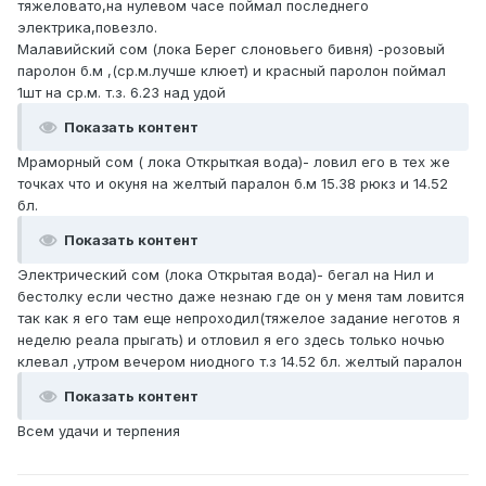
тяжеловато,на нулевом часе поймал последнего
электрика,повезло.
Малавийский сом (лока Берег слоновьего бивня) -розовый
паролон б.м ,(ср.м.лучше клюет) и красный паролон поймал
1шт на ср.м. т.з. 6.23 над удой
Показать контент
Мраморный сом ( лока Открыткая вода)- ловил его в тех же
точках что и окуня на желтый паралон б.м 15.38 рюкз и 14.52
бл.
Показать контент
Электрический сом (лока Открытая вода)- бегал на Нил и
бестолку если честно даже незнаю где он у меня там ловится
так как я его там еще непроходил(тяжелое задание неготов я
неделю реала прыгать) и отловил я его здесь только ночью
клевал ,утром вечером ниодного т.з 14.52 бл. желтый паралон
Показать контент
Всем удачи и терпения