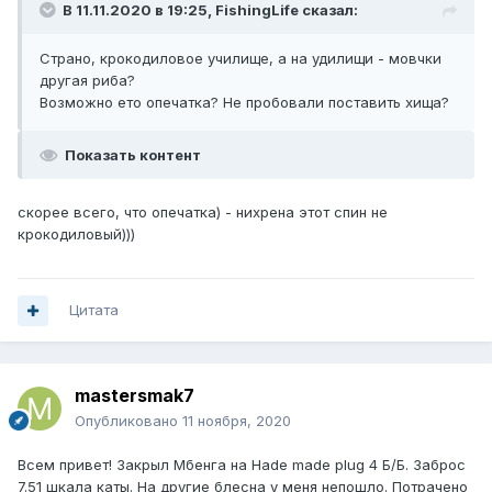
В 11.11.2020 в 19:25,
FishingLife
сказал:
Страно, крокодиловое училище, а на удилищи - мовчки
другая риба?
Возможно ето опечатка? Не пробовали поставить хища?
Показать контент
скорее всего, что опечатка) - нихрена этот спин не
крокодиловый)))
Цитата
mastersmak7
Опубликовано
11 ноября, 2020
Всем привет! Закрыл Мбенга на Hade made plug 4 Б/Б. Заброс
7.51 шкала каты. На другие блесна у меня непошло. Потрачено