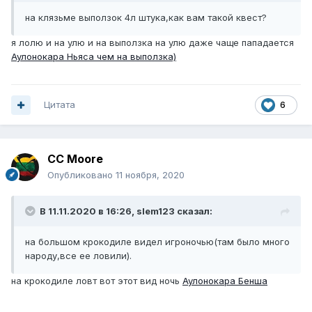
на клязьме выползок 4л штука,как вам такой квест?
я лолю и на улю и на выползка на улю даже чаще пападается
Аулонокара Ньяса чем на выползка)
Цитата
6
CC Moore
Опубликовано
11 ноября, 2020
В 11.11.2020 в 16:26,
slem123
сказал:
на большом крокодиле видел игроночью(там было много
народу,все ее ловили).
на крокодиле ловт вот этот вид ночь
Аулонокара Бенша