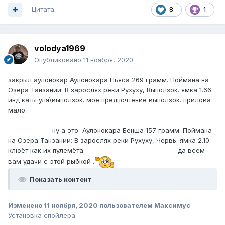
Цитата
8
1
volodya1969
Опубликовано
11 ноября, 2020
закрыл аулонокар Аулонокара Ньяса 269 грамм. Поймана на
Озера Танзании: В зарослях реки Рухуху, Выползок. ямка 1.66
инд каты уля\выползок. моё предпочтение выползок. прилова
мало.
ну а это Аулонокара Бенша 157 грамм. Поймана
на Озера Танзании: В зарослях реки Рухуху, Червь. ямка 2.10.
клюёт как их пулемёта да всем
вам удачи с этой рыбкой .
Показать контент
Изменено
11 ноября, 2020
пользователем Максимус
Установка спойлера.