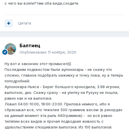
с чего вы взяли?там оба вида,сходите.
Цитата
Балтиец
Опубликовано
11 ноября, 2020
Ну вот и закончен этот промысел)))
Последним подквестом были аулонокары - не скажу что
сложно, главное подобрать наживку и точку лова, ну а теперь
поподробней:
Аулонокара Ньяса - Берег большого крокодила, 3.98 игроки,
выползок, дно. Скажу сразу - на улитку на Рухуху не пошла,
равно как и на выползка.
Ловил 04:00-10:00, 18:00-23:00. Прилова немного, ибо я
сбрасывал всё, что тяжелее 500 граммов весом (в рекордах
на данный момент эта рыпь 440граммов) - но всё равно
тиляпии всех видов и прочая подводная живность с
удовольствием откушивали выползка. Из 100 выползков