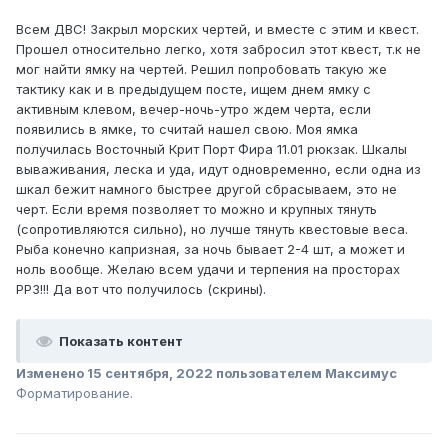
Всем ДВС! Закрыл морских чертей, и вместе с этим и квест.
Прошел относительно легко, хотя забросил этот квест, т.к не
мог найти ямку на чертей. Решил попробовать такую же
тактику как и в предыдущем посте, ищем днем ямку с
активным клевом, вечер-ночь-утро ждем черта, если
появились в ямке, то считай нашел свою. Моя ямка
получилась Восточный Крит Порт Фира 11.01 рюкзак. Шкалы
вываживания, леска и уда, идут одновременно, если одна из
шкал бежит намного быстрее другой сбрасываем, это не
черт. Если время позволяет то можно и крупных тянуть
(сопротивляются сильно), но лучше тянуть квестовые веса.
Рыба конечно капризная, за ночь бывает 2-4 шт, а может и
ноль вообще. Желаю всем удачи и терпения на просторах
РР3!!! Да вот что получилось (скрины).
Показать контент
Изменено
15 сентября, 2022
пользователем Максимус
Форматирование.