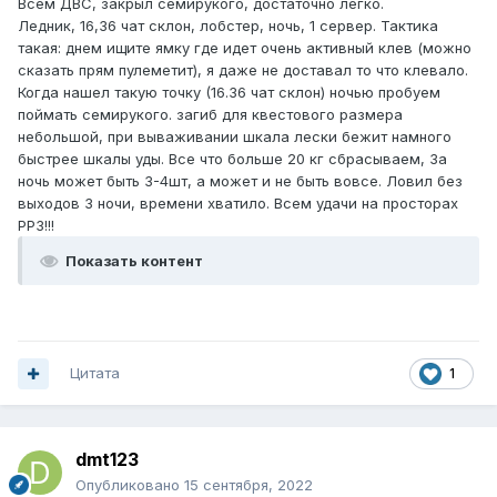
Всем ДВС, закрыл семирукого, достаточно легко.
Ледник, 16,36 чат склон, лобстер, ночь, 1 сервер. Тактика
такая: днем ищите ямку где идет очень активный клев (можно
сказать прям пулеметит), я даже не доставал то что клевало.
Когда нашел такую точку (16.36 чат склон) ночью пробуем
поймать семирукого. загиб для квестового размера
небольшой, при вываживании шкала лески бежит намного
быстрее шкалы уды. Все что больше 20 кг сбрасываем, За
ночь может быть 3-4шт, а может и не быть вовсе. Ловил без
выходов 3 ночи, времени хватило. Всем удачи на просторах
РР3!!!
Показать контент
Цитата
1
dmt123
Опубликовано
15 сентября, 2022