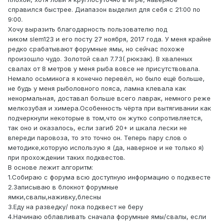
справился быстрее. Диапазон выделил для себя с 21:00 по
9:00.
Хочу выразить благодарность пользователю под
ником slem123 и его посту 27 ноября, 2017 года. У меня крайне
редко срабатывают форумные ямы, но сейчас похоже
произошло чудо. Золотой свал 7.73( рюкзак). В хваленых
свалах от 8 метров у меня рыба вовсе не присутствовала.
Немало осьминога я конечно перевёл, но было ещё больше,
не будь у меня рыболовного пояса, ламна клевала как
ненормальная, доставал больше всего лаврак, немного реже
мелкозубая и химера.Особенность чёрта при вытягивании как
подчеркнули некоторые в том,что он жутко сопротивляется,
так оно и оказалось, если загиб 20+ и шкала лески не
впереди паровоза, то это точно он. Теперь пару слов о
методике,которую использую я (да, наверное и не только я)
при прохождении таких подквестов.
В основе лежит алгоритм:
1.Собираю с форума всю доступную информацию о подквесте
2.Записываю в блокнот форумные
ямки,свалы,наживку,блесны
3.Еду на разведку/ пока подквест не беру
4.Начинаю облавливать сначала форумные ямы/свалы, если