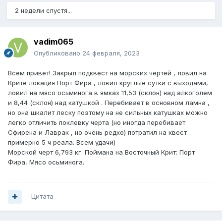
2 недели спустя...
vadim065
Опубликовано
24 февраля, 2023
Всем привет! Закрыл подквест на морских чертей , ловил на
Крите локация Порт Фира , ловил круглые сутки с выходами,
ловил на мясо осьминога в ямках 11,53 (склон) над алкоголем
и 8,44 (склон) над катушкой . Перебивает в основном ламна ,
но она шкалит леску поэтому на не сильных катушках можно
легко отличить поклевку черта (но иногда перебивает
Сфирена и Лаврак , но очень редко) потратил на квест
примерно 5 ч реала. Всем удачи)
Морской черт 6,793 кг. Поймана на Восточный Крит: Порт
Фира, Мясо осьминога.
Цитата