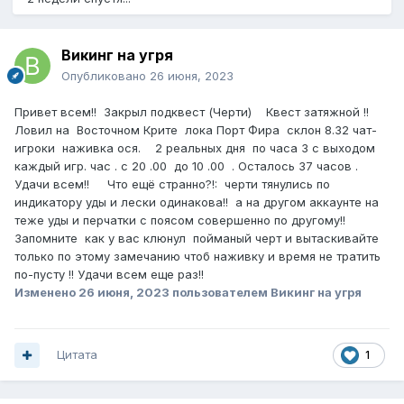
Викинг на угря
Опубликовано
26 июня, 2023
Привет всем!! Закрыл подквест (Черти) Квест затяжной !!
Ловил на Восточном Крите лока Порт Фира склон 8.32 чат-
игроки наживка ося. 2 реальных дня по часа 3 с выходом
каждый игр. час . с 20 .00 до 10 .00 . Осталось 37 часов .
Удачи всем!! Что ещё странно?!: черти тянулись по
индикатору уды и лески одинакова!! а на другом аккаунте на
теже уды и перчатки с поясом совершенно по другому!!
Запомните как у вас клюнул пойманый черт и вытаскивайте
только по этому замечанию чтоб наживку и время не тратить
по-пусту !! Удачи всем еще раз!!
Изменено
26 июня, 2023
пользователем Викинг на угря
Цитата
1