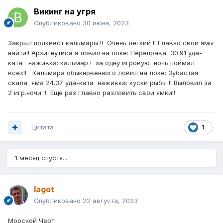
Викинг на угря
Опубликовано
30 июня, 2023
Закрыл подквест кальмары !! Очень легкий !! Главно свои ямы
найти!!
Архитеутиса
я ловил на локе:
Переправа 30.91 уда-
ката наживка: кальмар ! за одну игровую ночь поймал
всех!! Кальмара обыкновенного ловил на локе: Зубастая
скала яма 24.37 уда-ката наживка: куски рыбы !! Выловил за
2 игр.ночи !! Еще раз главно разловить свои ямки!!
Цитата
1
1 месяц спустя...
lagot
Опубликовано
22 августа, 2023
Морской Черт.