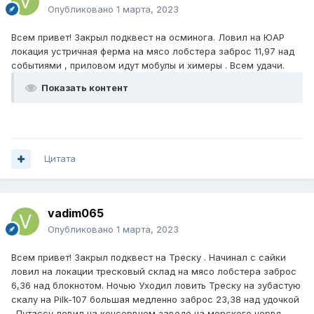
Опубликовано
1 марта, 2023
Всем привет! Закрыл подквест на осминога. Ловил на ЮАР
локация устричная ферма на мясо лобстера заброс 11,97 над
событиями , приловом идут мобулы и химеры . Всем удачи.
Показать контент
Цитата
vadim065
Опубликовано
1 марта, 2023
Всем привет! Закрыл подквест на Треску . Начинал с сайки
ловил на локации тресковый склад на мясо лобстера заброс
6,36 над блокнотом. Ночью Уходил ловить Треску на зубастую
скалу на Pilk-107 большая медленно заброс 23,38 над удочкой
. Путассу ловил на консервном заводе на морского червя