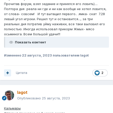
Прочитав форум, взял задание и принялся его ловить)....
Полтора дня реала ни где и ни как вообще не хотел ловится,
от слова- совсем! И тут вытащил первого.. .ямка- скат 7.28
левый угол игроки. Решил тут и остановится..., за три
реальных дня потратив уйму наживки, все таки выловил его
полностью. Иногда использовал прикорм Жмых- мясо
осьминога. Всем большой удачи!!!
Показать контент
Изменено
22 августа, 2023
пользователем lagot
Цитата
2
lagot
Опубликовано
25 августа, 2023
Кальмары