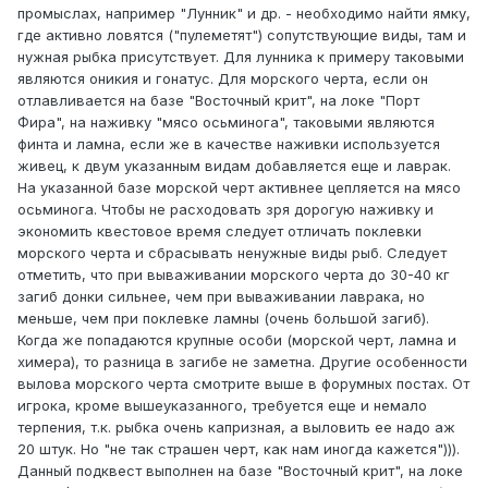
промыслах, например "Лунник" и др. - необходимо найти ямку,
где активно ловятся ("пулеметят") сопутствующие виды, там и
нужная рыбка присутствует. Для лунника к примеру таковыми
являются оникия и гонатус. Для морского черта, если он
отлавливается на базе "Восточный крит", на локе "Порт
Фира", на наживку "мясо осьминога", таковыми являются
финта и ламна, если же в качестве наживки используется
живец, к двум указанным видам добавляется еще и лаврак.
На указанной базе морской черт активнее цепляется на мясо
осьминога. Чтобы не расходовать зря дорогую наживку и
экономить квестовое время следует отличать поклевки
морского черта и сбрасывать ненужные виды рыб. Следует
отметить, что при вываживании морского черта до 30-40 кг
загиб донки сильнее, чем при вываживании лаврака, но
меньше, чем при поклевке ламны (очень большой загиб).
Когда же попадаются крупные особи (морской черт, ламна и
химера), то разница в загибе не заметна. Другие особенности
вылова морского черта смотрите выше в форумных постах. От
игрока, кроме вышеуказанного, требуется еще и немало
терпения, т.к. рыбка очень капризная, а выловить ее надо аж
20 штук. Но "не так страшен черт, как нам иногда кажется"))).
Данный подквест выполнен на базе "Восточный крит", на локе