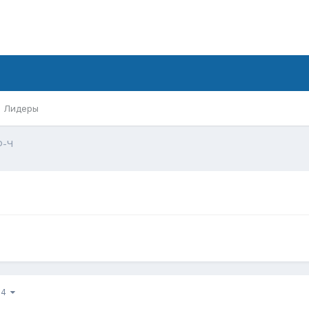
Лидеры
Ф-Ч
з 4