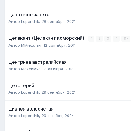
Цапатеро-чакета
Автор
Lopendrik
,
28 сентября, 2021
Целакант (Целакант коморский)
1
2
3
4
8
Автор
ММихалыч
,
12 сентября, 2011
Центрина австралийская
Автор
Максимус
,
18 октября, 2018
Цетотерий
Автор
Lopendrik
,
29 сентября, 2021
Цианея волосистая
Автор
Lopendrik
,
29 октября, 2024