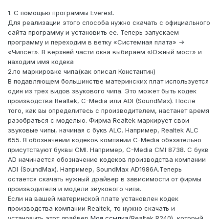
1. С помощью программы Everest.
Для реализации этого способа нужно скачать с официального
сайта программу и установить ее. Теперь запускаем
программу и переходим в ветку «Системная плата» ->
«Чипсет». В верхней части окна выбираем «Южный мост» и
находим имя кодека
2.по маркировке чипа(как описал Константин)
В подавляющем большинстве материнских плат используется
один из трех видов звукового чипа. Это может быть кодек
производства Realtek, C-Media или ADI (SoundMax). После
того, как вы определитесь с производителем, настанет время
разобраться с моделью. Фирма Realtek маркирует свои
звуковые чипы, начиная с букв ALC. Например, Realtek ALC
655. В обозначении кодеков компании C-Media обязательно
присутствуют буквы CMI. Например, C-Media CMI 8738. С букв
AD начинается обозначение кодеков производства компании
ADI (SoundMax). Например, SoundMax AD1986A.Теперь
остается скачать нужный драйвер в зависимости от фирмы
производителя и модели звукового чипа.
Если на вашей материнской плате установлен кодек
производства компании Realtek, то нужно скачать и
установить этот драйвер
Моя ссылка
(Realtek R240), который