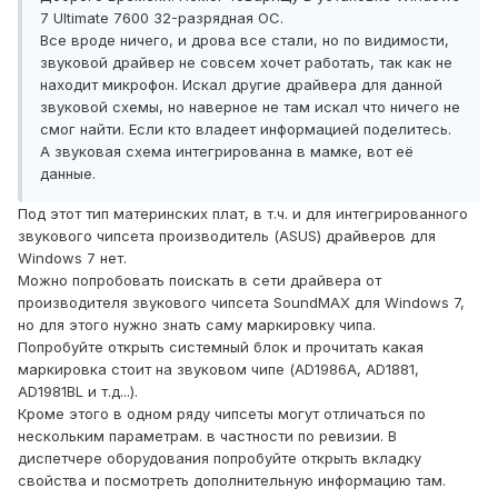
7 Ultimate 7600 32-разрядная ОС.
Все вроде ничего, и дрова все стали, но по видимости,
звуковой драйвер не совсем хочет работать, так как не
находит микрофон. Искал другие драйвера для данной
звуковой схемы, но наверное не там искал что ничего не
смог найти. Если кто владеет информацией поделитесь.
А звуковая схема интегрированна в мамке, вот её
данные.
Под этот тип материнских плат, в т.ч. и для интегрированного
звукового чипсета производитель (ASUS) драйверов для
Windows 7 нет.
Можно попробовать поискать в сети драйвера от
производителя звукового чипсета SoundMAX для Windows 7,
но для этого нужно знать саму маркировку чипа.
Попробуйте открыть системный блок и прочитать какая
маркировка стоит на звуковом чипе (AD1986A, AD1881,
AD1981BL и т.д...).
Кроме этого в одном ряду чипсеты могут отличаться по
нескольким параметрам. в частности по ревизии. В
диспетчере оборудования попробуйте открыть вкладку
свойства и посмотреть дополнительную информацию там.