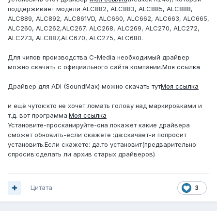
поддерживает модели ALC882, ALC883, ALC885, ALC888,
ALC889, ALC892, ALC861VD, ALC660, ALC662, ALC663, ALC665,
ALC260, ALC262,ALC267, ALC268, ALC269, ALC270, ALC272,
ALC273, ALC887,ALC670, ALC275, ALC680.
Для чипов производства C-Media необходимый драйвер
можно скачать с официального сайта компании.
Моя ссылка
Драйвер для ADI (SoundMax) можно скачать тут
Моя ссылка
и ещё чуток:кто не хочет ломать голову над маркировками и
т.д. вот программа.
Моя ссылка
Установите-просканируйте-она покажет какие драйвера
сможет обновить-если скажете :да:скачает-и попросит
установить.Если скажете: да.то установит(предварительно
спросив:сделать ли архив старых драйверов)
Цитата
3