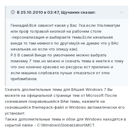
В 25.10.2010 в 02:47, Щучанин сказал:
Геннадий.Всё зависит какая у Вас 7ка.если Ультиматум
или проф то:правой кнопкой на рабочем столе
-персонализация-и выбираете темы.Если начальная
винда то там немного по другому(я не думаю что у ВАс
начальная..но если что опишу как).
P.S В самой Винде по умолчанию можно выбрать
помоему 7 тем..но можно и скачать темы в инете:я к тому
что оно конечно красиво но ресурсы ест прилично и
если машина слабовата лучше отказаться от этих
прибамбахов
Скачать дполнительные темы для ВАшей Windows 7 Вы
можете на официальной странице тем от Microsoft После
скачивания понравившейся ВАм темы, нажмите на
скачавшийся themepack-файл и Windows автоматически его
установит.
Также дополнительные темы и обои для Windows находятся в
скрытой папке - C:\Windows\Globalization\MCT.