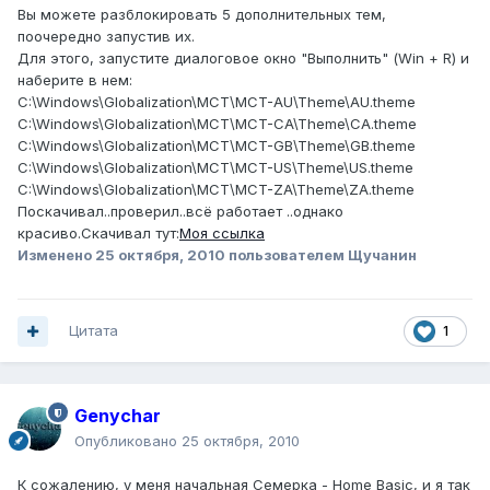
Вы можете разблокировать 5 дополнительных тем,
поочередно запустив их.
Для этого, запустите диалоговое окно "Выполнить" (Win + R) и
наберите в нем:
C:\Windows\Globalization\MCT\MCT-AU\Theme\AU.theme
C:\Windows\Globalization\MCT\MCT-CA\Theme\CA.theme
C:\Windows\Globalization\MCT\MCT-GB\Theme\GB.theme
C:\Windows\Globalization\MCT\MCT-US\Theme\US.theme
C:\Windows\Globalization\MCT\MCT-ZA\Theme\ZA.theme
Поскачивал..проверил..всё работает ..однако
красиво.Скачивал тут:
Моя ссылка
Изменено
25 октября, 2010
пользователем Щучанин
Цитата
1
Genychar
Опубликовано
25 октября, 2010
К сожалению, у меня начальная Семерка - Home Basic, и я так