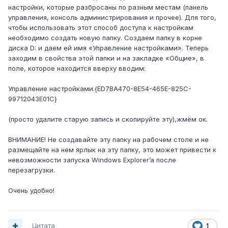
настройки, которые разбросаны по разным местам (панель
управления, консоль администрирования и прочее). Для того,
чтобы использовать этот способ доступа к настройкам
необходимо создать новую папку. Создаем папку в корне
диска D: и даем ей имя «Управление настройками». Теперь
заходим в свойства этой папки и на закладке «Общие», в
поле, которое находится вверху вводим:
Управление настройками.{ED7BA470-8E54-465E-825C-
99712043E01C}
(просто удалите старую запись и скопируйте эту),жмём ок.
ВНИМАНИЕ! Не создавайте эту папку на рабочем столе и не
размещайте на нем ярлык на эту папку, это может привести к
невозможности запуска Windows Explorer’a после
перезагрузки.
Очень удобно!
Цитата
1