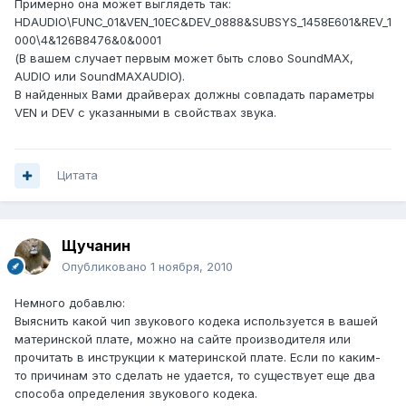
Примерно она может выглядеть так:
HDAUDIO\FUNC_01&VEN_10EC&DEV_0888&SUBSYS_1458E601&REV_1
000\4&126B8476&0&0001
(В вашем случает первым может быть слово SoundMAX,
AUDIO или SoundMAXAUDIO).
В найденных Вами драйверах должны совпадать параметры
VEN и DEV с указанными в свойствах звука.
Цитата
Щучанин
Опубликовано
1 ноября, 2010
Немного добавлю:
Выяснить какой чип звукового кодека используется в вашей
материнской плате, можно на сайте производителя или
прочитать в инструкции к материнской плате. Если по каким-
то причинам это сделать не удается, то существует еще два
способа определения звукового кодека.