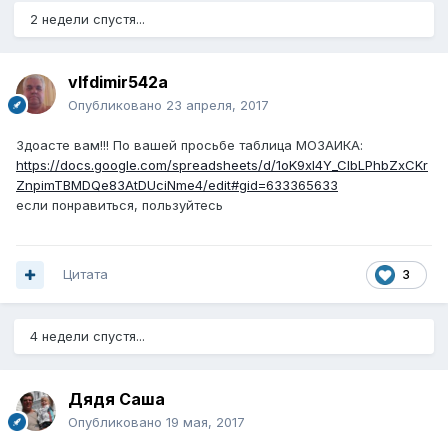
2 недели спустя...
vlfdimir542a
Опубликовано
23 апреля, 2017
Здоасте вам!!! По вашей просьбе таблица МОЗАИКА:
https://docs.google.com/spreadsheets/d/1oK9xI4Y_ClbLPhbZxCKr
ZnpimTBMDQe83AtDUciNme4/edit#gid=633365633
если понравиться, пользуйтесь
Цитата
3
4 недели спустя...
Дядя Саша
Опубликовано
19 мая, 2017