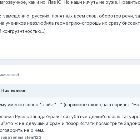
к благозвучное, как и их Лав Ю. Но наши ничуть не хуже. Нравитьс
 замещению русских, понятных всем слов, оборотов речи, забу
на учеников невзлюбила геометрию-огорошь их сразу биссект
 конгруэнтностью...)
изменено)
 Ник
сказал:
му именно слово " лайк " , " (паршивое слово,наш вариант "Нр
полонил Русь с запада?нравятся губатые девки?сплошь татуир
и?это ж не девушки,а срам и позор.Кстати,посмотрите Задоно
оговорить не о чем.
зователем slem123