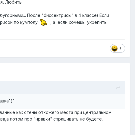
я, Любить...
горными... После "биссектрисы" в 4 классе( Если
рисой по кумполу
, а если хочешь укрепить
1
авка")"
ованные как стены отхожего места при центральном
ва,а потом про "нравки" спрашивать не будете.