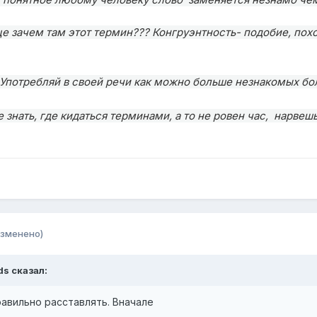
ще зачем там этот термин??? Конгруэнтность- подобие, похо
потребляй в своей речи как можно больше незнакомых боль
 знать, где кидаться терминами, а то не ровен час, нарвешь
изменено)
ds
сказал:
равильно расставлять. Вначале