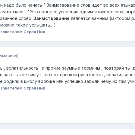
и надо было начать ? Заимствование слов идет во всех языках
ам сказано - "
Это процесс усвоения одним языком слова, выра
ованное слово.
Заимствование
является важным фактором ра
можно такое услышать... )
зователем Стран Ник
изменено)
ь , волатильность , и прочие заумные термины , повторяй ты и
, в чате такое пишут , но вот про конгруэнтность , волатильно
не ходили в школу вообще или успешно забыли чему их там учил
зователем Стран Ник