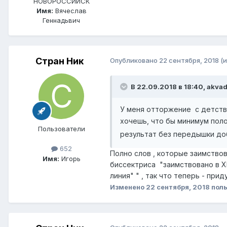
НОВОРОССИЙСК
Имя:
Вячеслав
Геннадьвич
Стран Ник
Опубликовано
22 сентября, 2018
(
В 22.09.2018 в 18:40,
akva
У меня отторжение с детства
хочешь, что бы минимум пол
Пользователи
результат без передышки доб
652
Полно слов , которые заимствова
Имя:
Игорь
биссектриса "заимствовано в XIX 
линия" " , так что теперь - пр
Изменено
22 сентября, 2018
поль