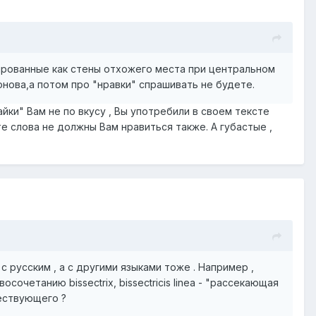
уированные как стены отхожего места при центральном
нова,а потом про "нравки" спрашивать не будете.
йки" Вам не по вкусу , Вы употребили в своем тексте
е слова не должны Вам нравиться также. А губастые ,
с русским , а с другими языками тоже . Например ,
осочетанию bissectrix, bissectricis linea - "рассекающая
ществующего ?