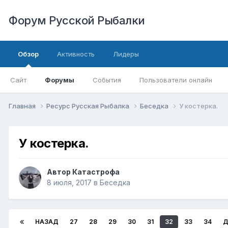
Форум Русской Рыбалки
Обзор
Активность
Лидеры
Сайт
Форумы
События
Пользователи онлайн
Главная
Ресурс Русская Рыбалка
Беседка
У костерка.
У костерка.
Автор
Катастрофа
8 июля, 2017
в
Беседка
НАЗАД
27
28
29
30
31
32
33
34
Д