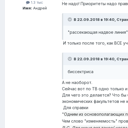
1.3 тыс
Не надо! Приоритеты надо прав
Имя:
Андрей
В 22.09.2018 в 19:40,
Стран
"рассекающая надвое линия"
И только после того, как ВСЕ у
В 22.09.2018 в 19:40,
Стран
биссектриса
А не наоборот.
Сейчас вот по ТВ одно только и
Для чего это делается? Что бы 
экономических факультетов не к
Для справки
Одним из основополагающих п
"
Чем слово "изменяемость" про
Р.С. Для меня вот такое( когд