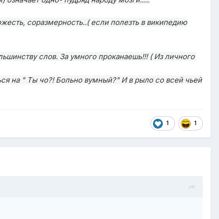
жесть, соразмерность..( если полезть в википедию
шинству слов. За умного проканаешь!!! ( Из личного
ся на " Ты чо?! Больно вумный?" И в рыло со всей чьей
1
1