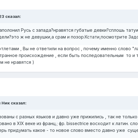
23
сказал:
заполонил Русь с запада?нравятся губатые девки?сплошь тат
ели?это ж не девушки,а срам и позор.Кстати,посмотрите Задо
тлетами , Вы не ответили на вопрос , почему именно слово "ла
странное происхождение , если быть последовательным то и т
м не нравятся )
 Ник
сказал:
ованы с разных языков и давно уже прижились , так не только 
но в XIX веке из франц.; фр. bissectrice восходит к латин. слов
еперь придумать какое - то новое слово вместо давно уже су