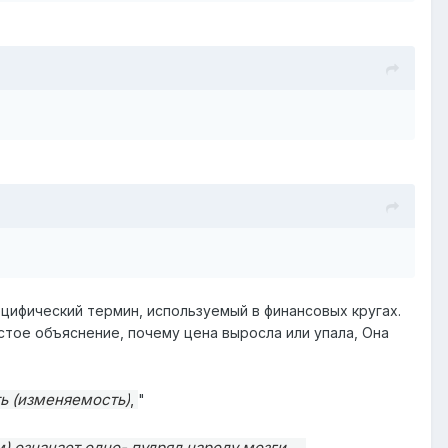
пецифический термин, используемый в финансовых кругах.
стое объяснение, почему цена выросла или упала, Она
ь (изменяемость)
,
"
означает одно- пудряд народу мозги.....