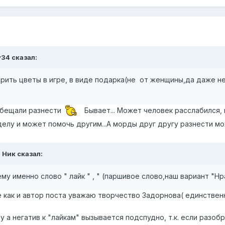
y34
сказал:
рить цветы в игре, в виде подарка(не от женщины,да даже н
 обещали разнести
Бывает... Может человек расслабился, пи
елу и может помочь другим...А морды друг другу разнести можн
 Ник
сказал:
 именно слово " лайк " , " (паршивое слово,наш вариант "Нравка")
же как и автор поста уважаю творчество Задорнова( единственн
Ну а негатив к "лайкам" вызывается подспудно, т.к. если разо