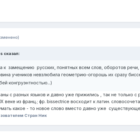
изменено)
ds
сказал:
 к замещению русских, понятных всем слов, оборотов речи, з
овина учеников невзлюбила геометрию-огорошь их сразу бисс
ей конгруэнтностью...)
ны с разных языков и давно уже прижились , так не только с р
веке из франц.; фр. bissectrice восходит к латин. словосочетани
идумать какое - то новое слово вместо давно уже существующе
зователем Стран Ник