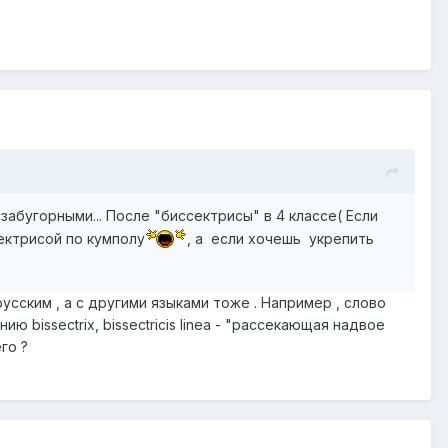
абугорными... После "биссектрисы" в 4 классе( Если
ектрисой по кумполу
, а если хочешь укрепить
усским , а с другими языками тоже . Например , слово
ю bissectrix, bissectricis linea - "рассекающая надвое
го ?