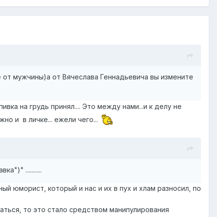
е от мужчины)а от Вячеслава Геннадьевича вы измените
вка на грудь принял.... Это между нами...и к делу не
о и в личке... ежели чего...
" ...........
ый юморист, который и нас и их в пух и хлам разносил, по
браться, то это стало средством манипулирования