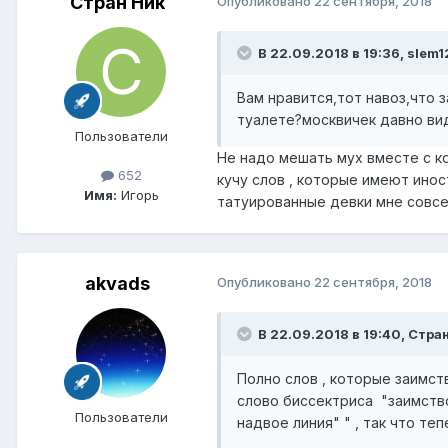
Стран Ник
Опубликовано
22 сентября, 2018
В 22.09.2018 в 19:36,
slem1
Вам нравится,тот навоз,что 
туалете?москвичек давно вид
Пользователи
Не надо мешать мух вместе с ко
652
кучу слов , которые имеют ино
Имя:
Игорь
татуированные девки мне совсе
akvads
Опубликовано
22 сентября, 2018
В 22.09.2018 в 19:40,
Стран
Полно слов , которые заимств
слово биссектриса "заимствова
Пользователи
надвое линия" " , так что т