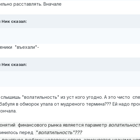
ильно расставлять. Вначале
 Ник
сказал:
ченики "въехали"-
 Ник
сказал:
 слышишь "волатильность" из уст кого угодно. А это чисто с
бабуля в обморок упала от мудреного термина??? Ей надо про
ончала.
онятий финансового рынка является параметр
волатильност
"
волатильность"???
винилось перед
а понятное любому человеку слово заменяется незнамо чем) 