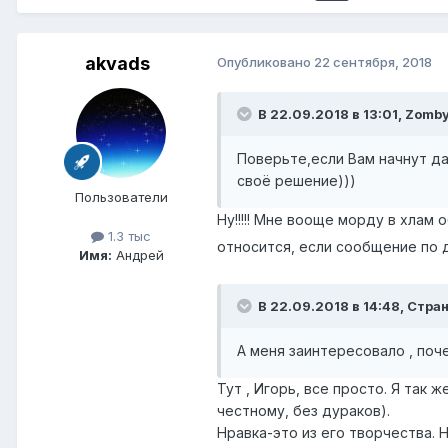
akvads
Опубликовано
22 сентября, 2018
В 22.09.2018 в 13:01,
Zomb
Поверьте,если Вам начнут да
своё решение)))
Пользователи
Ну!!!!! Мне вооще морду в хлам
1.3 тыс
относится, если сообщение по д
Имя:
Андрей
В 22.09.2018 в 14:48,
Стран
А меня заинтересовало , почему
Тут , Игорь, все просто. Я так 
честному, без дураков).
Нравка-это из его творчества. 