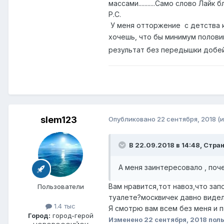
массами...........Само слово Лай
Р.С.
У меня отторжение с детства к
хочешь, что бы минимум полови
результат без передышки добей
slem123
Опубликовано
22 сентября, 2018
(
В 22.09.2018 в 14:48,
Стран
А меня заинтересовало , поче
Вам нравится,тот навоз,что за
Пользователи
туалете?москвичек давно видел
1.4 тыс
Я смотрю вам всем без меня и п
Город:
город-герой
Изменено
22 сентября, 2018
поль