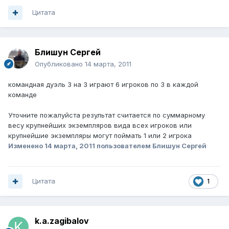
Цитата
Блишун Сергей
Опубликовано
14 марта, 2011
командная дуэль 3 на 3 играют 6 игроков по 3 в каждой
команде
Уточните пожалуйста результат считается по суммарному
весу крупнейших экземпляров вида всех игроков или
крупнейшие экземпляры могут поймать 1 или 2 игрока
Изменено
14 марта, 2011
пользователем Блишун Сергей
Цитата
1
k.a.zagibalov