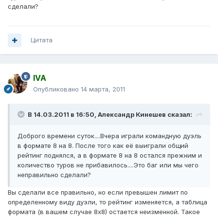
сделали?
Цитата
IVA
Опубликовано
14 марта, 2011
В 14.03.2011 в 16:50, Александр Кинешев сказал:
Доброго времени суток....Вчера играли командную дуэль
в формате 8 на 8. После того как её выиграли общий
рейтинг поднялся, а в формате 8 на 8 остался прежним и
количество туров не прибавилось....Это баг или мы чего
неправильно сделали?
Вы сделали все правильно, но если превышен лимит по
определенному виду дуэли, то рейтинг изменяется, а таблица
формата (в вашем случае 8х8) остается неизменной. Такое