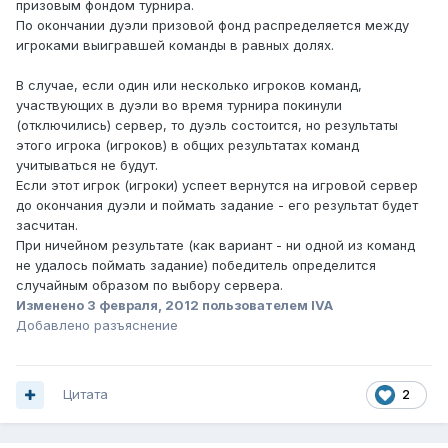
призовым фондом турнира.
По окончании дуэли призовой фонд распределяется между
игроками выигравшей команды в равных долях.
В случае, если один или несколько игроков команд,
участвующих в дуэли во время турнира покинули
(отключились) сервер, то дуэль состоится, но результаты
этого игрока (игроков) в общих результатах команд
учитываться не будут.
Если этот игрок (игроки) успеет вернутся на игровой сервер
до окончания дуэли и поймать задание - его результат будет
засчитан.
При ничейном результате (как вариант - ни одной из команд
не удалось поймать задание) победитель определится
случайным образом по выбору сервера.
Изменено
3 февраля, 2012
пользователем IVA
Добавлено разъяснение
Цитата
2