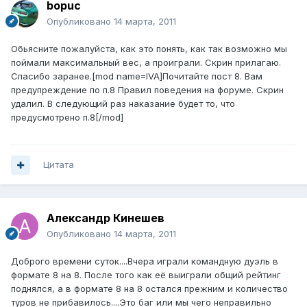
bopuc
Опубликовано
14 марта, 2011
Обьясните пожалуйста, как это понять, как так возможно мы
поймали максимальный вес, а проиграли. Скрин прилагаю.
Спасибо заранее.[mod name=IVA]Почитайте пост 8. Вам
предупреждение по п.8 Правил поведения на форуме. Скрин
удалил. В следующий раз наказание будет то, что
предусмотрено п.8[/mod]
Цитата
Александр Кинешев
Опубликовано
14 марта, 2011
Доброго времени суток....Вчера играли командную дуэль в
формате 8 на 8. После того как её выиграли общий рейтинг
поднялся, а в формате 8 на 8 остался прежним и количество
туров не прибавилось....Это баг или мы чего неправильно