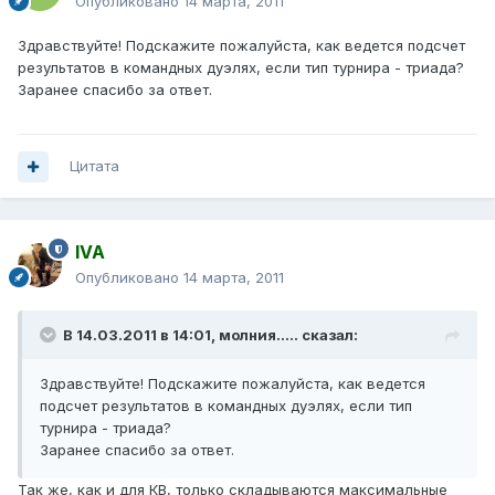
Опубликовано
14 марта, 2011
Здравствуйте! Подскажите пожалуйста, как ведется подсчет
результатов в командных дуэлях, если тип турнира - триада?
Заранее спасибо за ответ.
Цитата
IVA
Опубликовано
14 марта, 2011
В 14.03.2011 в 14:01, молния..... сказал:
Здравствуйте! Подскажите пожалуйста, как ведется
подсчет результатов в командных дуэлях, если тип
турнира - триада?
Заранее спасибо за ответ.
Так же, как и для КВ, только складываются максимальные