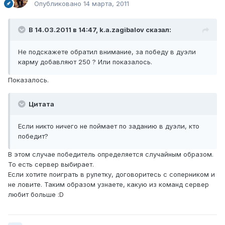
Опубликовано
14 марта, 2011
В 14.03.2011 в 14:47, k.a.zagibalov сказал:
Не подскажете обратил внимание, за победу в дуэли
карму добавляют 250 ? Или показалось.
Показалось.
Цитата
Если никто ничего не поймает по заданию в дуэли, кто
победит?
В этом случае победитель определяется случайным образом.
То есть сервер выбирает.
Если хотите поиграть в рулетку, договоритесь с соперником и
не ловите. Таким образом узнаете, какую из команд сервер
любит больше :D