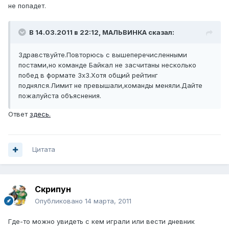
не попадет.
В 14.03.2011 в 22:12, МАЛЬВИНКА сказал:
Здравствуйте.Повторюсь с вышеперечисленными
постами,но команде Байкал не засчитаны несколько
побед в формате 3x3.Хотя общий рейтинг
поднялся.Лимит не превышали,команды меняли.Дайте
пожалуйста объяснения.
Ответ
здесь.
Цитата
Скрипун
Опубликовано
14 марта, 2011
Где-то можно увидеть с кем играли или вести дневник