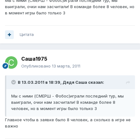
Мы с ними (СМЕРШ - Фобос)играли последний тур, мы
выиграли, очки нам засчитали! В команде более 8 человек, но
в момент игры было только 3
Цитата
Саша1975
Опубликовано
13 марта, 2011
В 13.03.2011 в 18:39, Дядя Саша сказал:
Мы с ними (СМЕРШ - Фобос)играли последний тур, мы
выиграли, очки нам засчитали! В команде более 8
человек, но в момент игры было только 3
Главное чтобы в заявке было 8 человек, а сколько в игре не
важно