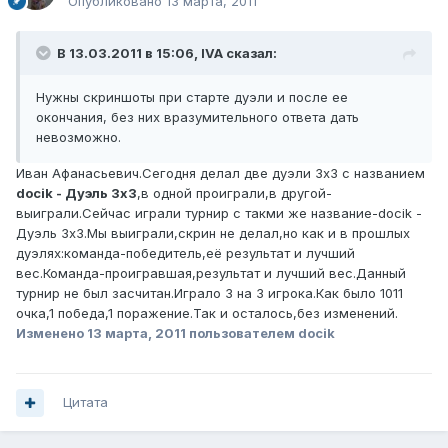
Опубликовано
13 марта, 2011
В 13.03.2011 в 15:06, IVA сказал:
Нужны скриншоты при старте дуэли и после ее
окончания, без них вразумительного ответа дать
невозможно.
Иван Афанасьевич.Сегодня делал две дуэли 3х3 с названием
docik - Дуэль 3х3
,в одной проиграли,в другой-
выиграли.Сейчас играли турнир с такми же название-docik -
Дуэль 3х3.Мы выиграли,скрин не делал,но как и в прошлых
дуэлях:команда-победитель,её результат и лучший
вес.Команда-проигравшая,результат и лучший вес.Данный
турнир не был засчитан.Играло 3 на 3 игрока.Как было 1011
очка,1 победа,1 поражение.Так и осталось,без изменений.
Изменено
13 марта, 2011
пользователем docik
Цитата