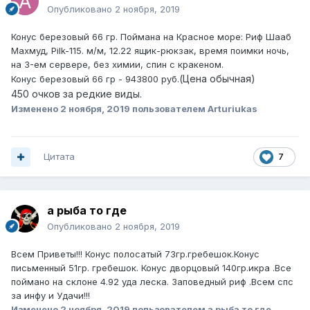
Опубликовано
2 ноября, 2019
Конус березовый 66 гр. Поймана на Красное море: Риф Шааб
Махмуд, Pilk-115. м/м, 12.22 ящик-рюкзак, время поимки ночь,
на 3-ем сервере, без химии, спин с кракеном.
(Цена обычная)
Конус березовый 66 гр - 943800 руб.
450 очков за редкие виды.
Изменено
2 ноября, 2019
пользователем Arturiukas
Цитата
7
а рыба то где
Опубликовано
2 ноября, 2019
Всем Приветы!!! Конус полосатый 73гр.гребешок.Конус
письменный 51гр. гребешок. Конус дворцовый 140гр.икра .Все
поймано на склоне 4.92 уда леска. Заповедный риф .Всем спс
за инфу и Удачи!!!
Изменено
2 ноября, 2019
пользователем а рыба то где