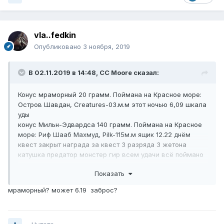
vla..fedkin
Опубликовано
3 ноября, 2019
В 02.11.2019 в 14:48,
CC Moore
сказал:
Конус мраморный 20 грамм. Поймана на Красное море:
Остров Шавдан, Creatures-03.м.м этот ночью 6,09 шкала
уды
конус Мильн-Эдвардса 140 грамм. Поймана на Красное
море: Риф Шааб Махмуд, Pilk-115м.м ящик 12.22 днём
квест закрыт награда за квест 3 разряда 3 жетона
катушка предатор монстер гир всем удачи всё поймано
под су
Показать
мраморный? может 6.19 заброс?