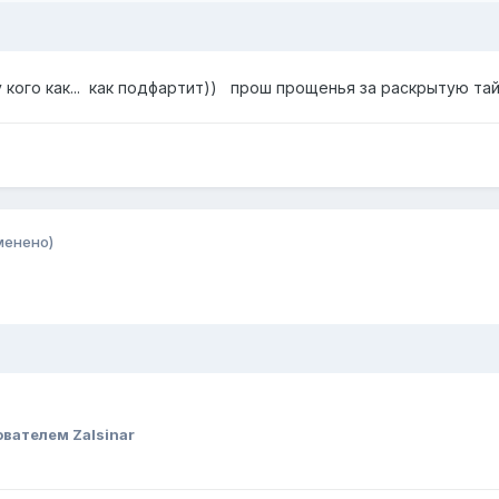
у кого как... как подфартит)) прош прощенья за раскрытую тай
менено)
вателем Zalsinar