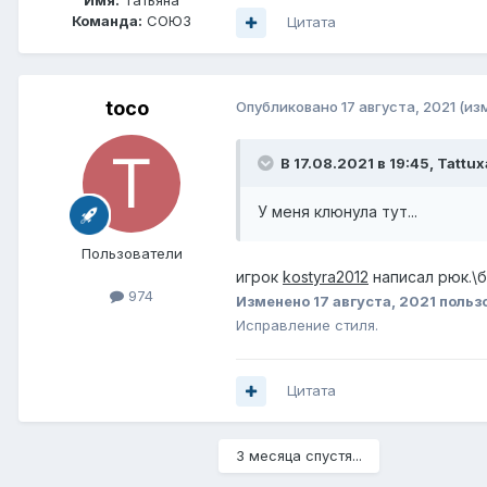
Имя:
Татьяна
Команда:
СОЮЗ
Цитата
toco
Опубликовано
17 августа, 2021
(из
В 17.08.2021 в 19:45,
Tattux
У меня клюнула тут...
Пользователи
игрок
kostyra2012
написал рюк.\б
974
Изменено
17 августа, 2021
польз
Исправление стиля.
Цитата
3 месяца спустя...