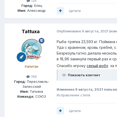
135
Город:
Елец
Имя:
Александр
Цитата
Tattuxa
Опубликовано
9 августа, 2021
(изм
Рыба-тряпка 23,593 кг. Поймана 
Уда с кракеном, кровь гребня, с
Безрезультатно делала нескольк
в 18,96 закинула первый раз и ср
Спасибо игроку
серый вобл
за 
Капитан
Показать контент
745
Город:
Переславль-
Залесский
Изменено
9 августа, 2021
пользо
Имя:
Татьяна
Исправление стиля.
Команда:
СОЮЗ
Цитата