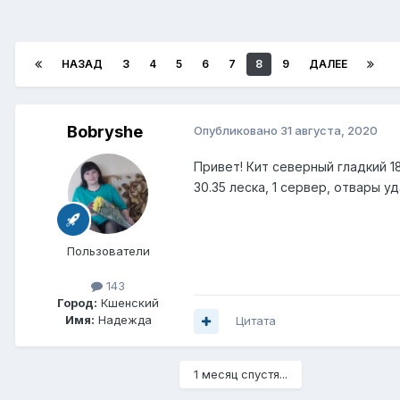
НАЗАД
3
4
5
6
7
8
9
ДАЛЕЕ
Bobryshe
Опубликовано
31 августа, 2020
Привет! Кит северный гладкий 1
30.35 леска, 1 сервер, отвары у
Пользователи
143
Город:
Кшенский
Имя:
Надежда
Цитата
1 месяц спустя...