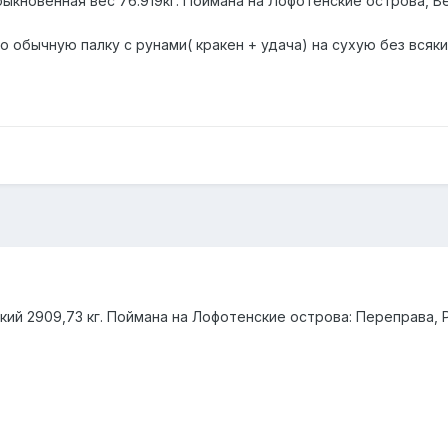
кновенная вес 76.919кг. Поймана на Лофотенские острова, Верф
но обычную палку с рунами( кракен + удача) на сухую без всяки
ий 2909,73 кг. Поймана на Лофотенские острова: Переправа, Pop