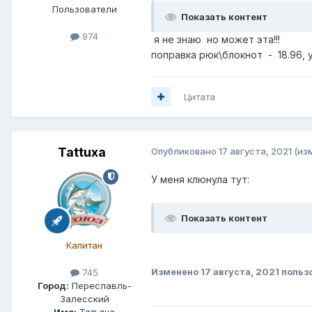
Пользователи
Показать контент
974
я не знаю но может эта!!!
поправка рюк\блокнот - 18.96, 
Цитата
Tattuxa
Опубликовано
17 августа, 2021
(из
У меня клюнула тут:
Показать контент
Капитан
Изменено
17 августа, 2021
пользо
745
Город:
Переславль-
Залесский