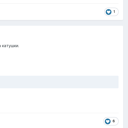
1
а катушки.
6