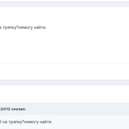
а тряпку?немогу найти.
a2012
сказал:
6 на тряпку?немогу найти.