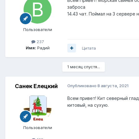
Всем Привет! Морская свинья обы
заброса
14.43 чат. Поймал на 3 сервере 
Пользователи
237
Имя:
Радий
Цитата
1 месяц спустя...
Санек Елецкий
Опубликовано
8 августа, 2021
Всем привет! Кит северный гладк
китовый, на сухую.
Пользователи