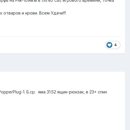
ь на Pilk-109м.м в (16:40 СБ) игрового времени, точка
х отваров и крови. Всем Удачи!!!
4
perPlug-1. Б.ср. яма 31.52 ящик-рюкзак, в 23+ спин