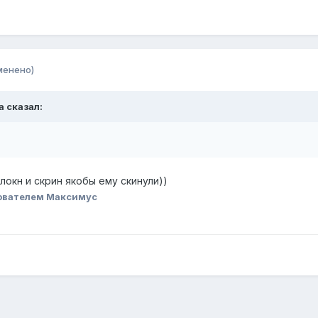
менено)
a
сказал:
локн и скрин якобы ему скинули))
ователем Максимус