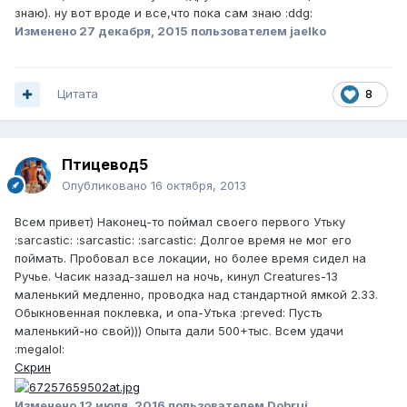
знаю). ну вот вроде и все,что пока сам знаю :ddg:
Изменено
27 декабря, 2015
пользователем jaelko
Цитата
8
Птицевод5
Опубликовано
16 октября, 2013
Всем привет) Наконец-то поймал своего первого Утьку
:sarcastic: :sarcastic: :sarcastic: Долгое время не мог его
поймать. Пробовал все локации, но более время сидел на
Ручье. Часик назад-зашел на ночь, кинул Creatures-13
маленький медленно, проводка над стандартной ямкой 2.33.
Обыкновенная поклевка, и опа-Утька :preved: Пусть
маленький-но свой))) Опыта дали 500+тыс. Всем удачи
:megalol:
Скрин
Изменено
12 июля, 2016
пользователем Dobruj