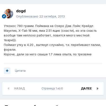
dogd
Опубликовано
22 октября, 2013
Утконос 780 грамм. Поймана на Озеро Дав Лэйк: Крейдл
Маунтин, X-Tail-18 мм, яма 2.51 ящик (снасти), но эта снасть
вообще там неплохо работает, ловится много местной
твари))).
Поймал утку в 4.20 , вытянул случайно, т.к. перебивают палии,
форели.
Короче, дали за него свыше 1.7 ляма опыта, по трезвяне
Цитата
НАЗАД
Страница 1 из 6
ДАЛЕЕ