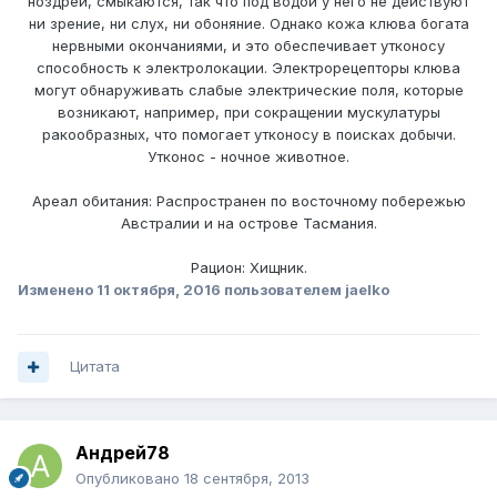
ноздрей, смыкаются, так что под водой у него не действуют
ни зрение, ни слух, ни обоняние. Однако кожа клюва богата
нервными окончаниями, и это обеспечивает утконосу
способность к электролокации. Электрорецепторы клюва
могут обнаруживать слабые электрические поля, которые
возникают, например, при сокращении мускулатуры
ракообразных, что помогает утконосу в поисках добычи.
Утконос - ночное животное.
Ареал обитания: Распространен по восточному побережью
Австралии и на острове Тасмания.
Рацион: Хищник.
Изменено
11 октября, 2016
пользователем jaelko
Цитата
Андрей78
Опубликовано
18 сентября, 2013