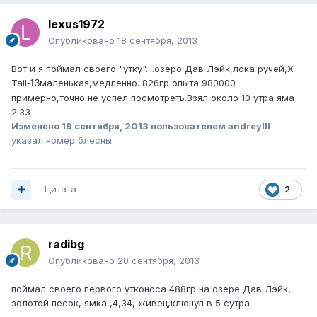
lexus1972
Опубликовано
18 сентября, 2013
Вот и я поймал своего "утку"....озеро Дав Лэйк,лока ручей,X-
Tail
маленькая,медленно. 826гр опыта 980000
-13
примерно,точно не успел посмотреть.Взял около 10 утра,яма
2.33
Изменено
19 сентября, 2013
пользователем andreylll
указал номер блесны
Цитата
2
radibg
Опубликовано
20 сентября, 2013
поймал своего первого утконоса 488гр на озере Дав Лэйк,
золотой песок, ямка ,4,34, живец,клюнул в 5 сутра