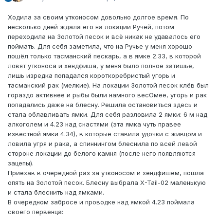
Ходила за своим утконосом довольно долгое время. По
несколько дней ждала его на локации Ручей, потом
переходила на Золотой песок и всё никак не удавалось его
поймать. Для себя заметила, что на Ручье у меня хорошо
пошёл только тасманский пескарь, а в ямке 2.33, в которой
ловят утконоса и хендфиша, у меня было полное затишье,
лишь изредка попадался короткоребристый угорь и
тасманский рак (мелкие). На локации Золотой песок клёв был
гораздо активнее и рыбы были намного весОмее, угорь и рак
попадались даже на блесну. Решила остановиться здесь и
стала облавливать ямки. Для себя разловила 2 ямки: 6 м над
алкоголем и 4.23 над снастями (эта ямка чуть правее
известной ямки 4.34), в которые ставила удочки с живцом и
ловила угря и рака, а спиннингом блеснила по всей левой
стороне локации до белого камня (после него появляются
зацепы).
Приехав в очередной раз за утконосом и хендфишем, пошла
опять на Золотой песок. Блесну выбрала X-Tail-02 маленькую
и стала блеснить над ямками.
В очередном забросе и проводке над ямкой 4.23 поймала
своего первенца: