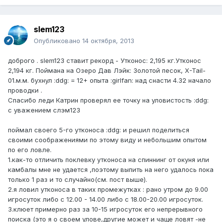
slem123
Опубликовано
14 октября, 2013
доброго . slem123 ставит рекорд - Утконос: 2,195 кг.Утконос
2,194 кг. Поймана на Озеро Дав Лэйк: Золотой песок, X-Tail-
01.м.м. бухнул :ddg: = 12+ опыта :girlfan: над снасти 4.32 начало
проводки .
Спасибо леди Катрин проверял ее точку на уловистость :ddg:
с уважением слэм123
поймал своего 5-го утконоса :ddg: и решил поделиться
своими соображениями по этому виду и небольшим опытом
по его ловле.
1.как-то отличить поклевку утконоса на спиннинг от окуня или
камбалы мне не удается ,поэтому выпить на него удалось пока
только 1 раз и то случайно(см. пост выше).
2.я ловил утконоса в таких промежутках : рано утром до 9.00
игросуток либо с 12.00 - 14.00 либо с 18.00-20.00 игросуток.
3.клюет примерно раз за 10-15 игросуток его непрерывного
поиска (это я о своем улове,другие может и чаще ловят -не