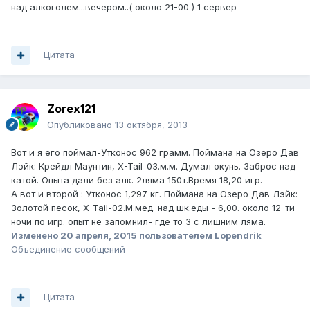
над алкоголем...вечером..( около 21-00 ) 1 сервер
Цитата
Zorex121
Опубликовано
13 октября, 2013
Вот и я его поймал-Утконос 962 грамм. Поймана на Озеро Дав
Лэйк: Крейдл Маунтин, X-Tail-03.м.м. Думал окунь. Заброс над
катой. Опыта дали без алк. 2ляма 150т.Время 18,20 игр.
А вот и второй : Утконос 1,297 кг. Поймана на Озеро Дав Лэйк:
Золотой песок, X-Tail-02.М.мед. над шк.еды - 6,00. около 12-ти
ночи по игр. опыт не запомнил- где то 3 с лишним ляма.
Изменено
20 апреля, 2015
пользователем Lopendrik
Объединение сообщений
Цитата