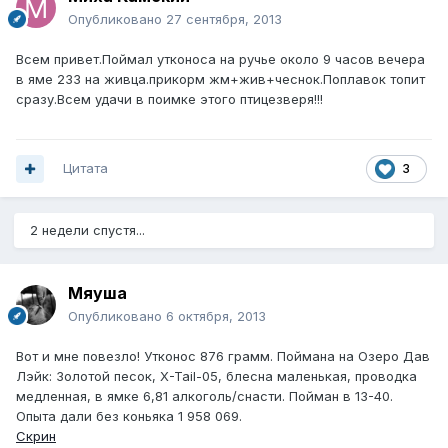
Опубликовано
27 сентября, 2013
Всем привет.Поймал утконоса на ручье около 9 часов вечера
в яме 233 на живца.прикорм жм+жив+чеснок.Поплавок топит
сразу.Всем удачи в поимке этого птицезверя!!!
Цитата
3
2 недели спустя...
Мяуша
Опубликовано
6 октября, 2013
Вот и мне повезло! Утконос 876 грамм. Поймана на Озеро Дав
Лэйк: Золотой песок, X-Tail-05, блесна маленькая, проводка
медленная, в ямке 6,81 алкоголь/снасти. Пойман в 13-40.
Опыта дали без коньяка 1 958 069.
Скрин