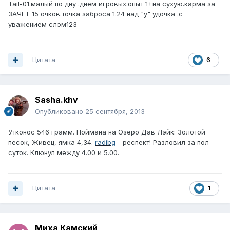
Tail-01.малый по дну .днем игровых.опыт 1+на сухую.карма за
ЗАЧЕТ 15 очков.точка заброса 1.24 над "у" удочка .с
уважением слэм123
Цитата
6
Sasha.khv
Опубликовано
25 сентября, 2013
Утконос 546 грамм. Поймана на Озеро Дав Лэйк: Золотой
песок, Живец, ямка 4,34.
radibg
- респект! Разловил за пол
суток. Клюнул между 4.00 и 5.00.
Цитата
1
Миха Камский