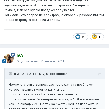
ввести эти функции для жетонов хотя бы в пределах
однокомандников. А то какие-то странные "интересы
команды" через куплю продажу получаются...
Понимаю, что вопрос не арбитрам, а скорее к разработчикам,
но раз затронута эта тема и здесь...
5
1
IVA
Опубликовано
31 января, 2011
В 31.01.2011 в 11:17, Glock сказал:
Немного уточню вопрос, вернее озвучу ту проблему
которая волнует многих капитанов.
В посте от капитана Fortuna есть ключевое
словосочетание: "в интересах команды"... Я его понимаю
как - в складчину... Но так как жетон нельзя положить в
подвал, нельзя передать через обмен, а можно только