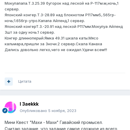
Мокупапапа.Т.З.25.39 бугорок над леской на Р-117м.м,ночь,1
сервер.
Японский конгер.Т.З-28.89 над блокнотом Р117мм5,.565гр-
ночь;1.656гр-утро.Капапа Айленд,1 сервер.
Японский конгерТ.З.-20.91 над леской Р117мм.Мокулуа Айленд
3шт за одну ночь.1 сервер.
Конгер длинноперый.Ямка 49.31 шкала каты.Мясо
кальмара,пришли за 3ночи.2 сервер.Скала Канаха
Дались довольно легко,чего не ожидал.Удачи всем!!!
Цитата
I 3aekkk
Опубликовано
5 ноября, 2023
Мини Квест "Махи - Махи" Гавайский промысел.
Считаю задание, что задание самое сложное из всего