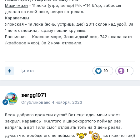
Махи-махи
- 11 лока (утро, вечер) Pilk -114 б/ср, забросы
делала по всей локе, невры потрепал.
Каракатицы
Японская - 19 лока (ночь, устрица, дно) 2311 склон над удой. За
1 ночь отловила, сразу пошли крупные.
Расписная - Красное море, Заповедный риф, 742 шкала каты
(крабовое мясо). За 2 ночи отловила.
Цитата
10
1
sergg1971
Опубликовано
4 ноября, 2023
Всем доброго времени суток!! Вот еще один мини квест
закрыл, каранксы. Желтого и широкоротого поймал без
напряга, а вот Тили смог отловить толь на 3 день реала,
думал что вообще его не поймаю.
вот как-то так))