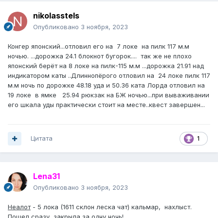
nikolasstels
Опубликовано
3 ноября, 2023
Конгер японский...отловил его на 7 локе на пилк 117 м.м
ночью. ...дорожка 24.1 блокнот бугорок.... так же не плохо
японский берёт на 8 локе на пилк-115 м.м ...дорожка 21.91 над
индикатором каты ..Длиннопёрого отловил на 24 локе пилк 117
м.м ночь по дорожке 48.18 уда и 50.36 ката Лорда отловил на
19 локе в ямке 25.94 рюкзак на БЖ ночью...при вываживании
его шкала уды практически стоит на месте..квест завершен...
Цитата
1
Lena31
Опубликовано
3 ноября, 2023
Неалот
- 5 лока (1611 склон леска чат) кальмар, нахлыст.
Пошел сразу, закрыла за одну ночь!