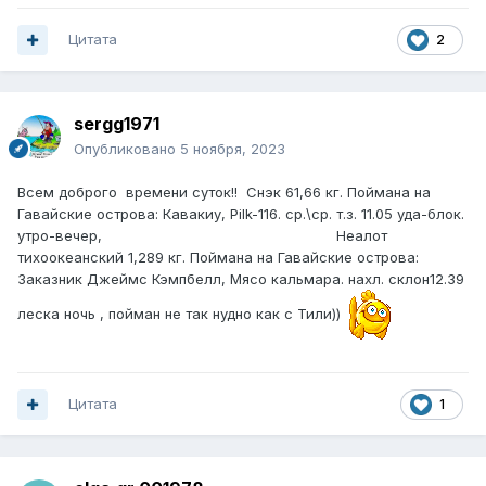
Цитата
2
sergg1971
Опубликовано
5 ноября, 2023
Всем доброго времени суток!! Снэк 61,66 кг. Поймана на
Гавайские острова: Кавакиу, Pilk-116. ср.\ср. т.з. 11.05 уда-блок.
утро-вечер, Неалот
тихоокеанский 1,289 кг. Поймана на Гавайские острова:
Заказник Джеймс Кэмпбелл, Мясо кальмара. нахл. склон12.39
леска ночь , пойман не так нудно как с Тили))
Цитата
1