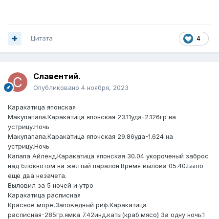
Цитата
4
Славентий.
Опубликовано
4 ноября, 2023
Каракатица японская
Макупапапа.Каракатица японская 23.11уда-2.126гр на
устрицу.Ночь
Макупапапа.Каракатица японская 29.86уда-1.624 на
устрицу.Ночь
Капапа Айленд.Каракатица японская 30.04 укороченый заброс
над блокнотом на желтый паралон.Время вылова 05.40.Было
еще два незачета.
Выловил за 5 ночей и утро
Каракатица расписная
Красное море,Заповедный риф.Каракатица
расписная-285гр.ямка 7.42инд.каты(краб.мясо) За одну ночь.1