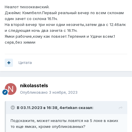
Неалот тихоокеанский.
Джеймс Кэмпбелл.Первый реальный вечер по всем склонам
один зачет со склона 16.11ч.
На второй вечер три ночи одни незачеты,затем два с 12.46алк
и следующая ночь два зачета с 16.11ч.
Ямки рабочие,кому как повезет.Терпения и Удачи всем.1
серв,без химии
Цитата
nikolasstels
Опубликовано
3 ноября, 2023
В 03.11.2023 в 16:38,
4ertekan
сказал:
Подскажите, может неалоты ловятся на 5 локе в каких
то еще ямках, кроме опубликованных?