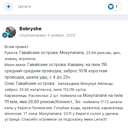
Цитата
1
Bobryshe
Опубликовано
4 ноября, 2023
Всем привет.
Гавайские острова: Мокупапапа
,
Рувета.
25.94 рюкзак, дно,
живец, игроночь.
Гавайские острова: Кавакиу. на пилк 116
Махи-махи.
средний-средняя проводка, заброс 10.18 короткая
проводка, шкала уды, с 4 до 23ч.
Снэк. Гавайские острова:
Заповедник Мокулуа Айлендс.
заброс 20.90 ката/леска, пилк 113,116 ср/ср.
Мокупапапе на пилк
Каракатицы. Расписных 2 шт. поймала на
111 м/м, яма 29,60 рюкзак/блокнот, 3ю
поймала 17.72 шкала
каты у берега Полинезия, Голубые воды, креветка; каракатица
японская. 17 лока. Мокупапапа. 23.11 у берега склон у удочка,
устрица. Спасибо огромное за подсказку ямки Lena31.