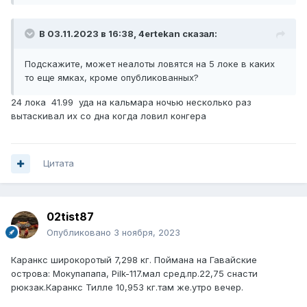
В 03.11.2023 в 16:38,
4ertekan
сказал:
Подскажите, может неалоты ловятся на 5 локе в каких
то еще ямках, кроме опубликованных?
24 лока 41.99 уда на кальмара ночью несколько раз
вытаскивал их со дна когда ловил конгера
Цитата
02tist87
Опубликовано
3 ноября, 2023
Каранкс широкоротый 7,298 кг. Поймана на Гавайские
острова: Мокупапапа, Pilk-117.мал сред.пр.22,75 снасти
рюкзак.Каранкс Тилле 10,953 кг.там же.утро вечер.