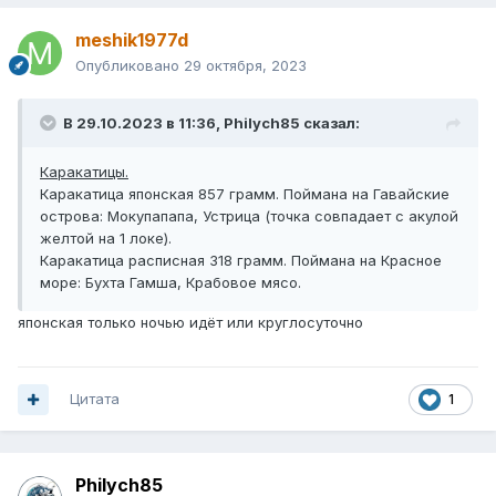
meshik1977d
Опубликовано
29 октября, 2023
В 29.10.2023 в 11:36,
Philych85
сказал:
Каракатицы.
Каракатица японская 857 грамм. Поймана на Гавайские
острова: Мокупапапа, Устрица (точка совпадает с акулой
желтой на 1 локе).
Каракатица расписная 318 грамм. Поймана на Красное
море: Бухта Гамша, Крабовое мясо.
японская только ночью идёт или круглосуточно
Цитата
1
Philych85