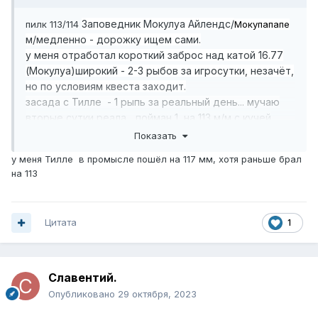
Заповедник Мокулуа Айлендс/
пилк 113/114
Мокупапапе
м/медленно - дорожку ищем сами.
у меня отработал короткий заброс над катой 16.77
(Мокулуа)широкий - 2-3 рыбов за игросутки, незачёт,
но по условиям квеста заходит.
засада с Тилле - 1 рыпь за реальный день... мучаю
вторые сутки реала... пойман 1, на 113 м/м с кучей
прилова, утро.
Показать
до этого пока, закрывал снеков - 2 незачёта на 114 ср/
у меня Тилле в промысле пошёл на 117 мм, хотя раньше брал
ср тут же.
на 113
Цитата
1
Славентий.
Опубликовано
29 октября, 2023