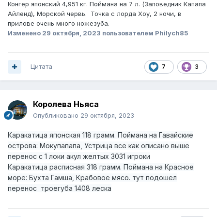
Конгер японский 4,951 кг. Поймана на 7 л. (Заповедник Капапа
Айленд), Морской червь. Точка с лорда Хоу, 2 ночи, в
прилове очень много ножезуба.
Изменено
29 октября, 2023
пользователем Philych85
Цитата
7
3
Королева Ньяса
Опубликовано
29 октября, 2023
Каракатица японская 118 грамм. Поймана на Гавайские
острова: Мокупапапа, Устрица все как описано выше
перенос с 1 локи акул желтых 3031 игроки
Каракатица расписная 318 грамм. Поймана на Красное
море: Бухта Гамша, Крабовое мясо. тут подошел
перенос троегуба 1408 леска