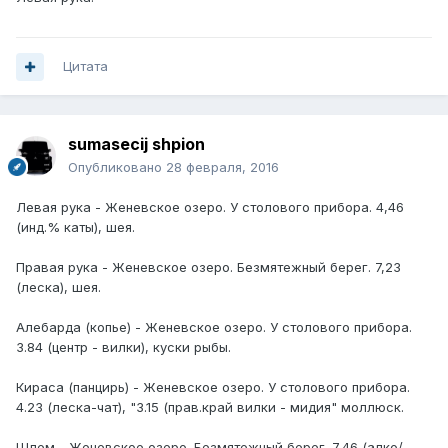
Цитата
sumasecij shpion
Опубликовано
28 февраля, 2016
Левая рука - Женевское озеро. У столового прибора. 4,46
(инд.% каты), шея.
Правая рука - Женевское озеро. Безмятежный берег. 7,23
(леска), шея.
Алебарда (копье) - Женевское озеро. У столового прибора.
3.84 (центр - вилки), куски рыбы.
Кираса (панцирь) - Женевское озеро. У столового прибора.
4.23 (леска-чат), "3.15 (прав.край вилки - мидия" моллюск.
Шлем - Женевское озеро. Безмятежный берег. 7,46 (алко/