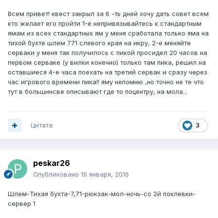
Всем привет! квест закрыл за 6 -ть дней хочу дать совет всем
кто желает его пройти 1-е непривязывайтесь к стандартным
ямам из всех стандартных ям у меня сработала только яма на
тихой бухте шлем 771 слевого края на икру, 2-е меняйте
серваки у меня так получилось с пикой просидел 20 часов на
первом серваке (у вилки конечно) только там пика, решил на
оставшиеся 4-е часа поехать на третий сервак и сразу через
час игрового времени пика!! яму непомню ,но точно не те что
тут в большинсве описывают где то поцентру, на мола...
Цитата
3
peskar26
Опубликовано
16 января, 2016
Шлем-Тихая бухта-7,71-рюкзак-мол-ночь-со 2й поклевки-
сервер 1