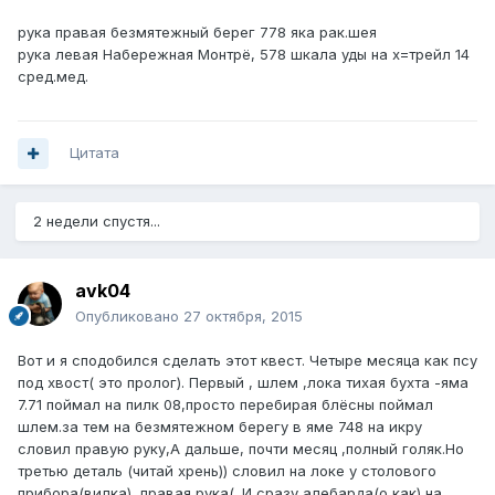
рука правая безмятежный берег 778 яка рак.шея
рука левая Набережная Монтрё, 578 шкала уды на х=трейл 14
сред.мед.
Цитата
2 недели спустя...
avk04
Опубликовано
27 октября, 2015
Вот и я сподобился сделать этот квест. Четыре месяца как псу
под хвост( это пролог). Первый , шлем ,лока тихая бухта -яма
7.71 поймал на пилк 08,просто перебирая блёсны поймал
шлем.за тем на безмятежном берегу в яме 748 на икру
словил правую руку,А дальше, почти месяц ,полный голяк.Но
третью деталь (читай хрень)) словил на локе у столового
прибора(вилка) ,правая рука(. И сразу алебарда(о как) на