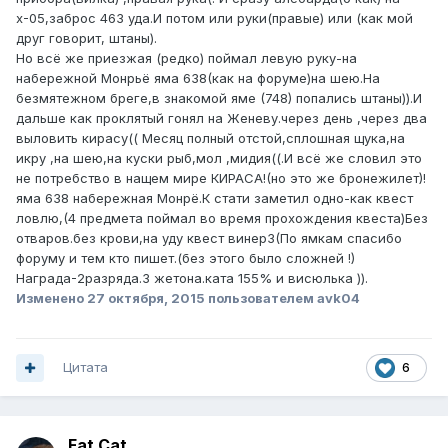
х-05,заброс 463 уда.И потом или руки(правые) или (как мой
друг говорит, штаны).
Но всё же приезжая (редко) поймал левую руку-на
набережной Монрьё яма 638(как на форуме)на шею.На
безмятежном бреге,в знакомой яме (748) попались штаны)).И
дальше как проклятый гонял на Женеву.через день ,через два
выловить кирасу(( Месяц полный отстой,сплошная щука,на
икру ,на шею,на куски рыб,мол ,мидия((.И всё же словил это
не потребство в нащем мире КИРАСА!(но это же бронежилет)!
яма 638 набережная Монрё.К стати заметил одно-как квест
ловлю,(4 предмета поймал во время прохождения квеста)Без
отваров.без крови,на уду квест винер3(По ямкам спасибо
форуму и тем кто пишет.(без этого было сложней !)
Награда-2разряда.3 жетона.ката 155% и висюлька )).
Изменено
27 октября, 2015
пользователем avk04
Цитата
6
Fat Cat