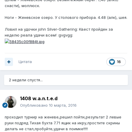
снасти), моллюск.
Ноги - Женевское озеро. У столового прибора. 4.48 (алк), шея.
Ловил на удочки john Silver-Gathering: Квест пройден за
неделю реала удачи всем! :gvgvgg:
Цитата
16
2 недели спустя...
1408 w.a.n.t.e.d
Опубликовано
10 марта, 2016
проходил турнир на женеве,решил пойти,результат 2 левые
руки подряд Тихая бухта 7.71 ящик на икру,простите скрины
делать не стал,пробуйте,удачи в поимке!!!!!