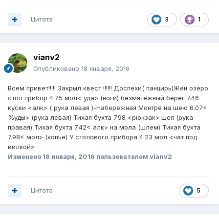
Цитата
3
1
vianv2
Опубликовано
18 января, 2016
Всем привет!!!!! Закрыл квест !!!!!! Доспехи( панцирь)Жен озеро
стол прибор 4.75 мол< уда> (ноги) безмятежный берег 7.46
куски <алк> ( рука левая )-Набережная Монтрё на шею 6.07<
%уды> (рука левая) Тихая бухта 7.98 <рюкзак> шея (рука
правая) Тихая бухта 7.42< алк> на мола (шлем) Тихая бухта
7.98< мол> (копьё) У столового прибора 4.23 мол <чат под
вилкой>
Изменено
18 января, 2016
пользователем vianv2
Цитата
5