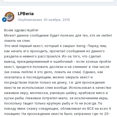
LPBeria
Опубликовано
30 ноября, 2015
Всем здравствуйте!
Может данное сообщение будет полезно для тех, кто не любит
ловить на спин.
Это мой первый квест, который я закрыл :beng:. Перед тем,
как начать его проходить, прочитал сообщения из данного
раздела и немного расстроился. Из-за того, что сделал
вывод, преждевременный и ошибочный - если хочешь пройти
квест, придется половить доспехи и на спиннинг в том числе
(не очень люблю я это дело, ловить на спин). Однако, как
оказалась в последующем, можно закрыть квест и
посредством ловли только на донку, т.е. для прохождения
квеста не использовал спин вообще. Использовал в качестве
наживки икру, моллюска, раковую шейку, крабовое мясо и
куски рыбы. Наживки потратил мало, за исключением икры,
поскольку тащил только крупную рыбу и то не всегда. По
поводу ямок скажу следующее, облавливал их ВСЕ на всех 4
локациях. На прохождение квеста было затрачено где-то 20-