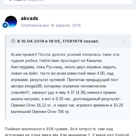
akvads
Опубликовано
19 апреля, 2014
В 10.04.2014 в 18:05, 17061976 сказал:
Всем привет! После долгих усилий попалась-таки эта
чудная рыбка. Набегами просидел на
Каналах
Амстердама, лока Русланд, около двух игровых недель,
ловил на бойл, тесто во всем известной ямке 4.00, над
игроками, результат нулевой. Прочитав предыдущий пост
автора siroga188, которому огромное человеческое
спасибо!!!, закинул уду в яму 4.37 (4.36) немного правее
шкалы катушки, и вот в 9.20 час. долгожданный результат -
Оренжи Огон 16,12 кг., и через час игрового времени в 10.20
маленький
Оренжи Огон 706 гр.
Поймал маленького 928 грамм.. Вся хитрость там над
игроками не одна ямка 4м. Как минимум 2. У меня над буквой