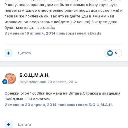
Р получалась правая ,там не было искомого.Кинул чуть чуть
левее(там далее относительно ровная площадка после ямы) и
первая же поклевка он. Так что кидайте уды в ямы 4м над
игроками во все,которые найдете(я 2 нашел) быстрее дело
будет мне каца... :sarcastic:
Изменено
19 апреля, 2014
пользователем akvads
Цитата
5
Б.О.Ц.М.А.Н.
Опубликовано
20 апреля, 2014
Оренжи огон 17,038кг поймана на Влтава,Стракова академия
,бойл,яма 3.89 алкаголь .
Изменено
20 апреля, 2014
пользователем Б.О.Ц.М.А.Н.
Цитата