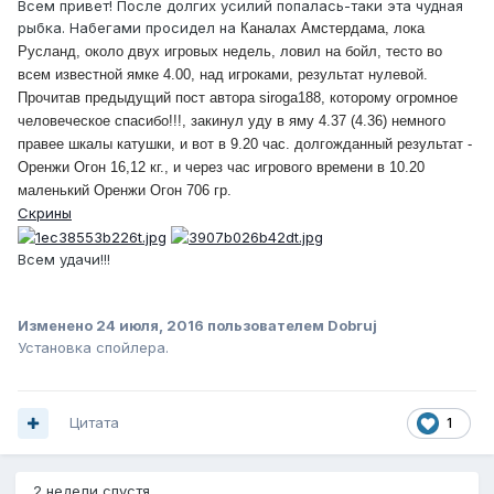
Всем привет! После долгих усилий попалась-таки эта чудная
рыбка. Набегами просидел на
Каналах Амстердама, лока
Русланд, около двух игровых недель, ловил на бойл, тесто во
всем известной ямке 4.00, над игроками, результат нулевой.
Прочитав предыдущий пост автора siroga188, которому огромное
человеческое спасибо!!!, закинул уду в яму 4.37 (4.36) немного
правее шкалы катушки, и вот в 9.20 час. долгожданный результат -
Оренжи Огон 16,12 кг., и через час игрового времени в 10.20
маленький
Оренжи Огон 706 гр.
Скрины
Всем удачи!!!
Изменено
24 июля, 2016
пользователем Dobruj
Установка спойлера.
Цитата
1
2 недели спустя...