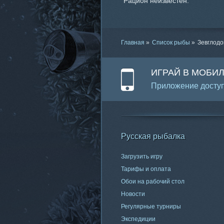
Рацион неизвестен.
Главная
»
Список рыбы
»
Зевглодо
ИГРАЙ В МОБИ
Приложение доступ
Русская рыбалка
Загрузить игру
Тарифы и оплата
Обои на рабочий стол
Новости
Регулярные турниры
Экспедиции