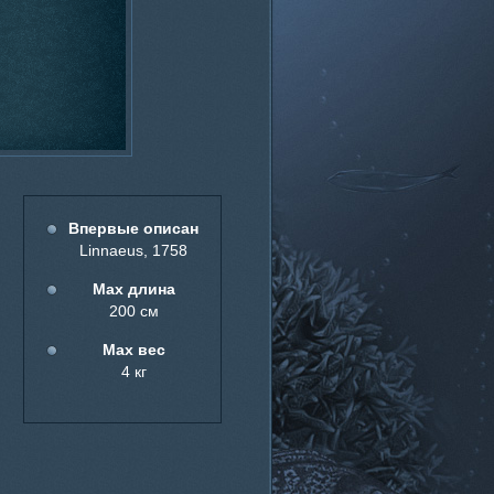
Впервые описан
Linnaeus, 1758
Мах длина
200 см
Мах вес
4 кг