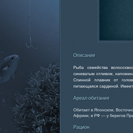
Описание
Рыба семейства волосохвост
синеватым отливом, напомин
Спинной плавник от голов
питающаяся сардиной. Имеет
Ареал обитания
Обитает в Японском, Восточн
Африки; в РФ — у берегов Пр
Рацион