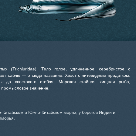
ых (Trichiuridae). Тело голое, удлиненное, серебристое с
ает саблю — отсюда название. Хвост с нитевидным придатком.
ы до хвостового стебля. Морская стайная хищная рыба,
 промысловое значение.
о-Китайском и Южно-Китайском морях, у берегов Индии и
иморья.