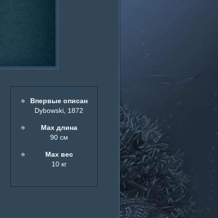
Впервые описан
Dybowski, 1872
Мах длина
90 см
Мах вес
10 кг