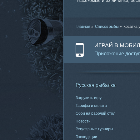
Насекомые и их личинки, бес
Главная
»
Список рыбы
»
Косатка 
ИГРАЙ В МОБИ
Приложение доступ
Русская рыбалка
Загрузить игру
Тарифы и оплата
Обои на рабочий стол
Новости
Регулярные турниры
Экспедиции