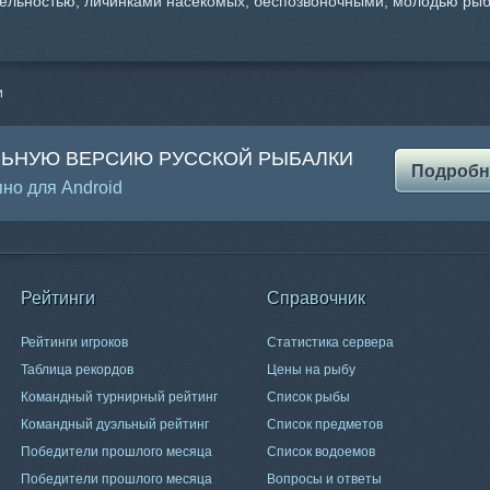
ельностью, личинками насекомых, беспозвоночными, молодью рыб
и
ЛЬНУЮ ВЕРСИЮ РУССКОЙ РЫБАЛКИ
Подробн
но для Android
Рейтинги
Справочник
Рейтинги игроков
Статистика сервера
Таблица рекордов
Цены на рыбу
Командный турнирный рейтинг
Список рыбы
Командный дуэльный рейтинг
Список предметов
Победители прошлого месяца
Список водоемов
Победители прошлого месяца
Вопросы и ответы