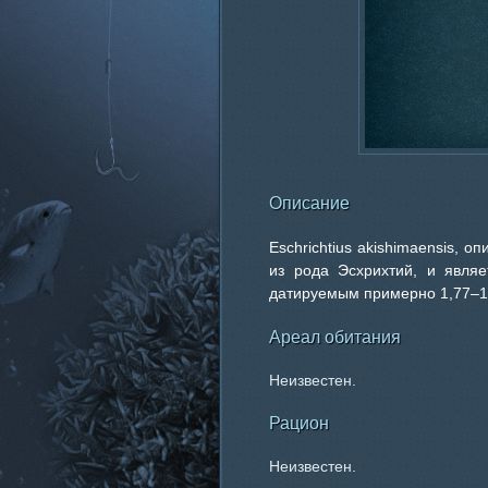
Описание
Eschrichtius akishimaensis, о
из рода Эсхрихтий, и явля
датируемым примерно 1,77–1
Ареал обитания
Неизвестен.
Рацион
Неизвестен.