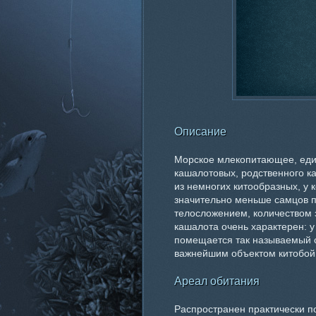
Описание
Морское млекопитающее, еди
кашалотовых, родственного к
из немногих китообразных, у
значительно меньше самцов п
телосложением, количеством 
кашалота очень характерен: у
помещается так называемый 
важнейшим объектом китобойн
Ареал обитания
Распространен практически по