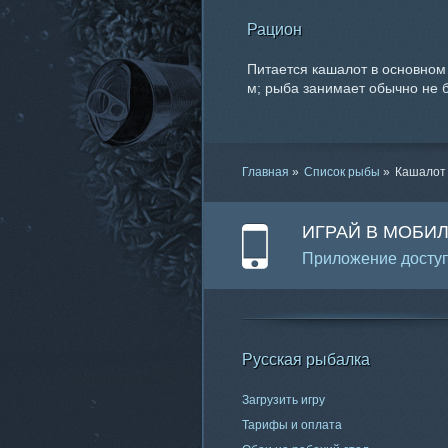
Рацион
Питается кашалот в основном
м; рыба занимает обычно не б
Главная
»
Список рыбы
»
Кашалот
ИГРАЙ В МОБИ
Приложение доступ
Русская рыбалка
Загрузить игру
Тарифы и оплата