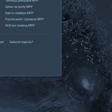
Таблица рекордов МРР
Цены на рыбу МРР
Карта сервера МРР
Расписание турниров МРР
Рейтинг команд МРР
ция
Забыли пароль?