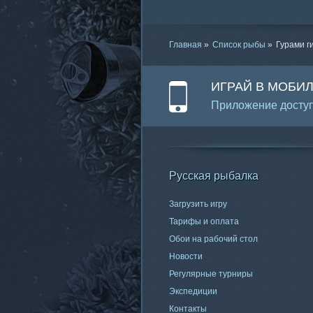
Главная
»
Список рыбы
»
Гурами г
ИГРАЙ В МОБИ
Приложение доступ
Русская рыбалка
Загрузить игру
Тарифы и оплата
Обои на рабочий стол
Новости
Регулярные турниры
Экспедиции
Контакты