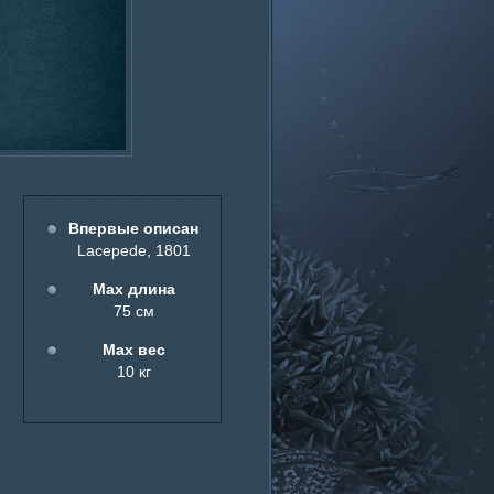
Впервые описан
Lacеpеde, 1801
Мах длина
75 см
Мах вес
10 кг